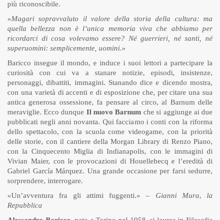
più riconoscibile.
«
Magari sopravvaluto il valore della storia della cultura: ma
quella bellezza non è l’unica memoria viva che abbiamo per
ricordarci di cosa volevamo essere? Né guerrieri, né santi, né
superuomini: semplicemente, uomini.
»
Baricco insegue il mondo, e induce i suoi lettori a partecipare la
curiosità con cui va a stanare notizie, episodi, insistenze,
personaggi, dibattiti, immagini. Stanando dice e dicendo mostra,
con una varietà di accenti e di esposizione che, per citare una sua
antica generosa ossessione, fa pensare al circo, al Barnum delle
meraviglie. Ecco dunque
Il nuovo Barnum
che si aggiunge ai due
pubblicati negli anni novanta. Qui facciamo i conti con la riforma
dello spettacolo, con la scuola come videogame, con la priorità
delle storie, con il cantiere della Morgan Library di Renzo Piano,
con la Cinquecento Miglia di Indianapolis, con le immagini di
Vivian Maier, con le provocazioni di Houellebecq e l’eredità di
Gabriel García Márquez. Una grande occasione per farsi sedurre,
sorprendere, interrogare.
«Un’avventura fra gli attimi fuggenti.» –
Gianni Mura
,
la
Repubblica
Alessandro Baricco
, nato a Torino nel 1958, si laurea in Filosofia