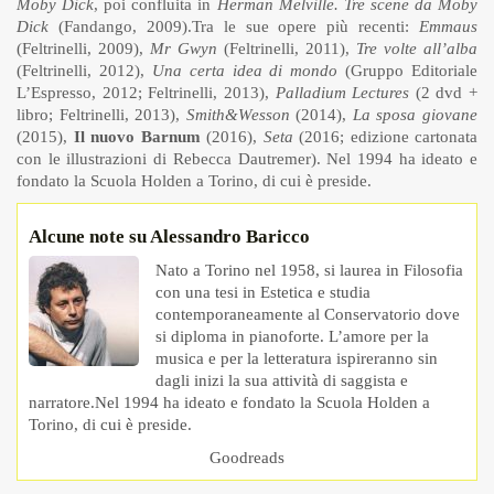
Moby Dick
, poi confluita in
Herman Melville. Tre scene da Moby
Dick
(Fandango, 2009).Tra le sue opere più recenti:
Emmaus
(Feltrinelli, 2009),
Mr Gwyn
(Feltrinelli, 2011),
Tre volte all’alba
(Feltrinelli, 2012),
Una certa idea di mondo
(Gruppo Editoriale
L’Espresso, 2012; Feltrinelli, 2013),
Palladium Lectures
(2 dvd +
libro; Feltrinelli, 2013),
Smith&Wesson
(2014),
La sposa giovane
(2015),
Il nuovo Barnum
(2016),
Seta
(2016; edizione cartonata
con le illustrazioni di Rebecca Dautremer). Nel 1994 ha ideato e
fondato la Scuola Holden a Torino, di cui è preside.
Alcune note su Alessandro Baricco
Nato a Torino nel 1958, si laurea in Filosofia
con una tesi in Estetica e studia
contemporaneamente al Conservatorio dove
si diploma in pianoforte. L’amore per la
musica e per la letteratura ispireranno sin
dagli inizi la sua attività di saggista e
narratore.Nel 1994 ha ideato e fondato la Scuola Holden a
Torino, di cui è preside.
Goodreads