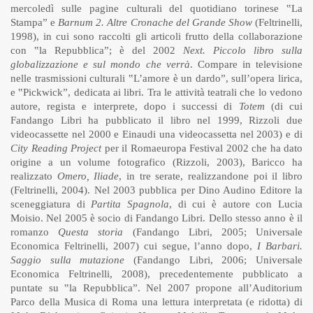
mercoledì sulle pagine culturali del quotidiano torinese ‟La
Stampa” e
Barnum 2. Altre Cronache del Grande Show
(Feltrinelli,
1998), in cui sono raccolti gli articoli frutto della collaborazione
con ‟la Repubblica”; è del 2002
Next. Piccolo libro sulla
globalizzazione e sul mondo che verrà
. Compare in televisione
nelle trasmissioni culturali ‟L’amore è un dardo”, sull’opera lirica,
e ‟Pickwick”, dedicata ai libri. Tra le attività teatrali che lo vedono
autore, regista e interprete, dopo i successi di
Totem
(di cui
Fandango Libri ha pubblicato il libro nel 1999, Rizzoli due
videocassette nel 2000 e Einaudi una videocassetta nel 2003) e di
City Reading Project
per il Romaeuropa Festival 2002 che ha dato
origine a un volume fotografico (Rizzoli, 2003), Baricco ha
realizzato
Omero, Iliade
, in tre serate, realizzandone poi il libro
(Feltrinelli, 2004). Nel 2003 pubblica per Dino Audino Editore la
sceneggiatura di
Partita Spagnola
, di cui è autore con Lucia
Moisio. Nel 2005 è socio di Fandango Libri. Dello stesso anno è il
romanzo
Questa storia
(Fandango Libri, 2005; Universale
Economica Feltrinelli, 2007) cui segue, l’anno dopo,
I Barbari.
Saggio sulla mutazione
(Fandango Libri, 2006; Universale
Economica Feltrinelli, 2008), precedentemente pubblicato a
puntate su ‟la Repubblica”. Nel 2007 propone all’Auditorium
Parco della Musica di Roma una lettura interpretata (e ridotta) di