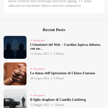
nuove frontiere della tecnologia nell'active ageing, TV series
addicted ma soprattutto lettrice onnivoro-compulsiva.
Recent Posts
Anteprime
I Giustizieri del Web – Carolina Iapicca debutta
con un...
15 Ottobre 2025
6 Minuti
Anteprime
La danza dell’ispirazione di Chiara Fontana
28 Giugno 2023
4 Minuti
Anteprime
Il figlio sbagliato di Camilla Läckberg
27 Maggio 2023
3 Minuti