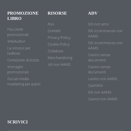
PROMOZIONE
RISORSE
ADV
LIBRO
Rss
Siti non ams
Pacchetti
Contatti
Siti scommesse non
promozionali
AAMS
Privacy Policy
WikiAuthor
Siti scommesse non
Cookie Policy
La sinossi per
AAMS
Collabora
l'editore
Casino senza
Merchandising
Correzione di bozze
documenti
siti non AAMS
Immagini
Casino senza
promozionali
documenti
Social media
casino non AAMS
marketing per autori
CashWin
Siti non AAMS
Casino non AAMS
SCRIVICI