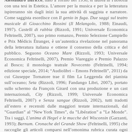
con una tesi in Estetica. L’amore per la musica e per la letteratura
ispireranno sin dagli inizi la sua attività di saggista e narratore.
Come saggista esordisce con
Il genio in fuga. Due saggi sul teatro
musicale di Gioacchino Rossini
(
Il Melangolo
, 1988; Einaudi,
1997).
Castelli di rabbia
(Rizzoli, 1991; Universale Economica
Feltrinelli, 2007), suo primo romanzo, Premio Selezione Campiello
e Prix Médicis Étranger, è un’autentica rivelazione nel panorama
della letteratura italiana e ottiene il consenso della critica e del
pubblico. Seguono
Oceano Mare
(Rizzoli, 1993; Universale
Economica Feltrinelli, 2007), Premio Viareggio e Premio Palazzo
al Bosco; il monologo teatrale
Novecento
(Feltrinelli, 1994;
edizione speciale, 2014; “Audiolibri – Emons Feltrinelli”, 2011) da
cui Giuseppe Tornatore trae il film La Leggenda del pianista
sull’oceano;
Seta
(Rizzoli, 1996; Fandango Libri, 2007), portato
sullo schermo da François Girard con una produzione e un cast
internazionali,
City
(Rizzoli, 1999; Universale Economica
Feltrinelli, 2007) e
Senza sangue
(Rizzoli, 2002), tutti tradotti
all’estero e recensiti dalle maggiori testate internazionali, dal
‟Guardian” al ‟New York Times”, da ‟Libération” a ‟Le Monde”.
Tra i saggi,
L’anima di Hegel e le mucche del Wisconsin
(Garzanti,
1993);
Barnum. Cronache del Grande Show
(Feltrinelli, 1995) che
raccoglie gli articoli comparsi nell’omonima rubrica curata ogni