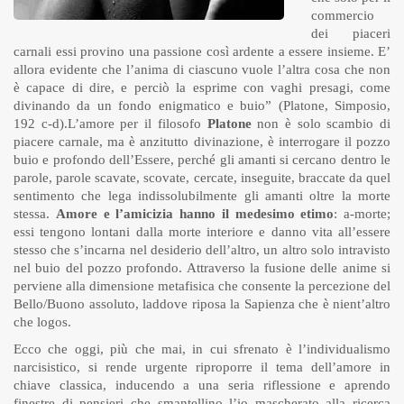
commercio
dei piaceri
carnali essi provino una passione così ardente a essere insieme. E’
allora evidente che l’anima di ciascuno vuole l’altra cosa che non
è capace di dire, e perciò la esprime con vaghi presagi, come
divinando da un fondo enigmatico e buio” (Platone, Simposio,
192 c-d).L’amore per il filosofo
Platone
non è solo scambio di
piacere carnale, ma è anzitutto divinazione, è interrogare il pozzo
buio e profondo dell’Essere, perché gli amanti si cercano dentro le
parole, parole scavate, scovate, cercate, inseguite, braccate da quel
sentimento che lega indissolubilmente gli amanti oltre la morte
stessa.
Amore e l’amicizia hanno il medesimo etimo
: a-morte;
essi tengono lontani dalla morte interiore e danno vita all’essere
stesso che s’incarna nel desiderio dell’altro, un altro solo intravisto
nel buio del pozzo profondo. Attraverso la fusione delle anime si
perviene alla dimensione metafisica che consente la percezione del
Bello/Buono assoluto, laddove riposa la Sapienza che è nient’altro
che logos.
Ecco che oggi, più che mai, in cui sfrenato è l’individualismo
narcisistico, si rende urgente riproporre il tema dell’amore in
chiave classica, inducendo a una seria riflessione e aprendo
finestre di pensieri che smantellino l’io mascherato alla ricerca