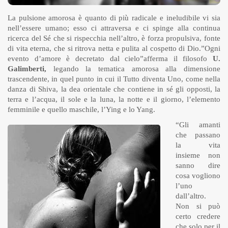
La pulsione amorosa è quanto di più radicale e ineludibile vi sia
nell’essere umano; esso ci attraversa e ci spinge alla continua
ricerca del Sé che si rispecchia nell’altro, è forza propulsiva, fonte
di vita eterna, che si ritrova netta e pulita al cospetto di Dio.”Ogni
evento d’amore è decretato dal cielo”afferma il filosofo
U.
Galimberti,
legando la tematica amorosa alla dimensione
trascendente, in quel punto in cui il Tutto diventa Uno, come nella
danza di Shiva, la dea orientale che contiene in sé gli opposti, la
terra e l’acqua, il sole e la luna, la notte e il giorno, l’elemento
femminile e quello maschile, l’Ying e lo Yang.
“Gli amanti
che passano
la vita
insieme non
sanno dire
cosa vogliono
l’uno
dall’altro.
Non si può
certo credere
che solo per il