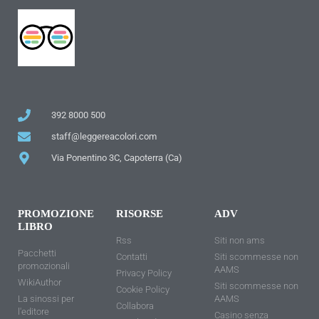
392 8000 500
staff@leggereacolori.com
Via Ponentino 3C, Capoterra (Ca)
PROMOZIONE
RISORSE
ADV
LIBRO
Rss
Siti non ams
Pacchetti
Contatti
Siti scommesse non
promozionali
AAMS
Privacy Policy
WikiAuthor
Siti scommesse non
Cookie Policy
La sinossi per
AAMS
Collabora
l'editore
Casino senza