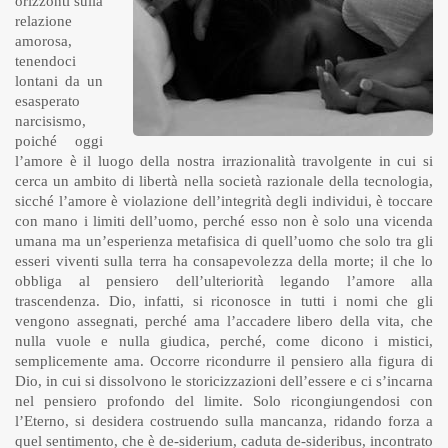
orizzonti sulla
relazione
amorosa,
tenendoci
lontani da un
esasperato
narcisismo,
poiché oggi
l’amore è il luogo della nostra irrazionalità travolgente in cui si
cerca un ambito di libertà nella società razionale della tecnologia,
sicché l’amore è violazione dell’integrità degli individui, è toccare
con mano i limiti dell’uomo, perché esso non è solo una vicenda
umana ma un’esperienza metafisica di quell’uomo che solo tra gli
esseri viventi sulla terra ha consapevolezza della morte; il che lo
obbliga al pensiero dell’ulteriorità legando l’amore alla
trascendenza. Dio, infatti, si riconosce in tutti i nomi che gli
vengono assegnati, perché ama l’accadere libero della vita, che
nulla vuole e nulla giudica, perché, come dicono i mistici,
semplicemente ama. Occorre ricondurre il pensiero alla figura di
Dio, in cui si dissolvono le storicizzazioni dell’essere e ci s’incarna
nel pensiero profondo del limite. Solo ricongiungendosi con
l’Eterno, si desidera costruendo sulla mancanza, ridando forza a
quel sentimento, che è de-siderium, caduta de-sideribus, incontrato