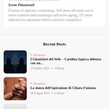
Irene Pinamonti
Giurista ed aspirante criminologa. Nell'attesa alle prese con le
nuove frontiere della tecnologia nell'active ageing, TV series
addicted ma soprattutto lettrice onnivoro-compulsiva.
Recent Posts
Anteprime
I Giustizieri del Web – Carolina Iapicca debutta
con un...
15 Ottobre 2025
6 Minuti
Anteprime
La danza dell’ispirazione di Chiara Fontana
28 Giugno 2023
4 Minuti