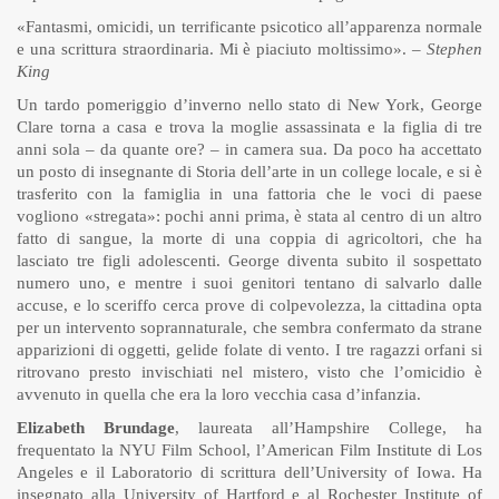
«Fantasmi, omicidi, un terrificante psicotico all’apparenza normale
e una scrittura straordinaria. Mi è piaciuto moltissimo». –
Stephen
King
Un tardo pomeriggio d’inverno nello stato di New York, George
Clare torna a casa e trova la moglie assassinata e la figlia di tre
anni sola – da quante ore? – in camera sua. Da poco ha accettato
un posto di insegnante di Storia dell’arte in un college locale, e si è
trasferito con la famiglia in una fattoria che le voci di paese
vogliono «stregata»: pochi anni prima, è stata al centro di un altro
fatto di sangue, la morte di una coppia di agricoltori, che ha
lasciato tre figli adolescenti. George diventa subito il sospettato
numero uno, e mentre i suoi genitori tentano di salvarlo dalle
accuse, e lo sceriffo cerca prove di colpevolezza, la cittadina opta
per un intervento soprannaturale, che sembra confermato da strane
apparizioni di oggetti, gelide folate di vento. I tre ragazzi orfani si
ritrovano presto invischiati nel mistero, visto che l’omicidio è
avvenuto in quella che era la loro vecchia casa d’infanzia.
Elizabeth Brundage
, laureata all’Hampshire College, ha
frequentato la NYU Film School, l’American Film Institute di Los
Angeles e il Laboratorio di scrittura dell’University of Iowa. Ha
insegnato alla University of Hartford e al Rochester Institute of