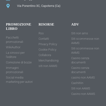
Via Ponentino 3C, Capoterra (Ca)
PROMOZIONE
RISORSE
ADV
LIBRO
Rss
Siti non ams
Pacchetti
Contatti
Siti scommesse non
promozionali
AAMS
Privacy Policy
WikiAuthor
Siti scommesse non
Cookie Policy
La sinossi per
AAMS
Collabora
l'editore
Casino senza
Merchandising
Correzione di bozze
documenti
siti non AAMS
Immagini
Casino senza
promozionali
documenti
Social media
casino non AAMS
marketing per autori
CashWin
Siti non AAMS
Casino non AAMS