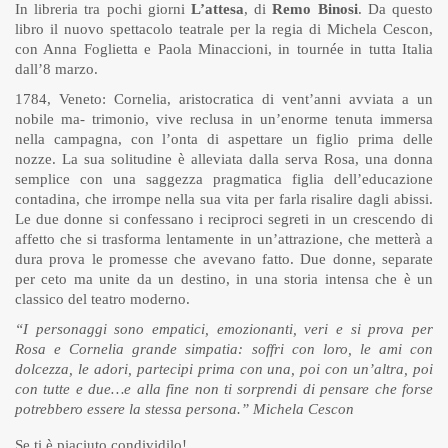
In libreria tra pochi giorni
L’attesa
, di
Remo Binosi
. Da questo
libro il nuovo spettacolo teatrale per la regia di Michela Cescon,
con Anna Foglietta e Paola Minaccioni, in tournée in tutta Italia
dall’8 marzo.
1784, Veneto: Cornelia, aristocratica di vent’anni avviata a un
nobile ma- trimonio, vive reclusa in un’enorme tenuta immersa
nella campagna, con l’onta di aspettare un figlio prima delle
nozze. La sua solitudine è alleviata dalla serva Rosa, una donna
semplice con una saggezza pragmatica figlia dell’educazione
contadina, che irrompe nella sua vita per farla risalire dagli abissi.
Le due donne si confessano i reciproci segreti in un crescendo di
affetto che si trasforma lentamente in un’attrazione, che metterà a
dura prova le promesse che avevano fatto. Due donne, separate
per ceto ma unite da un destino, in una storia intensa che è un
classico del teatro moderno.
“I personaggi sono empatici, emozionanti, veri e si prova per
Rosa e Cornelia grande simpatia: soffri con loro, le ami con
dolcezza, le adori, partecipi prima con una, poi con un’altra, poi
con tutte e due…e alla fine non ti sorprendi di pensare che forse
potrebbero essere la stessa persona.” Michela Cescon
Se ti è piaciuto condividilo!