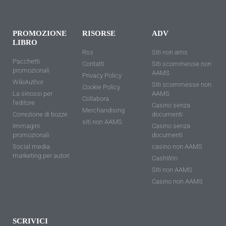
PROMOZIONE
RISORSE
ADV
LIBRO
Rss
Siti non ams
Pacchetti
Contatti
Siti scommesse non
promozionali
AAMS
Privacy Policy
WikiAuthor
Siti scommesse non
Cookie Policy
La sinossi per
AAMS
Collabora
l'editore
Casino senza
Merchandising
Correzione di bozze
documenti
siti non AAMS
Immagini
Casino senza
promozionali
documenti
Social media
casino non AAMS
marketing per autori
CashWin
Siti non AAMS
Casino non AAMS
SCRIVICI