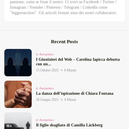
passione, come se fosse il nostro. Ci trovi su Facebook / Twitter /
Instagram / Youtube / Pinterest / Telegram / LinkedIn come
"leggereacolori". Gli articoli firmati sono dei nostri collaboratori.
Recent Posts
Anteprime
I Giustizieri del Web – Carolina Iapicca debutta
con un...
15 Ottobre 2025
6 Minuti
Anteprime
La danza dell’ispirazione di Chiara Fontana
28 Giugno 2023
4 Minuti
Anteprime
Il figlio sbagliato di Camilla Läckberg