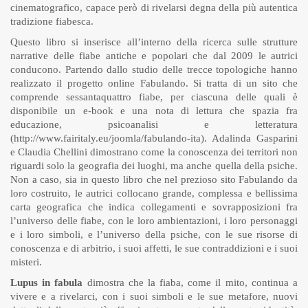
cinematografico, capace però di rivelarsi degna della più autentica
tradizione fiabesca.
Questo libro si inserisce all’interno della ricerca sulle strutture
narrative delle fiabe antiche e popolari che dal 2009 le autrici
conducono. Partendo dallo studio delle trecce topologiche hanno
realizzato il progetto online Fabulando. Si tratta di un sito che
comprende sessantaquattro fiabe, per ciascuna delle quali è
disponibile un e-book e una nota di lettura che spazia fra
educazione, psicoanalisi e letteratura
(
http://www.fairitaly.eu/joomla/fabulando-ita
). Adalinda Gasparini
e Claudia Chellini dimostrano come la conoscenza dei territori non
riguardi solo la geografia dei luoghi, ma anche quella della psiche.
Non a caso, sia in questo libro che nel prezioso sito Fabulando da
loro costruito, le autrici collocano grande, complessa e bellissima
carta geografica che indica collegamenti e sovrapposizioni fra
l’universo delle fiabe, con le loro ambientazioni, i loro personaggi
e i loro simboli, e l’universo della psiche, con le sue risorse di
conoscenza e di arbitrio, i suoi affetti, le sue contraddizioni e i suoi
misteri.
Lupus in fabula
dimostra che la fiaba, come il mito, continua a
vivere e a rivelarci, con i suoi simboli e le sue metafore, nuovi