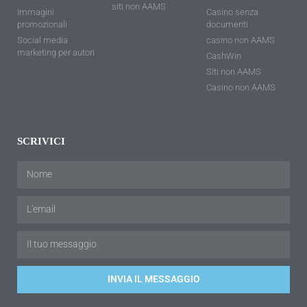
siti non AAMS
Immagini
Casino senza
promozionali
documenti
Social media
casino non AAMS
marketing per autori
CashWin
Siti non AAMS
Casino non AAMS
SCRIVICI
INVIA IL MESSAGGIO