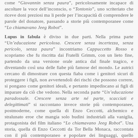
come “
Giovannin senza paura
”, pericolosamente incapace di
ascoltare la voce dell’inconscio, o “
Tontonio
”, uno scriteriato che
riceve doni preziosi ma li perde per l’incapacità di comprendere le
parole del donatore, passando a storie più contemporanee come
“
Lo chiamavano Jeeg Robot
”.
Lupus in fabula
è diviso in due parti. Nella prima parte
“
Un’educazione pericolosa. Crescere senza incertezza, senza
pericolo, senza paura
” incontriamo
Cappuccetto Rosso
e
scopriamo che fu riscritta dai Fratelli Grimm, con un lieto fine,
partendo da una versione orale antica dal finale tragico, e
diventando così una delle fiabe più famose del mondo. Le autrici
cercano di dimostrare con questa fiaba come i genitori sicuri di
proteggere i figli, non avvertendoli dei rischi che possono correre,
si pongano come genitori ideali, e pertanto impediscano ai figli di
imparare da ciò che vedono. Nella seconda parte “
Un’educazione
paradossale. Crescere senza arte né parte, scacciati e
delegittimati
” si raccontano invece storie più contemporanee,
postmoderne, come quella di Enzo Ceccotti, alchemico e
stralunato eroe che mangia solo budini industriali alla vaniglia,
protagonista del film italiano “
Lo chiamavano Jeeg Robot
”. Una
storia, quella di Enzo Ceccotti da Tor Bella Monaca, raccontata
con il più contemporaneo e popolare dei linguaggi, quello