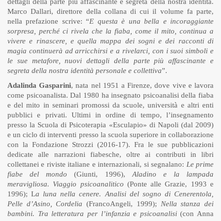
dettagli della parte più affascinante e segreta della nostra identità.
Marco Dallari, direttore della collana di cui il volume fa parte,
nella prefazione scrive: “
E questa è una bella e incoraggiante
sorpresa, perché ci rivela che la fiaba, come il mito, continua a
vivere e rinascere, e quella mappa dei sogni e dei racconti di
magia continuerà ad arricchirsi e a rivelarci, con i suoi simboli e
le sue metafore, nuovi dettagli della parte più affascinante e
segreta della nostra identità personale e collettiva
”.
Adalinda Gasparini
, nata nel 1951 a Firenze, dove vive e lavora
come psicoanalista. Dal 1980 ha insegnato psicoanalisi della fiaba
e del mito in seminari promossi da scuole, università e altri enti
pubblici e privati. Ultimi in ordine di tempo, l’insegnamento
presso la Scuola di Psicoterapia «Esculapio» di Napoli (dal 2009)
e un ciclo di interventi presso la scuola superiore in collaborazione
con la Fondazione Strozzi (2016-17). Fra le sue pubblicazioni
dedicate alle narrazioni fiabesche, oltre ai contributi in libri
collettanei e riviste italiane e internazionali, si segnalano:
Le prime
fiabe del mondo
(Giunti, 1996),
Aladino e la lampada
meravigliosa. Viaggio psicoanalitico
(Ponte alle Grazie, 1993 e
1996); L
a luna nella cenere. Analisi del sogno di Cenerentola,
Pelle d’Asino, Cordelia
(FrancoAngeli, 1999);
Nella stanza dei
bambini. Tra letteratura per l’infanzia e psicoanalisi
(con Anna