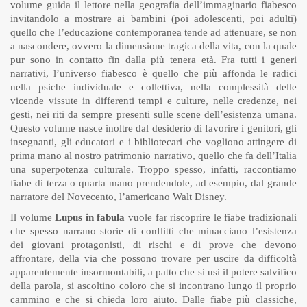
volume guida il lettore nella geografia dell’immaginario fiabesco
invitandolo a mostrare ai bambini (poi adolescenti, poi adulti)
quello che l’educazione contemporanea tende ad attenuare, se non
a nascondere, ovvero la dimensione tragica della vita, con la quale
pur sono in contatto fin dalla più tenera età. Fra tutti i generi
narrativi, l’universo fiabesco è quello che più affonda le radici
nella psiche individuale e collettiva, nella complessità delle
vicende vissute in differenti tempi e culture, nelle credenze, nei
gesti, nei riti da sempre presenti sulle scene dell’esistenza umana.
Questo volume nasce inoltre dal desiderio di favorire i genitori, gli
insegnanti, gli educatori e i bibliotecari che vogliono attingere di
prima mano al nostro patrimonio narrativo, quello che fa dell’Italia
una superpotenza culturale. Troppo spesso, infatti, raccontiamo
fiabe di terza o quarta mano prendendole, ad esempio, dal grande
narratore del Novecento, l’americano Walt Disney.
Il volume
Lupus in fabula
vuole far riscoprire le fiabe tradizionali
che spesso narrano storie di conflitti che minacciano l’esistenza
dei giovani protagonisti, di rischi e di prove che devono
affrontare, della via che possono trovare per uscire da difficoltà
apparentemente insormontabili, a patto che si usi il potere salvifico
della parola, si ascoltino coloro che si incontrano lungo il proprio
cammino e che si chieda loro aiuto. Dalle fiabe più classiche,