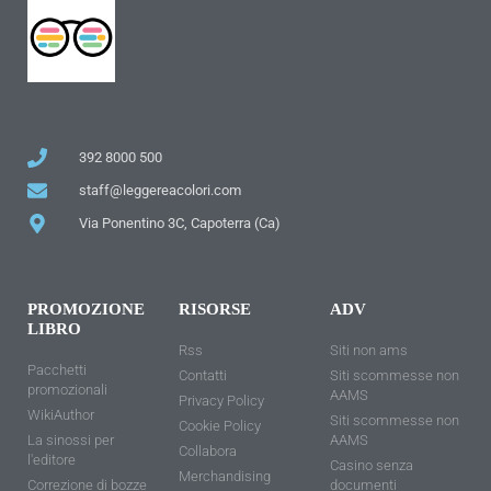
392 8000 500
staff@leggereacolori.com
Via Ponentino 3C, Capoterra (Ca)
PROMOZIONE
RISORSE
ADV
LIBRO
Rss
Siti non ams
Pacchetti
Contatti
Siti scommesse non
promozionali
AAMS
Privacy Policy
WikiAuthor
Siti scommesse non
Cookie Policy
La sinossi per
AAMS
Collabora
l'editore
Casino senza
Merchandising
Correzione di bozze
documenti