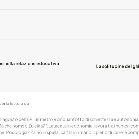
abe nella relazione educativa
La solitudine del g
er la lettura da
nell’agosto dell’89, un metro e cinquantotto di schiettezza e autoironi
a che nome è Zuleika?”. Laureata in economia, lavora tra i numeri con
ne. Posologia? Zaino in spalla, cartina in mano, il pieno di libri e la co