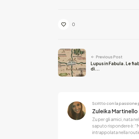
0
Previous Post
Lupus in Fabula. Le fi
di...
Scritto con la passione p
Zuleika Martinello
Zu per gli amici, nata 
saputo rispondere è: “M
intrappolata nella routi