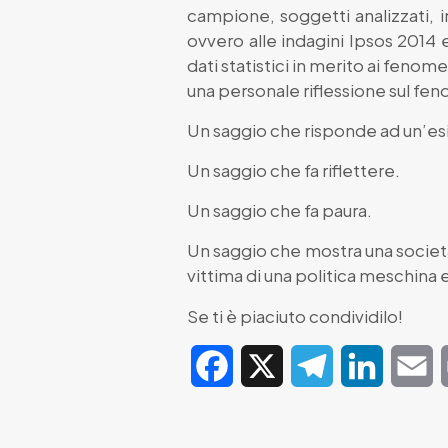
campione, soggetti analizzati, i
ovvero alle indagini Ipsos 2014
dati statistici in merito ai fenome
una personale riflessione sul fe
Un saggio che risponde ad un’es
Un saggio che fa riflettere.
Un saggio che fa paura.
Un saggio che mostra una società 
vittima di una politica meschina 
Se ti è piaciuto condividilo!
Facebook
X
Telegram
LinkedIn
E