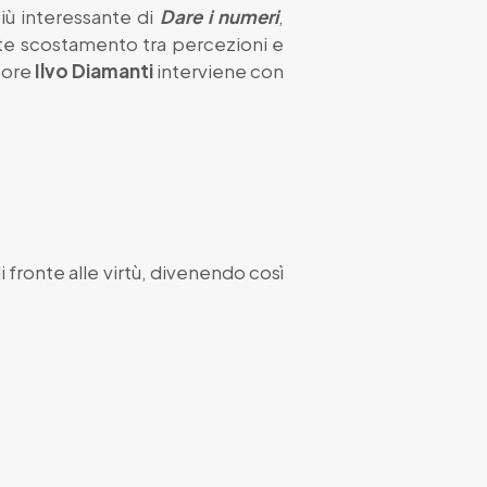
più interessante di
Dare i numeri
,
nte scostamento tra percezioni e
ssore
Ilvo Diamanti
interviene con
 fronte alle virtù, divenendo così