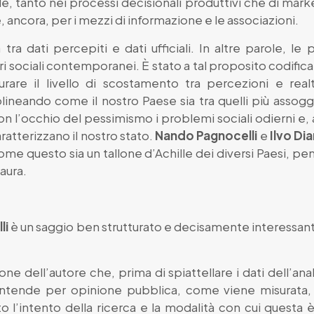
, tanto nei processi decisionali produttivi che di mark
 e, ancora, per i mezzi di informazione e le associazioni.
 tra dati percepiti e dati ufficiali. In altre parole, 
ri sociali contemporanei. È stato a tal proposito codificat
are il livello di scostamento tra percezioni e real
olineando come il nostro Paese sia tra quelli più assogge
con l’occhio del pessimismo i problemi sociali odierni e,
aratterizzano il nostro stato.
Nando Pagnocelli
e
Ilvo Di
ome questo sia un tallone d’Achille dei diversi Paesi, pe
aura.
li
è un saggio ben strutturato e decisamente interessante
one dell’autore che, prima di spiattellare i dati dell’ana
s’intende per opinione pubblica, come viene misurata,
l’intento della ricerca e la modalità con cui questa è