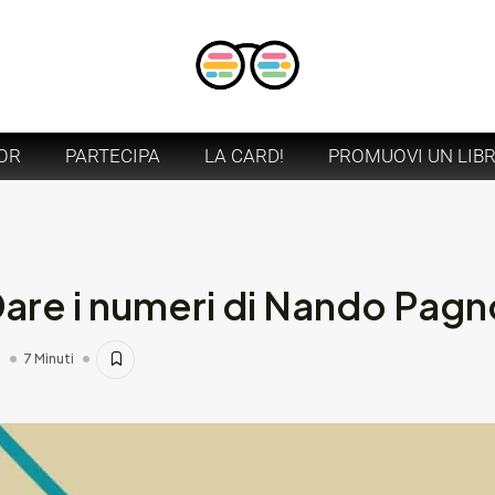
OR
PARTECIPA
LA CARD!
PROMUOVI UN LIB
are i numeri di Nando Pagno
7
7 Minuti