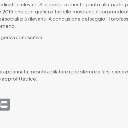
ndicatori rilevati. Si accede a questo punto alla parte 
 e 2015 che con grafici e tabelle mostrano il sorprende
ni sociali più rilevanti. A conclusione del saggio, il profe
nomeno.
igenza conoscitiva.
appannata, pronta a dilatare i problemi e a farsi cieca di
e approfittatrice.
mail
Print