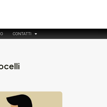
RO
CONTATTI
celli