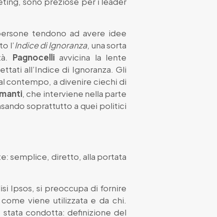
eting, sono preziose per i leader
le persone tendono ad avere idee
o l’
Indice di Ignoranza
, una sorta
tà.
Pagnocelli
avvicina la lente
ttati all’Indice di Ignoranza. Gli
 al contempo, a divenire ciechi di
amanti
, che interviene nella parte
nsando soprattutto a quei politici
: semplice, diretto, alla portata
lisi Ipsos, si preoccupa di fornire
 come viene utilizzata e da chi.
 stata condotta: definizione del