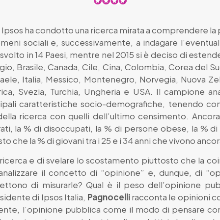
 Ipsos ha condotto una ricerca mirata a comprendere la 
nomeni sociali e, successivamente, a indagare l’eventu
 svolto in 14 Paesi, mentre nel 2015 si è deciso di estende
elgio, Brasile, Canada, Cile, Cina, Colombia, Corea del 
sraele, Italia, Messico, Montenegro, Norvegia, Nuova Zel
rica, Svezia, Turchia, Ungheria e USA. Il campione ana
ncipali caratteristiche socio-demografiche, tenendo
ella ricerca con quelli dell’ultimo censimento. Ancora, g
i, la % di disoccupati, la % di persone obese, la % di v
 che la % di giovani tra i 25 e i 34 anni che vivono ancora
la ricerca e di svelare lo scostamento piuttosto che la co
analizzare il concetto di “opinione” e, dunque, di “o
ettono di misurarle? Qual è il peso dell’opinione pubb
idente di Ipsos Italia,
Pagnocelli
racconta le opinioni co
mente, l’opinione pubblica come il modo di pensare com