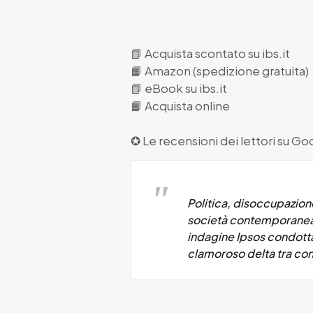
📗
Acquista scontato su ibs.it
📙
Amazon (spedizione gratuita)
📗
eBook su ibs.it
📙
Acquista online
✪ Le recensioni dei lettori su
Goo
Politica, disoccupazione
società contemporanea? 
indagine Ipsos condotta 
clamoroso delta tra conv