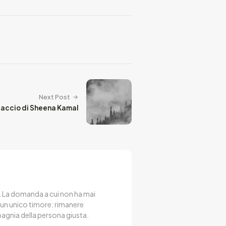
Next Post
hiaccio di Sheena Kamal
a. La domanda a cui non ha mai
 un unico timore: rimanere
mpagnia della persona giusta.