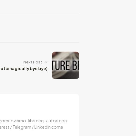
Next Post
automagically bye bye)
 Promuoviamo i libri degli autori con
terest / Telegram / LinkedIn come