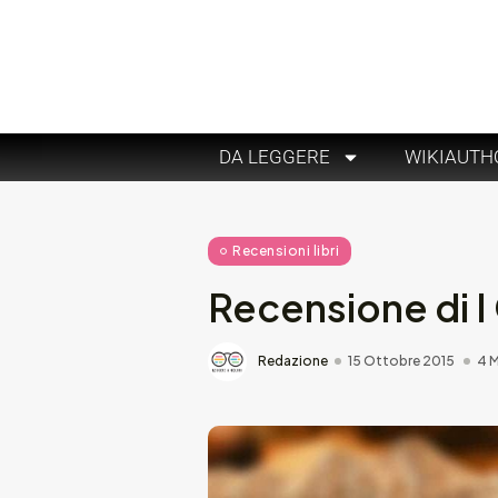
DA LEGGERE
WIKIAUTH
Recensioni libri
Recensione di I
Redazione
15 Ottobre 2015
4 M