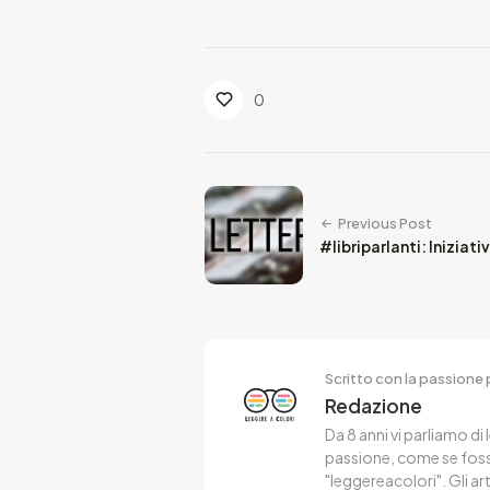
0
Previous Post
#libriparlanti: Iniziativ
Scritto con la passione p
Redazione
Da 8 anni vi parliamo di 
passione, come se fosse
"leggereacolori". Gli ar