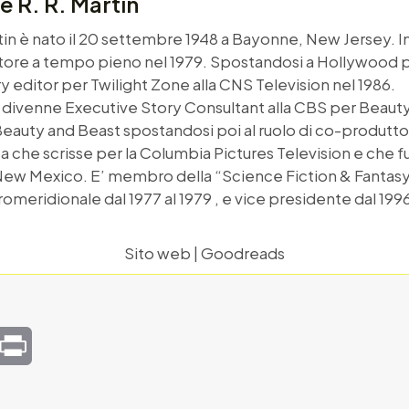
 R. R. Martin
in è nato il 20 settembre 1948 a Bayonne, New Jersey. In
tore a tempo pieno nel 1979. Spostandosi a Hollywood po
 editor per Twilight Zone alla CNS Television nel 1986.
divenne Executive Story Consultant alla CBS per Beauty 
eauty and Beast spostandosi poi al ruolo di co-produtto
che scrisse per la Columbia Pictures Television e che fu fi
 New Mexico. E’ membro della “Science Fiction & Fantasy W
omeridionale dal 1977 al 1979 , e vice presidente dal 1996 
Sito web
|
Goodreads
mail
Print