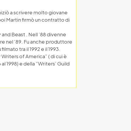
iziò a scrivere molto giovane
i Martin firmò un contratto di
and Beast . Nell ’88 divenne
re nel ’89. Fu anche produttore
lmato tra il 1992 e il 1993.
riters of America” ( di cui è
al 1998) e della “Writers’ Guild