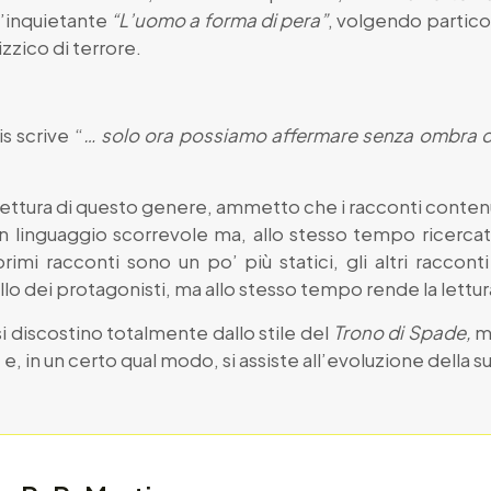
ll’inquietante
“L’uomo a forma di pera”
, volgendo partico
zzico di terrore.
s scrive “
… solo ora possiamo affermare senza ombra d
 lettura di questo genere, ammetto che i racconti conten
 linguaggio scorrevole ma, allo stesso tempo ricerca
 primi racconti sono un po’ più statici, gli altri raccon
llo dei protagonisti, ma allo stesso tempo rende la lettu
 discostino totalmente dallo stile del
Trono di Spade,
ma
 e, in un certo qual modo, si assiste all’evoluzione della su