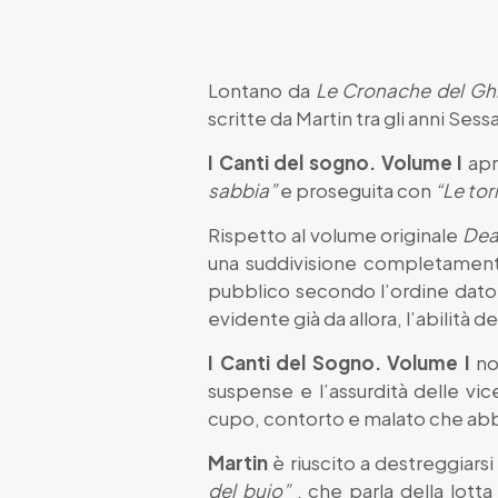
Lontano da
Le Cronache del Gh
scritte da Martin tra gli anni Ses
I Canti del sogno. Volume I
apr
sabbia”
e proseguita con
“Le tor
Rispetto al volume originale
De
una suddivisione completamente d
pubblico secondo l’ordine dato d
evidente già da allora, l’abilità de
I Canti del Sogno. Volume I
no
suspense e l’assurdità delle v
cupo, contorto e malato che abbi
Martin
è riuscito a destreggiarsi
del buio”
, che parla della lott