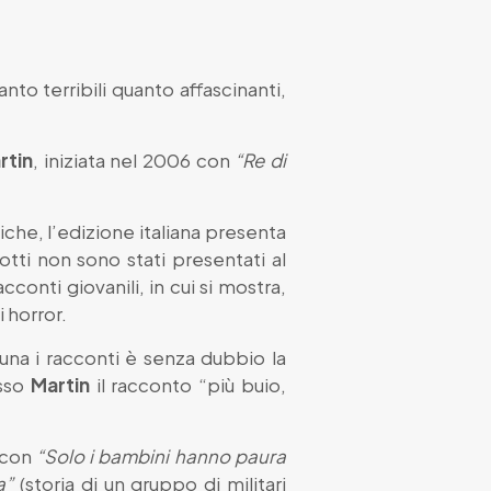
nto terribili quanto affascinanti,
rtin
, iniziata nel 2006 con
“Re di
che, l’edizione italiana presenta
otti non sono stati presentati al
onti giovanili, in cui si mostra,
i horror.
na i racconti è senza dubbio la
esso
Martin
il racconto “più buio,
, con
“Solo i bambini hanno paura
za”
(storia di un gruppo di militari