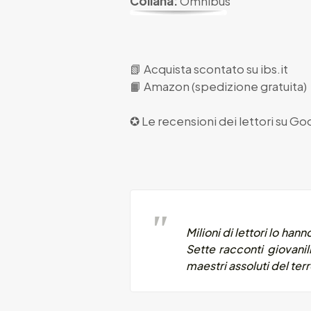
Collana:
Omnibus
📗
Acquista scontato su ibs.it
📙
Amazon (spedizione gratuita)
✪ Le recensioni dei lettori su
Goo
Milioni di lettori lo han
Sette racconti giovanil
maestri assoluti del ter