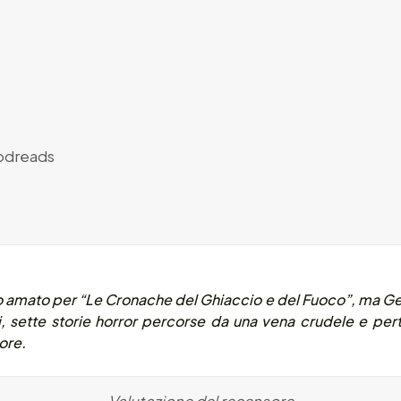
dreads
no amato per “
Le Cronache del Ghiaccio e del Fuoco”
, ma Ge
i, sette storie horror percorse da una vena crudele e per
rore.
Valutazione del recensore