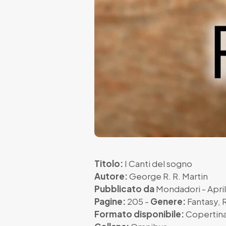
Titolo:
I Canti del sogno
Autore:
George R. R. Martin
Pubblicato da
Mondadori
- Apri
Pagine:
205 -
Genere:
Fantasy
,
Formato disponibile:
Copertina