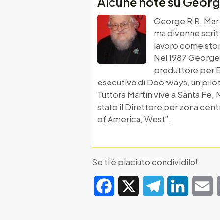
Alcune note su George
George R.R. Mart
ma divenne scrit
lavoro come story
Nel 1987 George 
produttore per B
esecutivo di Doorways, un pilota 
Tuttora Martin vive a Santa Fe,
stato il Direttore per zona centr
of America, West”.
Se ti è piaciuto condividilo!
Facebook
X
Telegram
LinkedIn
E