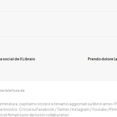
a social de Il Libraio
Prendo dolore (
er la lettura da
letteratura, ospitiamo storie e vi teniamo aggiornati sui libri in arrivo.
 il nostro. Ci trovi su Facebook / Twitter / Instagram / Youtube / Pin
ticoli firmati sono dei nostri collaboratori.