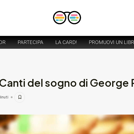
OR
PARTECIPA
LA CARD!
PROMUOVI UN LIB
 Canti del sogno di George 
inuti