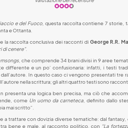
iaccio e del Fuoco
, questa raccolta contiene 7 storie, ta
santa e Ottanta.
e la raccolta conclusiva dei racconti di
George R.R. Ma
ri di cenere”
.
amsongs
, che comprende 34 brani divisi in 9 aree temati
ifferente e un po’ confusionaria: infatti, i testi trad
all’autore. In questo caso ci vengono presentati tre racc
ll’autore nella scrittura; gli altri quattro testi sono raccont
n presenta una logica ben precisa, ma ciò che accomu
icende, come
Un uomo da carneteca
, definito dallo st
a mai scritto”.
 e a trattare con dovizia diverse tematiche: dal fantasy
a tra bene e male, al racconto politico, con
“La fortez