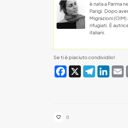
è nata a Parma ne
Parigi. Dopo aver
Migrazioni (OIM)
rifugiati. È autr
italiani.
Se ti è piaciuto condividilo!
Facebook
X
Telegram
LinkedIn
E
0