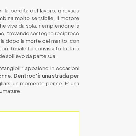
la perdita del lavoro; girovaga
ambina molto sensibile, il motore
a che vive da sola, riempiendone la
anno, trovando sostegno reciproco
ola dopo la morte del marito, con
n il quale ha convissuto tutta la
de sollievo da parte sua.
ntangibili: appaiono in occasioni
donne.
Dentroc’è una strada per
gliarsi un momento per se. E’ una
fumature.