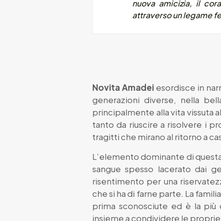
nuova amicizia, il cora
attraverso un legame fe
Novita Amadei
esordisce in nar
generazioni diverse, nella bell
principalmente alla vita vissuta 
tanto da riuscire a risolvere i p
tragitti che mirano al ritorno a ca
L’elemento dominante di questa vice
sangue spesso lacerato dai ge
risentimento per una riservatez
che si ha di farne parte. La famil
prima sconosciute ed è la più 
insieme a condividere le proprie 