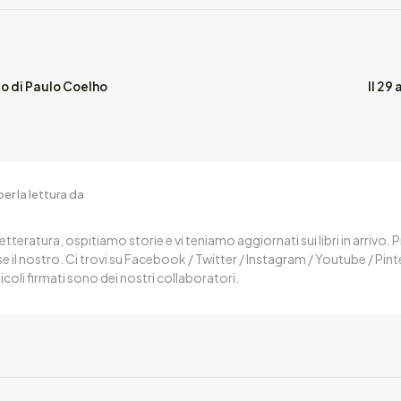
o di Paulo Coelho
Il 29
er la lettura da
letteratura, ospitiamo storie e vi teniamo aggiornati sui libri in arrivo.
 il nostro. Ci trovi su Facebook / Twitter / Instagram / Youtube / Pin
ticoli firmati sono dei nostri collaboratori.