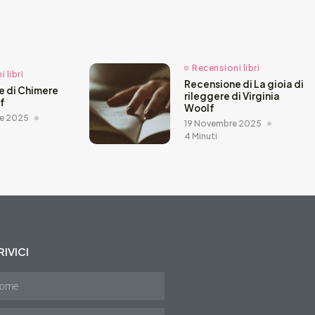
Recensioni libri
 libri
Recensione di La gioia di
e di Chimere
rileggere di Virginia
ef
Woolf
e 2025
19 Novembre 2025
4 Minuti
IVICI