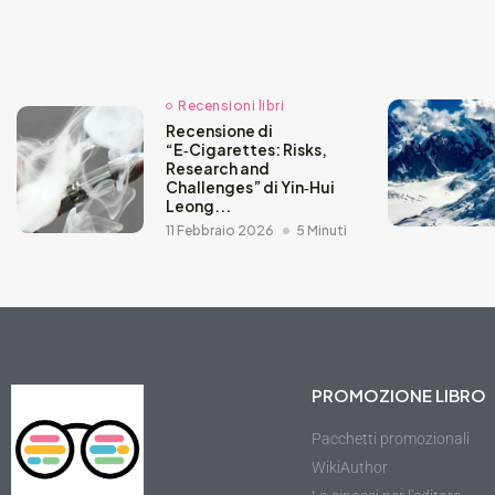
Recensioni libri
Recensione di
“E‑Cigarettes: Risks,
Research and
Challenges” di Yin‑Hui
Leong...
11 Febbraio 2026
5 Minuti
PROMOZIONE LIBRO
Pacchetti promozionali
WikiAuthor