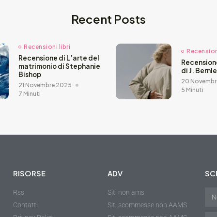
Recent Posts
Recensioni libri
Recensioni
Recensione di L’arte del
Recension
matrimonio di Stephanie
di J. Bernl
Bishop
20 Novembr
21 Novembre 2025
5 Minuti
7 Minuti
RISORSE
ADV
SCR
Rss
Siti non ams
Contatti
Siti scommesse non AAMS