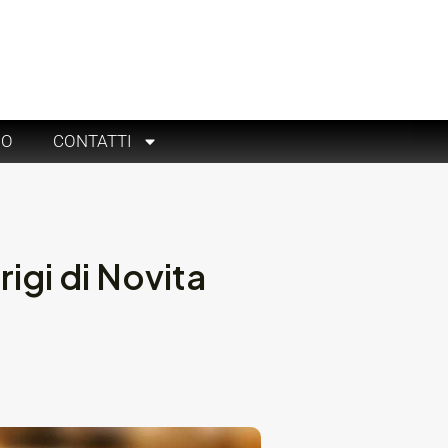
RO
CONTATTI
igi di Novita