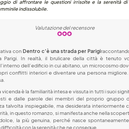
ggio di affrontare le questioni irrisolte e la serenità di
mminile indissolubile.
Valutazione del recensore
rativa con
Dentro c’è una strada per Parigi
raccontandoc
a Parigi. In realtà, il brulicare della città è tenuto
all’interno dell’edificio in cui abitano, un microcosmo 
ropri conflitti interiori e diventare una persona miglio
sa.
nda è la familiarità intesa e vissuta in tutti i suoi signif
sti e dalle parole dei membri del proprio gruppo 
za talvolta inspiegabile, ma desiderata interiormente 
iarità, in questo romanzo, si manifesta anche nella scoper
dolce, la più genuina, perché nasce spontaneamente d
difficoltà con la serenità che ne consegue.