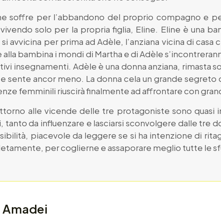
e soffre per l’abbandono del proprio compagno e per 
ivendo solo per la propria figlia, Eline. Eline è una b
he si avvicina per prima ad Adèle, l’anziana vicina di cas
ie alla bambina i mondi di Martha e di Adèle s’incontrer
ivi insegnamenti. Adèle è una donna anziana, rimasta s
e sente ancor meno. La donna cela un grande segreto co
senze femminili riuscirà finalmente ad affrontare con gran
ttorno alle vicende delle tre protagoniste sono quasi i
tanto da influenzare e lasciarsi sconvolgere dalle tre 
ibilità, piacevole da leggere se si ha intenzione di rita
pletamente, per coglierne e assaporare meglio tutte le s
a Amadei