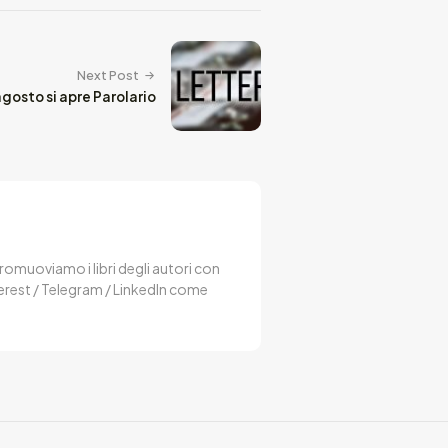
Next Post
 agosto si apre Parolario
 Promuoviamo i libri degli autori con
terest / Telegram / LinkedIn come