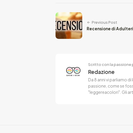
Previous Post
Recensione di Adulteri
Scritto con la passione p
Redazione
Da 8 anni vi parliamo di 
passione, come se fosse
"leggereacolori". Gli ar