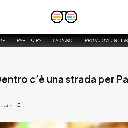
OR
PARTECIPA
LA CARD!
PROMUOVI UN LIB
entro c’è una strada per Par
inuti