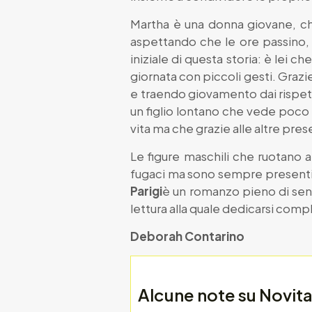
Martha è una donna giovane, ch
aspettando che le ore passino, v
iniziale di questa storia: è lei c
giornata con piccoli gesti. Graz
e traendo giovamento dai rispett
un figlio lontano che vede poco 
vita ma che grazie alle altre pre
Le figure maschili che ruotano a
fugaci ma sono sempre presenti, 
Parigi
è un romanzo pieno di sens
lettura alla quale dedicarsi com
Deborah Contarino
Alcune note su Novit