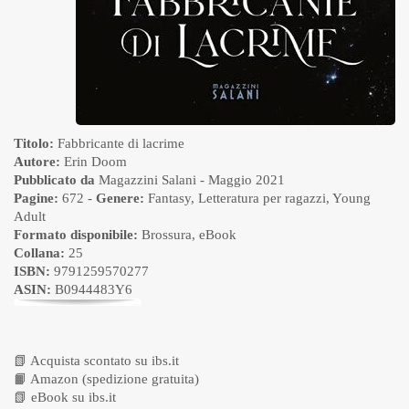
Titolo:
Fabbricante di lacrime
Autore:
Erin Doom
Pubblicato da
Magazzini Salani
- Maggio 2021
Pagine:
672 -
Genere:
Fantasy
,
Letteratura per ragazzi
,
Young
Adult
Formato disponibile:
Brossura
,
eBook
Collana:
25
ISBN:
9791259570277
ASIN:
B0944483Y6
📗
Acquista scontato su ibs.it
📙
Amazon (spedizione gratuita)
📗
eBook su ibs.it