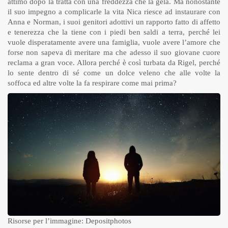
attimo dopo la tratta con una freddezza che la gela. Ma nonostante
il suo impegno a complicarle la vita Nica riesce ad instaurare con
Anna e Norman, i suoi genitori adottivi un rapporto fatto di affetto
e tenerezza che la tiene con i piedi ben saldi a terra, perché lei
vuole disperatamente avere una famiglia, vuole avere l’amore che
forse non sapeva di meritare ma che adesso il suo giovane cuore
reclama a gran voce. Allora perché è così turbata da Rigel, perché
lo sente dentro di sé come un dolce veleno che alle volte la
soffoca ed altre volte la fa respirare come mai prima?
Risorse per l’immagine: Depositphotos