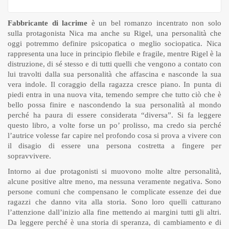
Fabbricante di lacrime
è un bel romanzo incentrato non solo
sulla protagonista Nica ma anche su Rigel, una personalità che
oggi potremmo definire psicopatica o meglio sociopatica. Nica
rappresenta una luce in principio flebile e fragile, mentre Rigel è la
distruzione, di sé stesso e di tutti quelli che vengono a contato con
lui travolti dalla sua personalità che affascina e nasconde la sua
vera indole. Il coraggio della ragazza cresce piano. In punta di
piedi entra in una nuova vita, temendo sempre che tutto ciò che è
bello possa finire e nascondendo la sua personalità al mondo
perché ha paura di essere considerata “diversa”. Si fa leggere
questo libro, a volte forse un po’ prolisso, ma credo sia perché
l’autrice volesse far capire nel profondo cosa si prova a vivere con
il disagio di essere una persona costretta a fingere per
sopravvivere.
Intorno ai due protagonisti si muovono molte altre personalità,
alcune positive altre meno, ma nessuna veramente negativa. Sono
persone comuni che compensano le complicate essenze dei due
ragazzi che danno vita alla storia. Sono loro quelli catturano
l’attenzione dall’inizio alla fine mettendo ai margini tutti gli altri.
Da leggere perché è una storia di speranza, di cambiamento e di