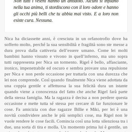
Non tutti i veleni hanno un antidoto. Alcuni si infilano
nella tua anima, ti stordiscono con il loro odore e hanno
gli occhi più belli che tu abbia mai visto. E a loro non
esiste cura. Nessuna.
Nica ha diciassette anni, è cresciuta in un orfanotrofio dove ha
sofferto molto, perché la sua sensibilità e fragilità sono ste messe a
dura prova dalla cattiveria dell’essere umano. Come lei molti
bambini hanno vissuto e vivono in quell’inferno, ma uno sopra
tutti rappresenta per Nica un tormento. Rigel è bello, affasciante,
ironico, impenetrabile ed oscuro e sembra provare una repulsione
per Nica e non perde occasione per trattarla con una durezza che
lei non comprende. Così quando finalmente Nica viene adottata da
una coppia gentile e affettuosa la sua felicità dura un istante
quando viene a conoscenza del fatto che anche Rigel farà parte
della stessa famiglia. Ma la ragazza è decisa a non perdere questa
occasione e mette tutta sé stessa per cercare di far funzionare le
cose. Fa amicizia con due ragazze Billie e Miki, per lei è una
novità condividere anche le più semplici cose, ma Rigel non le
vuole rendere le cose facili. Comincia così una lotta silenziosa tra i
due, una sorta di tira e molla. Un momento prima lui è gentile, un