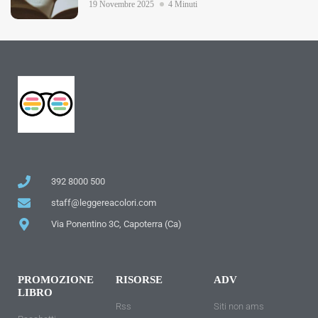
19 Novembre 2025
4 Minuti
392 8000 500
staff@leggereacolori.com
Via Ponentino 3C, Capoterra (Ca)
PROMOZIONE
RISORSE
ADV
LIBRO
Rss
Siti non ams