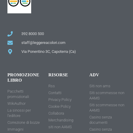
392 8000 500
staff@leggereacolori.com
Via Ponentino 3C, Capoterra (Ca)
PROMOZIONE
RISORSE
ADV
LIBRO
Rss
Siti non ams
Pacchetti
Contatti
Siti scommesse non
promozionali
AAMS
Privacy Policy
WikiAuthor
Siti scommesse non
Cookie Policy
La sinossi per
AAMS
Collabora
l'editore
Casino senza
Merchandising
Correzione di bozze
documenti
siti non AAMS
Immagini
Casino senza