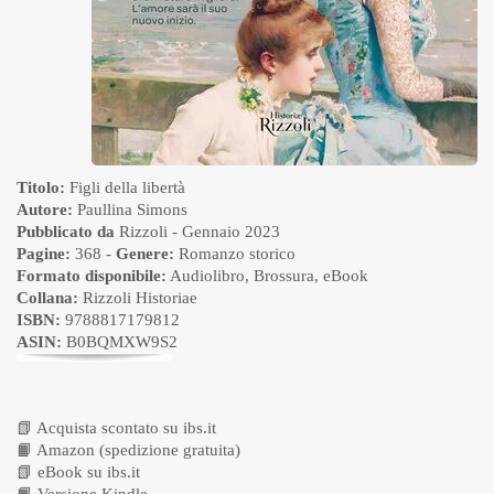
Titolo:
Figli della libertà
Autore:
Paullina Simons
Pubblicato da
Rizzoli
- Gennaio 2023
Pagine:
368 -
Genere:
Romanzo storico
Formato disponibile:
Audiolibro
,
Brossura
,
eBook
Collana:
Rizzoli Historiae
ISBN:
9788817179812
ASIN:
B0BQMXW9S2
📗
Acquista scontato su ibs.it
📙
Amazon (spedizione gratuita)
📗
eBook su ibs.it