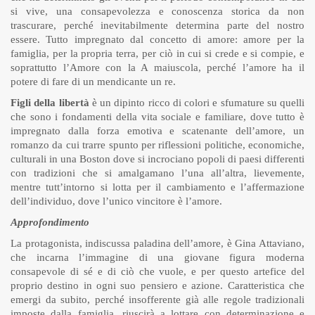
si vive, una consapevolezza e conoscenza storica da non
trascurare, perché inevitabilmente determina parte del nostro
essere. Tutto impregnato dal concetto di amore: amore per la
famiglia, per la propria terra, per ciò in cui si crede e si compie, e
soprattutto l’Amore con la A maiuscola, perché l’amore ha il
potere di fare di un mendicante un re.
Figli della libertà
è un dipinto ricco di colori e sfumature su quelli
che sono i fondamenti della vita sociale e familiare, dove tutto è
impregnato dalla forza emotiva e scatenante dell’amore, un
romanzo da cui trarre spunto per riflessioni politiche, economiche,
culturali in una Boston dove si incrociano popoli di paesi differenti
con tradizioni che si amalgamano l’una all’altra, lievemente,
mentre tutt’intorno si lotta per il cambiamento e l’affermazione
dell’individuo, dove l’unico vincitore è l’amore.
Approfondimento
La protagonista, indiscussa paladina dell’amore, è Gina Attaviano,
che incarna l’immagine di una giovane figura moderna
consapevole di sé e di ciò che vuole, e per questo artefice del
proprio destino in ogni suo pensiero e azione. Caratteristica che
emergi da subito, perché insofferente già alle regole tradizionali
imposte dalla famiglia, riuscirà a lottare con determinazione e