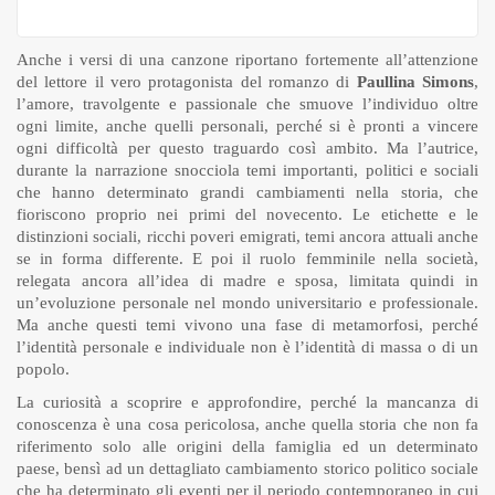
Anche i versi di una canzone riportano fortemente all’attenzione
del lettore il vero protagonista del romanzo di
Paullina Simons
,
l’amore, travolgente e passionale che smuove l’individuo oltre
ogni limite, anche quelli personali, perché si è pronti a vincere
ogni difficoltà per questo traguardo così ambito. Ma l’autrice,
durante la narrazione snocciola temi importanti, politici e sociali
che hanno determinato grandi cambiamenti nella storia, che
fioriscono proprio nei primi del novecento. Le etichette e le
distinzioni sociali, ricchi poveri emigrati, temi ancora attuali anche
se in forma differente. E poi il ruolo femminile nella società,
relegata ancora all’idea di madre e sposa, limitata quindi in
un’evoluzione personale nel mondo universitario e professionale.
Ma anche questi temi vivono una fase di metamorfosi, perché
l’identità personale e individuale non è l’identità di massa o di un
popolo.
La curiosità a scoprire e approfondire, perché la mancanza di
conoscenza è una cosa pericolosa, anche quella storia che non fa
riferimento solo alle origini della famiglia ed un determinato
paese, bensì ad un dettagliato cambiamento storico politico sociale
che ha determinato gli eventi per il periodo contemporaneo in cui