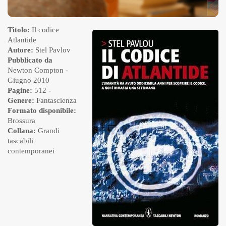
Titolo:
Il codice
Atlantide
Autore:
Stel Pavlov
Pubblicato da
Newton Compton
-
Giugno 2010
Pagine:
512 -
Genere:
Fantascienza
Formato disponibile:
Brossura
Collana:
Grandi
tascabili
contemporanei