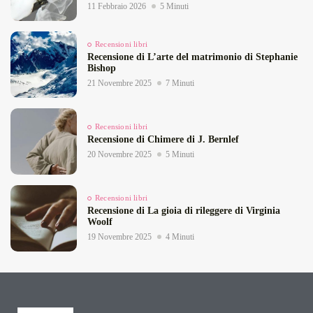
11 Febbraio 2026
5 Minuti
Recensioni libri
Recensione di L’arte del matrimonio di Stephanie
Bishop
21 Novembre 2025
7 Minuti
Recensioni libri
Recensione di Chimere di J. Bernlef
20 Novembre 2025
5 Minuti
Recensioni libri
Recensione di La gioia di rileggere di Virginia
Woolf
19 Novembre 2025
4 Minuti