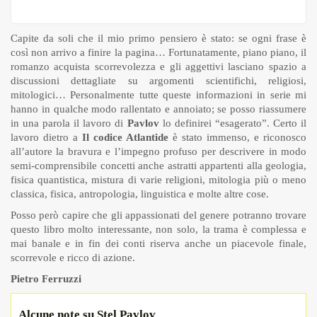
Capite da soli che il mio primo pensiero è stato: se ogni frase è
così non arrivo a finire la pagina… Fortunatamente, piano piano, il
romanzo acquista scorrevolezza e gli aggettivi lasciano spazio a
discussioni dettagliate su argomenti scientifichi, religiosi,
mitologici… Personalmente tutte queste informazioni in serie mi
hanno in qualche modo rallentato e annoiato; se posso riassumere
in una parola il lavoro di
Pavlov
lo definirei “esagerato”. Certo il
lavoro dietro a
Il codice Atlantide
è stato immenso, e riconosco
all’autore la bravura e l’impegno profuso per descrivere in modo
semi-comprensibile concetti anche astratti appartenti alla geologia,
fisica quantistica, mistura di varie religioni, mitologia più o meno
classica, fisica, antropologia, linguistica e molte altre cose.
Posso però capire che gli appassionati del genere potranno trovare
questo libro molto interessante, non solo, la trama è complessa e
mai banale e in fin dei conti riserva anche un piacevole finale,
scorrevole e ricco di azione.
Pietro Ferruzzi
Alcune note su Stel Pavlov