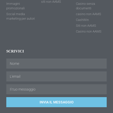
siti non AAMS
Immagini
Casino senza
promozionali
documenti
Social media
casino non AAMS
marketing per autori
CashWin
Siti non AAMS
Casino non AAMS
SCRIVICI
INVIA IL MESSAGGIO