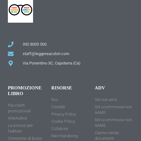
392 8000 500
staff@leggereacolori.com
Via Ponentino 3C, Capoterra (Ca)
PROMOZIONE
RISORSE
ADV
LIBRO
Rss
Siti non ams
Pacchetti
Contatti
Siti scommesse non
promozionali
AAMS
Privacy Policy
WikiAuthor
Siti scommesse non
Cookie Policy
La sinossi per
AAMS
Collabora
l'editore
Casino senza
Merchandising
Correzione di bozze
documenti