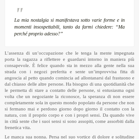
La mia nostalgia si manifestava sotto varie forme e in
momenti insospettabili, tanto da farmi chiedere: “Ma
perché proprio adesso?”
L’assenza di un’occupazione che le tenga la mente impegnata
porta la ragazza a riflettere e guardarsi intorno in maniera più
consapevole. È felice quando sta in mezzo alla gente nella sua
strada con i negozi preferita e sente un’improvvisa fitta di
angoscia al petto quando comincia ad allontanarsi dal frastuono e
dal chiasso delle altre persone. Ha bisogno di una quotidianità che
le permetta di stare a contatto delle persone, si entusiasma ogni
volta che un negoziante la riconosce, la speranza di non essere
completamente sola in questo mondo popolato da persone che non
si fermano mai e perdono giorno dopo giorno il contatto con la
natura, con il proprio corpo e con i propri sensi. Da quando vive
in città sente che i suoi sensi si sono assopiti, come assorbiti dalla
frenetica vita.
Le manca sua nonna. Persa nel suo vortice di dolore e solitudine