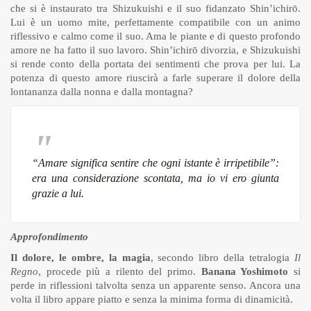
che si è instaurato tra Shizukuishi e il suo fidanzato Shin’ichirō.
Lui è un uomo mite, perfettamente compatibile con un animo
riflessivo e calmo come il suo. Ama le piante e di questo profondo
amore ne ha fatto il suo lavoro. Shin’ichirō divorzia, e Shizukuishi
si rende conto della portata dei sentimenti che prova per lui. La
potenza di questo amore riuscirà a farle superare il dolore della
lontananza dalla nonna e dalla montagna?
“Amare significa sentire che ogni istante è irripetibile”:
era una considerazione scontata, ma io vi ero giunta
grazie a lui.
Approfondimento
Il dolore, le ombre, la magia
, secondo libro della tetralogia
Il
Regno
, procede più a rilento del primo.
Banana Yoshimoto
si
perde in riflessioni talvolta senza un apparente senso. Ancora una
volta il libro appare piatto e senza la minima forma di dinamicità.