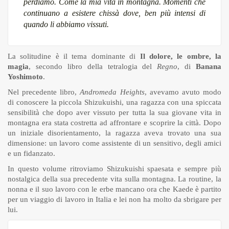
perdiamo. Come la mia vita in montagna. Momenti che
continuano a esistere chissà dove, ben più intensi di
quando li abbiamo vissuti.
La solitudine è il tema dominante di
Il dolore, le ombre, la
magia
, secondo libro della tetralogia del
Regno
, di
Banana
Yoshimoto
.
Nel precedente libro,
Andromeda Heights
, avevamo avuto modo
di conoscere la piccola Shizukuishi, una ragazza con una spiccata
sensibilità che dopo aver vissuto per tutta la sua giovane vita in
montagna era stata costretta ad affrontare e scoprire la città. Dopo
un iniziale disorientamento, la ragazza aveva trovato una sua
dimensione: un lavoro come assistente di un sensitivo, degli amici
e un fidanzato.
In questo volume ritroviamo Shizukuishi spaesata e sempre più
nostalgica della sua precedente vita sulla montagna. La routine, la
nonna e il suo lavoro con le erbe mancano ora che Kaede è partito
per un viaggio di lavoro in Italia e lei non ha molto da sbrigare per
lui.