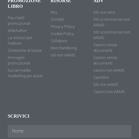
PROMOZIONE
RISORSE
ADV
LIBRO
Rss
Siti non ams
Pacchetti
Contatti
Siti scommesse non
promozionali
AAMS
Privacy Policy
WikiAuthor
Siti scommesse non
Cookie Policy
La sinossi per
AAMS
Collabora
l'editore
Casino senza
Merchandising
Correzione di bozze
documenti
siti non AAMS
Immagini
Casino senza
promozionali
documenti
Social media
casino non AAMS
marketing per autori
CashWin
Siti non AAMS
Casino non AAMS
SCRIVICI