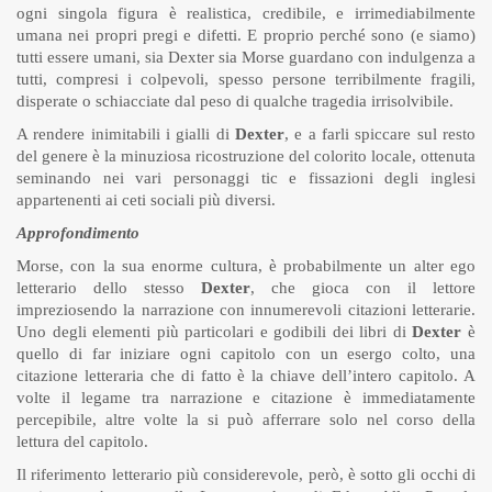
ogni singola figura è realistica, credibile, e irrimediabilmente
umana nei propri pregi e difetti. E proprio perché sono (e siamo)
tutti essere umani, sia Dexter sia Morse guardano con indulgenza a
tutti, compresi i colpevoli, spesso persone terribilmente fragili,
disperate o schiacciate dal peso di qualche tragedia irrisolvibile.
A rendere inimitabili i gialli di
Dexter
, e a farli spiccare sul resto
del genere è la minuziosa ricostruzione del colorito locale, ottenuta
seminando nei vari personaggi tic e fissazioni degli inglesi
appartenenti ai ceti sociali più diversi.
Approfondimento
Morse, con la sua enorme cultura, è probabilmente un alter ego
letterario dello stesso
Dexter
, che gioca con il lettore
impreziosendo la narrazione con innumerevoli citazioni letterarie.
Uno degli elementi più particolari e godibili dei libri di
Dexter
è
quello di far iniziare ogni capitolo con un esergo colto, una
citazione letteraria che di fatto è la chiave dell’intero capitolo. A
volte il legame tra narrazione e citazione è immediatamente
percepibile, altre volte la si può afferrare solo nel corso della
lettura del capitolo.
Il riferimento letterario più considerevole, però, è sotto gli occhi di