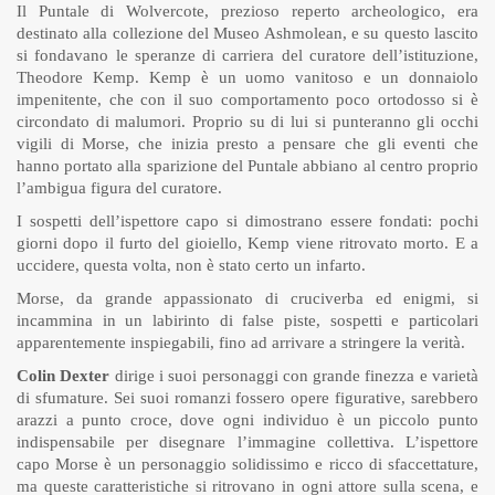
Il Puntale di Wolvercote, prezioso reperto archeologico, era
destinato alla collezione del Museo Ashmolean, e su questo lascito
si fondavano le speranze di carriera del curatore dell’istituzione,
Theodore Kemp. Kemp è un uomo vanitoso e un donnaiolo
impenitente, che con il suo comportamento poco ortodosso si è
circondato di malumori. Proprio su di lui si punteranno gli occhi
vigili di Morse, che inizia presto a pensare che gli eventi che
hanno portato alla sparizione del Puntale abbiano al centro proprio
l’ambigua figura del curatore.
I sospetti dell’ispettore capo si dimostrano essere fondati: pochi
giorni dopo il furto del gioiello, Kemp viene ritrovato morto. E a
uccidere, questa volta, non è stato certo un infarto.
Morse, da grande appassionato di cruciverba ed enigmi, si
incammina in un labirinto di false piste, sospetti e particolari
apparentemente inspiegabili, fino ad arrivare a stringere la verità.
Colin Dexter
dirige i suoi personaggi con grande finezza e varietà
di sfumature. Sei suoi romanzi fossero opere figurative, sarebbero
arazzi a punto croce, dove ogni individuo è un piccolo punto
indispensabile per disegnare l’immagine collettiva. L’ispettore
capo Morse è un personaggio solidissimo e ricco di sfaccettature,
ma queste caratteristiche si ritrovano in ogni attore sulla scena, e