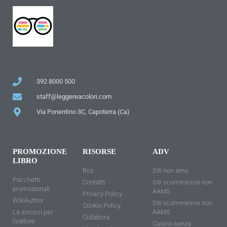
392 8000 500
staff@leggereacolori.com
Via Ponentino 3C, Capoterra (Ca)
PROMOZIONE
RISORSE
ADV
LIBRO
Rss
Siti non ams
Pacchetti
Contatti
Siti scommesse non
promozionali
AAMS
Privacy Policy
WikiAuthor
Siti scommesse non
Cookie Policy
La sinossi per
AAMS
Collabora
l'editore
Casino senza