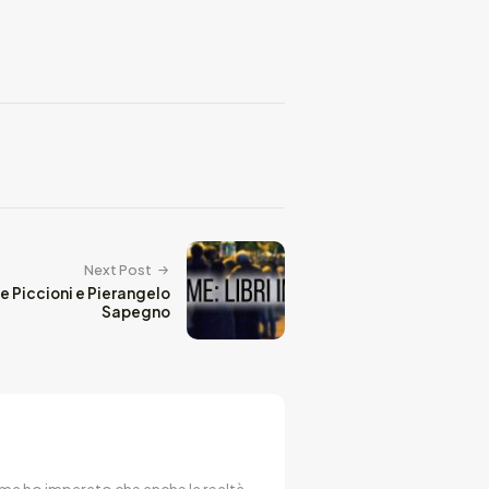
Next Post
e Piccioni e Pierangelo
Sapegno
 ma ho imparato che anche la realtà