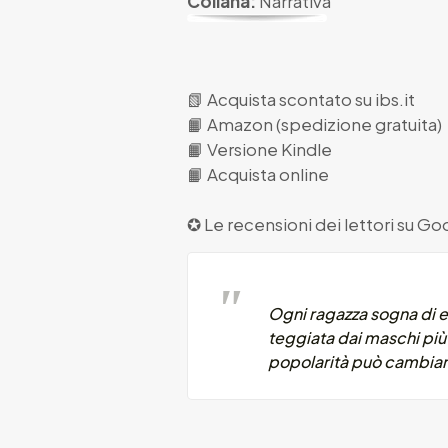
Collana:
Narrativa
📗
Acquista scontato su ibs.it
📙
Amazon (spedizione gratuita)
📙
Versione Kindle
📙
Acquista online
✪ Le recensioni dei lettori su
Goo
Ogni ragazza sogna di es
teggiata dai maschi più 
popolarità può cambiare