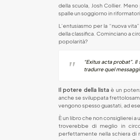
della scuola, Josh Collier. Meno
spalle un soggiorno in riformator
L’entusiasmo per la “nuova vita” 
della classifica. Cominciano a cir
popolarità?
“Exitus acta probat”. I
tradurre quel messaggio:
Il potere della lista
è un potenzi
anche se sviluppata frettolosa
vengono spesso guastati, ad esem
È un libro che non consiglierei a
troverebbe di meglio in circo
perfettamente nella schiera di 