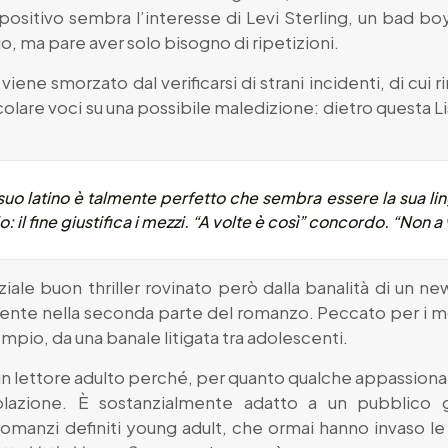
 positivo sembra l’interesse di Levi Sterling, un bad b
io, ma pare aver solo bisogno di ripetizioni.
viene smorzato dal verificarsi di strani incidenti, di cu
colare voci su una possibile maledizione: dietro questa Li
l suo latino è talmente perfetto che sembra essere la sua 
 il fine giustifica i mezzi. “A volte è così” concordo. “Non a 
ale buon thriller rovinato però dalla banalità di un ne
mente nella seconda parte del romanzo. Peccato per i 
pio, da una banale litigata tra adolescenti.
 un lettore adulto perché, per quanto qualche appassionat
lazione. È sostanzialmente adatto a un pubblico g
romanzi definiti young adult, che ormai hanno invaso le