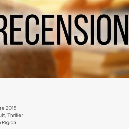
e 2015
lt
,
Thriller
 Rigida