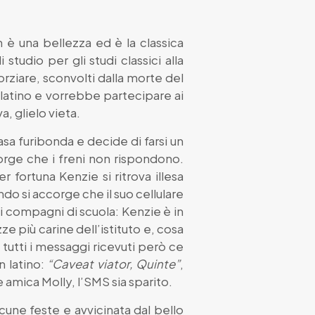
 è una bellezza ed è la classica
studio per gli studi classici alla
rziare, sconvolti dalla morte del
 latino e vorrebbe partecipare ai
, glielo vieta.
asa furibonda e decide di farsi un
orge che i freni non rispondono.
 fortuna Kenzie si ritrova illesa
ndo si accorge che il suo cellulare
i compagni di scuola: Kenzie è in
ze più carine dell’istituto e, cosa
tutti i messaggi ricevuti però ce
n latino:
“Caveat viator, Quinte”
,
 amica Molly, l’SMS sia sparito.
lcune feste e avvicinata dal bello