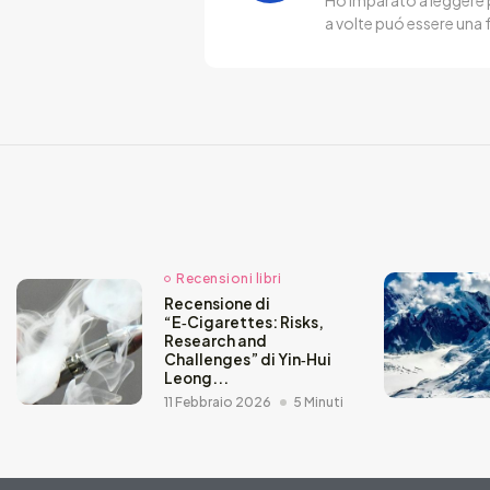
a volte puó essere una 
Recensioni libri
Recensione di
“E‑Cigarettes: Risks,
Research and
Challenges” di Yin‑Hui
Leong...
11 Febbraio 2026
5 Minuti