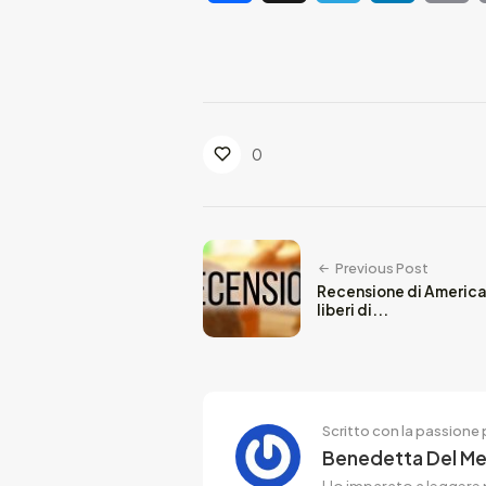
0
Previous Post
Recensione di America
liberi di...
Scritto con la passione p
Benedetta Del M
Ho imparato a leggere p