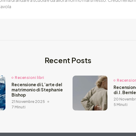
favola
Recent Posts
Recensioni libri
Recensioni
Recensione di L’arte del
Recension
matrimonio di Stephanie
di J. Bernl
Bishop
20 Novembr
21 Novembre 2025
5 Minuti
7 Minuti