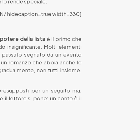
n lo rende speciale.
N/ hidecaption=true width=330]
l potere della lista
è il primo che
do insignificante. Molti elementi
un passato segnato da un evento
 da un romanzo che abbia anche le
 gradualmente, non tutti insieme.
presupposti per un seguito ma,
l lettore si pone: un conto è il