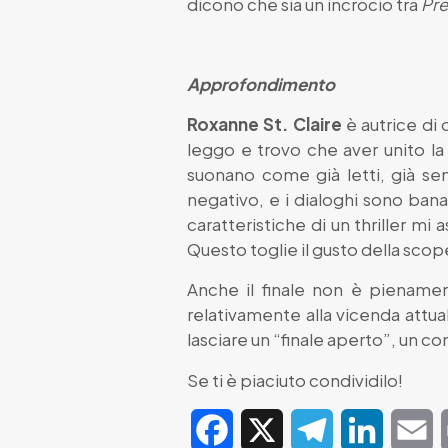
dicono che sia un incrocio tra
Pre
Approfondimento
Roxanne St. Claire
è autrice di 
leggo e trovo che aver unito la 
suonano come già letti, già se
negativo, e i dialoghi sono bana
caratteristiche di un thriller m
Questo toglie il gusto della scop
Anche il finale non è piename
relativamente alla vicenda attu
lasciare un “finale aperto”, un 
Se ti è piaciuto condividilo!
Facebook
X
Telegram
LinkedIn
E