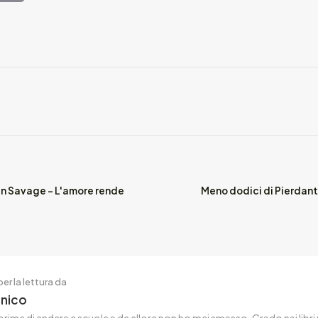
n Savage – L'amore rende
Meno dodici di Pierdant
er la lettura da
enico
rima di andare a scuola e da allora non ho mai smesso. Credo nei libri