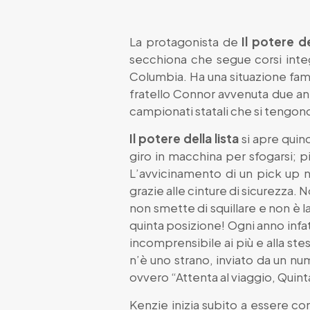
La protagonista de
Il potere de
secchiona che segue corsi integra
Columbia. Ha una situazione fami
fratello Connor avvenuta due ann
campionati statali che si tengono
Il potere della lista
si apre quind
giro in macchina per sfogarsi; 
L’avvicinamento di un pick up ne
grazie alle cinture di sicurezza. 
non smette di squillare e non è 
quinta posizione! Ogni anno infatt
incomprensibile ai più e alla st
n’è uno strano, inviato da un num
ovvero “Attenta al viaggio, Quint
Kenzie inizia subito a essere con