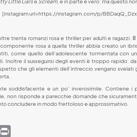
tty Little Liars
e
Scream
, e in parte è vero: ma questo no
[instagram url=https://instagram.com/p/BBDaqQ_Dzx
oltre trenta romanzi rosa e thriller per adulti e ragazzi.
I
componente rosa a quella thriller abbia creato un ibri
ntiti, come quello dell’adolescente tormentata con 
li. Inoltre il susseguirsi degli eventi è troppo rapido:
i aspetto che gli elementi dell’intreccio vengano svelati
erta.
nte soddisfacente e un po’ inverosimile. Contiene i 
ale, non risponde a parecchie domande che sicuramente i
conto concludere in modo frettoloso e approssimativo.
mail
Print