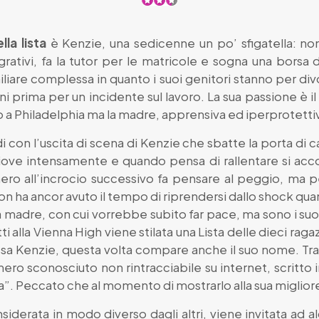
lla lista
è Kenzie, una sedicenne un po’ sfigatella: non
tivi, fa la tutor per le matricole e sogna una borsa di 
liare complessa in quanto i suoi genitori stanno per divo
i prima per un incidente sul lavoro. La sua passione è il
 a Philadelphia ma la madre, apprensiva ed iperprotettiva
i con l’uscita di scena di Kenzie che sbatte la porta di c
piove intensamente e quando pensa di rallentare si acc
ro all’incrocio successivo fa pensare al peggio, ma per
Non ha ancor avuto il tempo di riprendersi dallo shock qua
la madre, con cui vorrebbe subito far pace, ma sono i suo
i alla Vienna High viene stilata una Lista delle dieci ragaz
essa Kenzie, questa volta compare anche il suo nome. Tra 
ero sconosciuto non rintracciabile su internet, scritto i
a”. Peccato che al momento di mostrarlo alla sua migliore
siderata in modo diverso dagli altri, viene invitata ad a