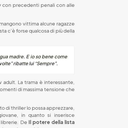
oy con precedenti penali con alle
i rimangono vittima alcune ragazze
sta c’è forse qualcosa di più della
lingua madre. E io so bene come
volte” ribatte lui “Sempre”.
w adult. La trama è interessante,
momenti di massima tensione che
o di thriller lo possa apprezzare,
iovane, in quanto si inserisce
 librerie. De
Il potere della lista