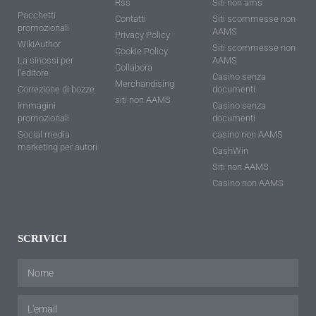
Rss
Siti non ams
Pacchetti
Contatti
Siti scommesse non
promozionali
AAMS
Privacy Policy
WikiAuthor
Siti scommesse non
Cookie Policy
La sinossi per
AAMS
Collabora
l'editore
Casino senza
Merchandising
Correzione di bozze
documenti
siti non AAMS
Immagini
Casino senza
promozionali
documenti
Social media
casino non AAMS
marketing per autori
CashWin
Siti non AAMS
Casino non AAMS
SCRIVICI