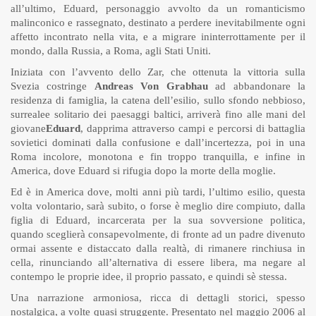
all’ultimo, Eduard, personaggio avvolto da un romanticismo
malinconico e rassegnato, destinato a perdere inevitabilmente ogni
affetto incontrato nella vita, e a migrare ininterrottamente per il
mondo, dalla Russia, a Roma, agli Stati Uniti.
Iniziata con l’avvento dello Zar, che ottenuta la vittoria sulla
Svezia costringe
Andreas Von Grabhau
ad abbandonare la
residenza di famiglia, la catena dell’esilio, sullo sfondo nebbioso,
surrealee solitario dei paesaggi baltici, arriverà fino alle mani del
giovane
Eduard
, dapprima attraverso campi e percorsi di battaglia
sovietici dominati dalla confusione e dall’incertezza, poi in una
Roma incolore, monotona e fin troppo tranquilla, e infine in
America, dove Eduard si rifugia dopo la morte della moglie.
Ed è in America dove, molti anni più tardi, l’ultimo esilio, questa
volta volontario, sarà subito, o forse è meglio dire compiuto, dalla
figlia di Eduard, incarcerata per la sua sovversione politica,
quando sceglierà consapevolmente, di fronte ad un padre divenuto
ormai assente e distaccato dalla realtà, di rimanere rinchiusa in
cella, rinunciando all’alternativa di essere libera, ma negare al
contempo le proprie idee, il proprio passato, e quindi sè stessa.
Una narrazione armoniosa, ricca di dettagli storici, spesso
nostalgica, a volte quasi struggente. Presentato nel maggio 2006 al