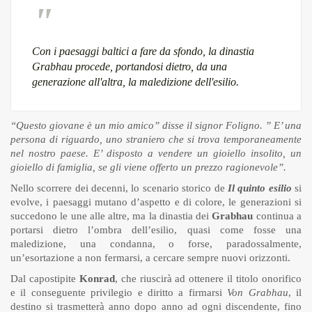
Con i paesaggi baltici a fare da sfondo, la dinastia
Grabhau procede, portandosi dietro, da una
generazione all'altra, la maledizione dell'esilio.
“Questo giovane è un mio amico” disse il signor Foligno. ” E’ una
persona di riguardo, uno straniero che si trova temporaneamente
nel nostro paese. E’ disposto a vendere un gioiello insolito, un
gioiello di famiglia, se gli viene offerto un prezzo ragionevole”.
Nello scorrere dei decenni, lo scenario storico de
Il quinto esilio
si
evolve, i paesaggi mutano d’aspetto e di colore, le generazioni si
succedono le une alle altre, ma la dinastia dei
Grabhau
continua a
portarsi dietro l’ombra dell’esilio, quasi come fosse una
maledizione, una condanna, o forse, paradossalmente,
un’esortazione a non fermarsi, a cercare sempre nuovi orizzonti.
Dal capostipite
Konrad
, che riuscirà ad ottenere il titolo onorifico
e il conseguente privilegio e diritto a firmarsi
Von Grabhau
, il
destino si trasmetterà anno dopo anno ad ogni discendente, fino