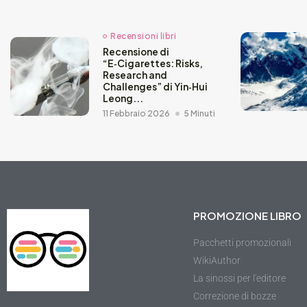
Recensioni libri
Recensione di
“E‑Cigarettes: Risks,
Research and
Challenges” di Yin‑Hui
Leong...
11 Febbraio 2026
5 Minuti
PROMOZIONE LIBRO
Pacchetti promozionali
WikiAuthor
La sinossi per l'editore
Correzione di bozze