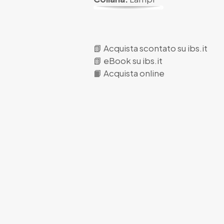
📗
Acquista scontato su ibs.it
📗
eBook su ibs.it
📙
Acquista online