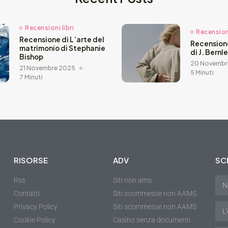
Recensioni libri
Recensioni
Recensione di L’arte del
Recension
matrimonio di Stephanie
di J. Bernl
Bishop
20 Novembr
21 Novembre 2025
5 Minuti
7 Minuti
RISORSE
ADV
SCR
Rss
Siti non ams
Contatti
Siti scommesse non AAMS
Privacy Policy
Siti scommesse non AAMS
Cookie Policy
Casino senza documenti