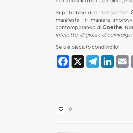
ne ha cosciuti ben quindici –, e h
Si potrebbe dire dunque che
manifesta, in maniera improvv
contemporaneo di
Goethe
. Ne
intelletto, di gioia e di coinvolgen
Se ti è piaciuto condividilo!
Facebook
X
Telegram
LinkedIn
E
0