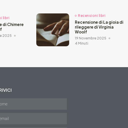
Recensioni libri
 libri
Recensione di La gioia di
e di Chimere
rileggere di Virginia
ef
Woolf
e 2025
19 Novembre 2025
4 Minuti
IVICI