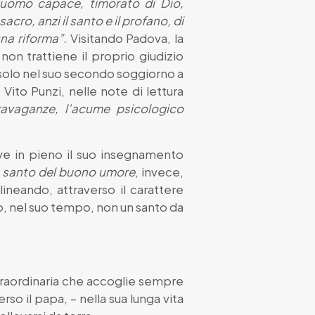
uomo capace, timorato di Dio,
sacro, anzi il santo e il profano, di
una riforma”.
Visitando Padova, la
non trattiene il proprio giudizio
 È solo nel suo secondo soggiorno a
 Vito Punzi, nelle note di lettura
stravaganze, l’acume psicologico
ive in pieno il suo insegnamento
 il santo del buono umore
, invece,
lineando, attraverso il carattere
o, nel suo tempo, non un santo da
straordinaria che accoglie sempre
rso il papa, – nella sua lunga vita