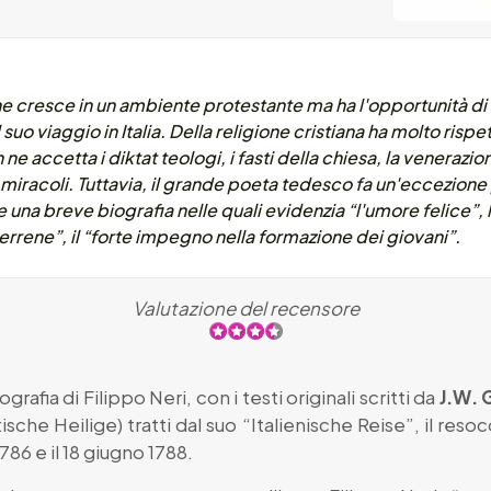
cresce in un ambiente protestante ma ha l'opportunità di 
suo viaggio in Italia. Della religione cristiana ha molto rispe
e accetta i diktat teologi, i fasti della chiesa, la venerazion
miracoli. Tuttavia, il grande poeta tedesco fa un'eccezione p
una breve biografia nelle quali evidenzia “l'umore felice”, la 
errene”, il “forte impegno nella formazione dei giovani”.
Valutazione del recensore
rafia di Filippo Neri, con i testi originali scritti da
J.W.
ische Heilige) tratti dal suo “Italienische Reise”, il res
1786 e il 18 giugno 1788.