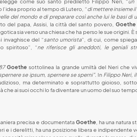
 elegge come suo santo prediletto Filippo Neri, “
un 
 l’idea proprio al tempo di Lutero, “
di mettere insieme il 
uelle del mondo e di preparare così anche lui le basi di 
to del papa, Assisi, la città del santo povero,
Goethe
a gotica sia verso una chiesa che ha perso le sue origini.
i invaghisce del “
santo umorista
”, di cui, come spiega
to spiritoso”, “
ne riferisce gli aneddoti, le geniali 
87
Goethe
sottolinea la grande umiltà del Neri che v
ernere se ipsum, spernere se sperni”.
In
Filippo Neri,
iudizioso, ma determinato e soprattutto gioioso, sotto
tà che ai suoi occhi lo fa diventare un uomo del suo temp
 maniera precisa e documentata
Goethe
, ha una natura 
veri e i derelitti, ha una posizione libera e indipendente ve