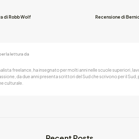
ra di Robb Wolf
Recensione di Bernice
er la lettura da
nalista freelance, ha insegnato per molti anni nelle scuole superiori, l
 passione, da due anni presenta scrittori del Sud che scrivono per il Sud
e culturale.
Recent Posts