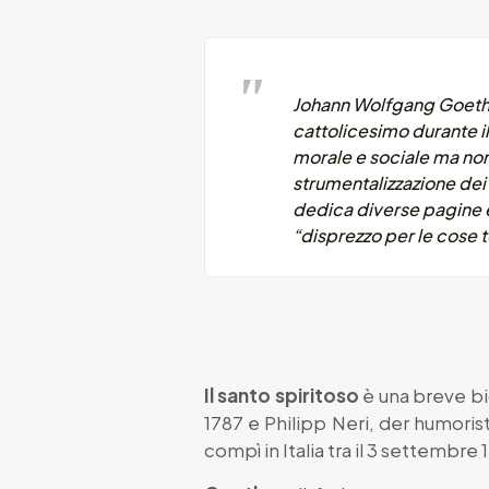
Johann Wolfgang Goethe 
cattolicesimo durante il 
morale e sociale ma non n
strumentalizzazione dei 
dedica diverse pagine e 
“disprezzo per le cose t
Il santo spiritoso
è una breve biog
1787 e Philipp Neri, der humorist
compì in Italia tra il 3 settembre 