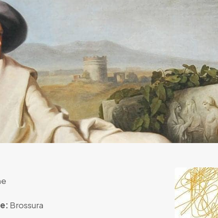
he
e:
Brossura