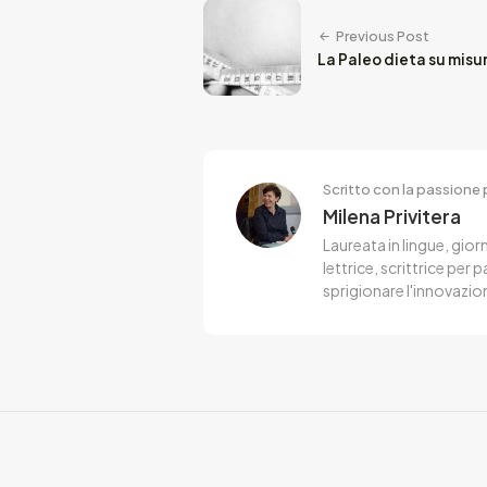
Previous Post
La Paleo dieta su misu
Scritto con la passione p
Milena Privitera
Laureata in lingue, gior
lettrice, scrittrice per
sprigionare l'innovazion