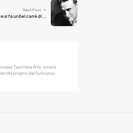
Next Post
 si fa un bel carré di...
avora per Taormina Arte, vorace
, perché proprio dal Sud si può