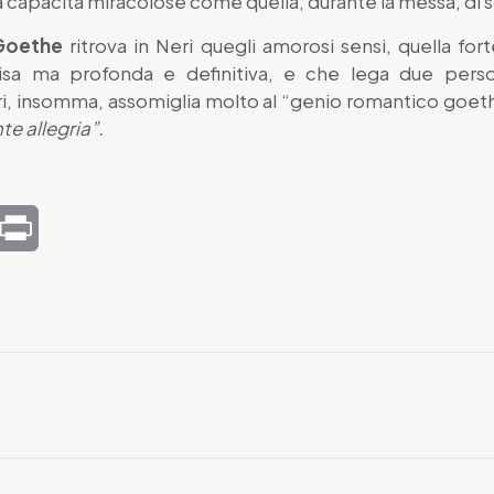
a capacità miracolose come quella, durante la messa, di so
Goethe
ritrova in Neri quegli amorosi sensi, quella fo
isa ma profonda e definitiva, e che lega due pers
ri, insomma, assomiglia molto al “genio romantico goet
te allegria”.
mail
Print