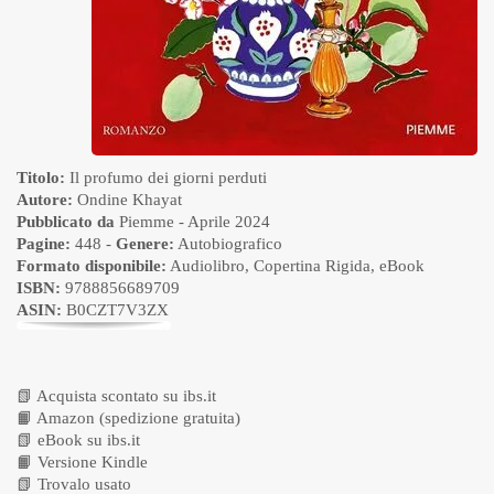
Titolo:
Il profumo dei giorni perduti
Autore:
Ondine Khayat
Pubblicato da
Piemme
- Aprile 2024
Pagine:
448 -
Genere:
Autobiografico
Formato disponibile:
Audiolibro
,
Copertina Rigida
,
eBook
ISBN:
9788856689709
ASIN:
B0CZT7V3ZX
📗
Acquista scontato su ibs.it
📙
Amazon (spedizione gratuita)
📗
eBook su ibs.it
📙
Versione Kindle
📗
Trovalo usato