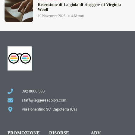
Recensione di La gioia di rileggere di Virginia
Woolf
19 Novembre 2025
4 Minuti
392 8000 500
staff@leggereacolori.com
Via Ponentino 3C, Capoterra (Ca)
PROMOZIONE
RISORSE
ADV