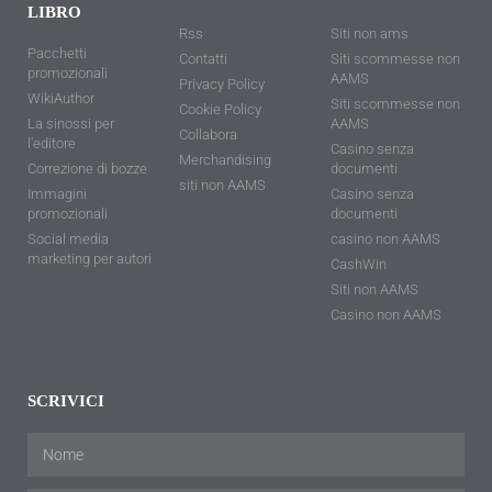
LIBRO
Rss
Siti non ams
Pacchetti
Contatti
Siti scommesse non
promozionali
AAMS
Privacy Policy
WikiAuthor
Siti scommesse non
Cookie Policy
La sinossi per
AAMS
Collabora
l'editore
Casino senza
Merchandising
Correzione di bozze
documenti
siti non AAMS
Immagini
Casino senza
promozionali
documenti
Social media
casino non AAMS
marketing per autori
CashWin
Siti non AAMS
Casino non AAMS
SCRIVICI