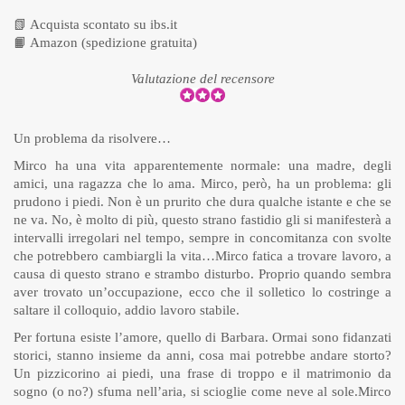
📗
Acquista scontato su ibs.it
📙
Amazon (spedizione gratuita)
Valutazione del recensore
Un problema da risolvere…
Mirco ha una vita apparentemente normale: una madre, degli
amici, una ragazza che lo ama. Mirco, però, ha un problema: gli
prudono i piedi. Non è un prurito che dura qualche istante e che se
ne va. No, è molto di più, questo strano fastidio gli si manifesterà a
intervalli irregolari nel tempo, sempre in concomitanza con svolte
che potrebbero cambiargli la vita…Mirco fatica a trovare lavoro, a
causa di questo strano e strambo disturbo. Proprio quando sembra
aver trovato un’occupazione, ecco che il solletico lo costringe a
saltare il colloquio, addio lavoro stabile.
Per fortuna esiste l’amore, quello di Barbara. Ormai sono fidanzati
storici, stanno insieme da anni, cosa mai potrebbe andare storto?
Un pizzicorino ai piedi, una frase di troppo e il matrimonio da
sogno (o no?) sfuma nell’aria, si scioglie come neve al sole.Mirco