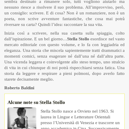
sembra destinato a rimanere solo, tutti vogliono aiutarlo ma
nessuno riesce a risolvere il suo problema. All’improvviso, però,
un consiglio: scrivere. E di cosa? Non è un romanziere, non è un
poeta, non scrive avventure fantastiche, che cosa mai potrà
riversare su carta? Quindi l’idea: raccontare la sua vita.
Inizia così a scrivere, nella sua casetta sulla spiaggia, colto
dall’ispirazione. E un bel giorno…
Stella Stollo
esordisce nel vasto
mercato editoriale con questo volume, e lo fa con leggiadria ed
eleganza. Una storia che miscela sapientemente tratti drammatici a
momenti comici, senza esagerare né dall’una né dall’altra parte.
Una vicenda leggera e coinvolgente allo steso tempo, uno stralcio
di vita in cui chiunque di noi potrà rispecchiarsi senza fatica. Una
storia da leggere e respirare a pieni polmoni, dopo averlo fatto
starete decisamente meglio.
Roberto Baldini
Alcune note su Stella Stollo
Stella Stollo nasce a Orvieto nel 1963. Si
laurea in Lingue e Letterature Orientali
presso l’Università di Venezia e trascorre un
anno accademico in Cina. Successivamente