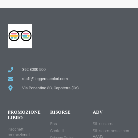
392 8000 500
staff@leggereacolori.com
Via Ponentino 3C, Capoterra (Ca)
PROMOZIONE
RISORSE
ADV
LIBRO
Rss
Siti non ams
Pacchetti
Contatti
Siti scommesse non
promozionali
AAMS
Privacy Policy