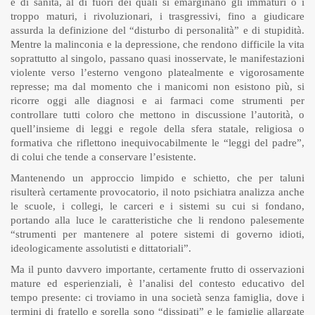
e di sanità, al di fuori dei quali si emarginano gli immaturi o i
troppo maturi, i rivoluzionari, i trasgressivi, fino a giudicare
assurda la definizione del “disturbo di personalità” e di stupidità.
Mentre la malinconia e la depressione, che rendono difficile la vita
soprattutto al singolo, passano quasi inosservate, le manifestazioni
violente verso l’esterno vengono platealmente e vigorosamente
represse; ma dal momento che i manicomi non esistono più, si
ricorre oggi alle diagnosi e ai farmaci come strumenti per
controllare tutti coloro che mettono in discussione l’autorità, o
quell’insieme di leggi e regole della sfera statale, religiosa o
formativa che riflettono inequivocabilmente le “leggi del padre”,
di colui che tende a conservare l’esistente.
Mantenendo un approccio limpido e schietto, che per taluni
risulterà certamente provocatorio, il noto psichiatra analizza anche
le scuole, i collegi, le carceri e i sistemi su cui si fondano,
portando alla luce le caratteristiche che li rendono palesemente
“strumenti per mantenere al potere sistemi di governo idioti,
ideologicamente assolutisti e dittatoriali”.
Ma il punto davvero importante, certamente frutto di osservazioni
mature ed esperienziali, è l’analisi del contesto educativo del
tempo presente: ci troviamo in una società senza famiglia, dove i
termini di fratello e sorella sono “dissipati” e le famiglie allargate