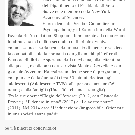
del Dipartimento di Psichiatria di Verona –
Soave ed è membro della New York
Academy of Sciences.
È presidente del Section Committee on
Psychopathology of Expression della World
Psychiatric Association. Si oppone fermamente alla concezione
lombrosiana del delitto secondo cui il crimine veniva
commesso necessariamente da un malato di mente, e sostiene
la compatibilità della normalità con gli omicidi più efferati.
È autore di libri che spaziano dalla medicina, alla letteratura
alla poesia, e collabora con la rivista Mente e Cervello e con il
giornale Avvenire. Ha realizzato alcune serie di programmi,
con puntate della durata di circa 30 minuti, dedicati agli
adolescenti (Adolescente TVB), alle persone anziane (W i
nonni) e alla famiglia (Una sfida chiamata famiglia).
Tra le sue opere: “Elogio dell’errore” (2012, con Giancarlo
Provasi), “Il denaro in testa” (2012) e “Le nostre paure”
(2011). Nel 2014 esce “L’educazione (im)possibile. Orientarsi
in una società senza padri”.
Se ti è piaciuto condividilo!