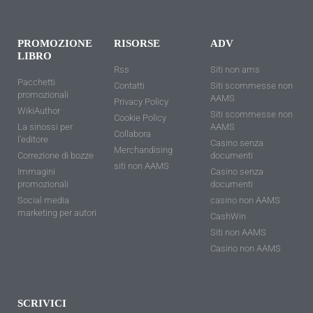
PROMOZIONE
RISORSE
ADV
LIBRO
Rss
Siti non ams
Pacchetti
Contatti
Siti scommesse non
promozionali
AAMS
Privacy Policy
WikiAuthor
Siti scommesse non
Cookie Policy
La sinossi per
AAMS
Collabora
l'editore
Casino senza
Merchandising
Correzione di bozze
documenti
siti non AAMS
Immagini
Casino senza
promozionali
documenti
Social media
casino non AAMS
marketing per autori
CashWin
Siti non AAMS
Casino non AAMS
SCRIVICI