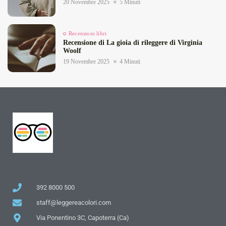
20 Novembre 2025
5 Minuti
Recensioni libri
Recensione di La gioia di rileggere di Virginia
Woolf
19 Novembre 2025
4 Minuti
392 8000 500
staff@leggereacolori.com
Via Ponentino 3C, Capoterra (Ca)