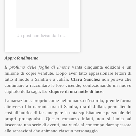
Un post condiviso da Leggere a Colori (@leggereacolori)
in d
Approfondimento
Il profumo delle foglie di limone
vanta cinquanta edizioni e un
milione di copie vendute. Dopo aver fatto appassionare lettori di
tutto il modo a Sandra e a Julián,
Clara Sánchez
non poteva che
continuare a raccontare le loro vicende, confezionando un nuovo
capitolo della saga:
Lo stupore di una notte di luce
.
La narrazione, proprio come nel romanzo d’esordio, prende forma
attraverso l’io narrante ora di Sandra, ora di Julián, permettendo
così all’autrice di far emergere la nota squisitamente personale dei
propri protagonisti. Questo romanzo infatti, non si limita ad
inscenare una serie di eventi, ma vuole al contempo dare spessore
alle sensazioni che animano ciascun personaggio.