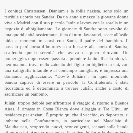
I coniugi Christensen, Dianium e la follia nazista, sono solo un
terribile ricordo per Sandra. Da un anno e mezzo la giovane donna
vive a Madrid con il suo piccolo Janìn e lavora con la sorella in un
negozio di abbigliamento. Le giornate di Sandra sono avvolte da
una quotidianità rassicurante, fatta di turni lavorativi, soste all’asilo
nido e momenti trascorsi con Santi, il padre del bambino. Il
passato però torna d’improvviso a bussare alla porta di Sandra,
scalfendo quella serenità che aveva da poco ritrovato. Un
pomeriggio, dopo essere passata a prendere Janìn all’asilo nido, la
neo mamma trova nello zainetto del figlio un biglietto in cui, con
una calligrafia infantile e al contempo famigliare, è impressa una
domanda agghiacciante: “Dov’è Julián?”. In quel momento
Sandra capisce di essere in pericolo: la Confraternita è stata
ricostituita ed è determinata a trovare Julián, anche a costo di
sacrificare un bambino.
Julián, troppo debole per affrontare il viaggio di ritorno a Buenos
Aires, è rimasto in Costa Blanca dove alloggia ai Tre Ulivi, un
residence per anziani. È proprio qui che il vecchio, ex deportato, si
imbatte nella Confraternita, in particolare nel Macellaio di
Mauthausen, scoprendo nuovi, sconvolgenti, scenari sulla banda
di ex nazisti. Ancora una volta, lo stoico Julián e la determinata