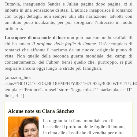
Tuttavia, inseguendo Sandra e Julián pagina dopo pagina, ci si
imbatte in una sensazione di stasi. L’autrice insaporisce il romanzo
con troppi dettagli, non sempre utili alla narrazione, talvolta con
un ritmo poco incalzante, per poi sbrogliare l’intreccio in modo
ordinario.
Lo stupore di una notte di luce
non può mancare nello scaffale di
chi ha amato
Il profumo delle foglie di limone
. Un’accoppiata di
romanzi che affronta il nazismo da un nuovo, originale punto di
vista. Non quello della seconda guerra mondiale, dei campi di
concentramento, del Fuhrer, bensì quello che, purtroppo, si può
respirare ancora oggi lungo le strade più famigliari.
[amazon_link
asins=’B01G41CZD8,B018EMPHJY,8811670934,B00GWFYTTU,B
template=’ProductCarousel’ store=’leggacolo-21′ marketplace=’IT’
link_id=”]
Alcune note su Clara Sánchez
ha raggiunto la fama mondiale con il
bestseller Il profumo delle foglie di limone,
in cima alle classifiche di vendita per oltre