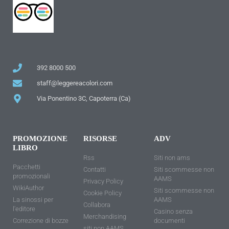
392 8000 500
staff@leggereacolori.com
Via Ponentino 3C, Capoterra (Ca)
PROMOZIONE
RISORSE
ADV
LIBRO
Rss
Siti non ams
Pacchetti
Contatti
Siti scommesse non
promozionali
AAMS
Privacy Policy
WikiAuthor
Siti scommesse non
Cookie Policy
La sinossi per
AAMS
Collabora
l'editore
Casino senza
Merchandising
Correzione di bozze
documenti
siti non AAMS