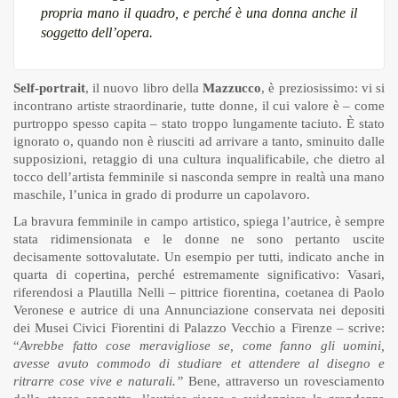
propria mano il quadro, e perché è una donna anche il
soggetto dell’opera.
Self-portrait
, il nuovo libro della
Mazzucco
, è preziosissimo: vi si
incontrano artiste straordinarie, tutte donne, il cui valore è – come
purtroppo spesso capita – stato troppo lungamente taciuto. È stato
ignorato o, quando non è riusciti ad arrivare a tanto, sminuito dalle
supposizioni, retaggio di una cultura inqualificabile, che dietro al
tocco dell’artista femminile si nasconda sempre in realtà una mano
maschile, l’unica in grado di produrre un capolavoro.
La bravura femminile in campo artistico, spiega l’autrice, è sempre
stata ridimensionata e le donne ne sono pertanto uscite
decisamente sottovalutate. Un esempio per tutti, indicato anche in
quarta di copertina, perché estremamente significativo: Vasari,
riferendosi a Plautilla Nelli – pittrice fiorentina, coetanea di Paolo
Veronese e autrice di una Annunciazione conservata nei depositi
dei Musei Civici Fiorentini di Palazzo Vecchio a Firenze – scrive:
“
Avrebbe fatto cose meravigliose se, come fanno gli uomini,
avesse avuto commodo di studiare et attendere al disegno e
ritrarre cose vive e naturali.”
Bene, attraverso un rovesciamento