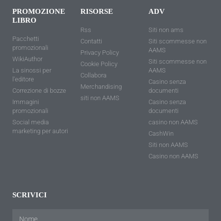
PROMOZIONE
RISORSE
ADV
LIBRO
Rss
Siti non ams
Pacchetti
Contatti
Siti scommesse non
promozionali
AAMS
Privacy Policy
WikiAuthor
Siti scommesse non
Cookie Policy
La sinossi per
AAMS
Collabora
l'editore
Casino senza
Merchandising
Correzione di bozze
documenti
siti non AAMS
Immagini
Casino senza
promozionali
documenti
Social media
casino non AAMS
marketing per autori
CashWin
Siti non AAMS
Casino non AAMS
SCRIVICI