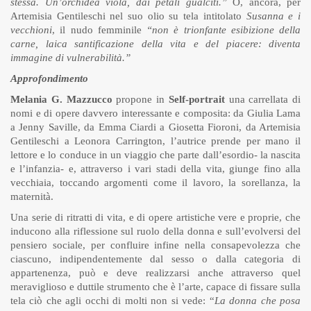
stessa. Un’orchidea viola, dai petali gualciti.”
O, ancora, per
Artemisia Gentileschi nel suo olio su tela intitolato
Susanna e i
vecchioni
, il nudo femminile
“non è trionfante esibizione della
carne, laica santificazione della vita e del piacere: diventa
immagine di vulnerabilità.”
Approfondimento
Melania G. Mazzucco
propone in
Self-portrait
una carrellata di
nomi e di opere davvero interessante e composita: da Giulia Lama
a Jenny Saville, da Emma Ciardi a Giosetta Fioroni, da Artemisia
Gentileschi a Leonora Carrington, l’autrice prende per mano il
lettore e lo conduce in un viaggio che parte dall’esordio- la nascita
e l’infanzia- e, attraverso i vari stadi della vita, giunge fino alla
vecchiaia, toccando argomenti come il lavoro, la sorellanza, la
maternità.
Una serie di ritratti di vita, e di opere artistiche vere e proprie, che
inducono alla riflessione sul ruolo della donna e sull’evolversi del
pensiero sociale, per confluire infine nella consapevolezza che
ciascuno, indipendentemente dal sesso o dalla categoria di
appartenenza, può e deve realizzarsi anche attraverso quel
meraviglioso e duttile strumento che è l’arte, capace di fissare sulla
tela ciò che agli occhi di molti non si vede: “
La donna che posa