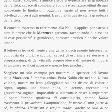
dello stesso concetto, l’autrice riesce a evidenziare la grandezza
dell’artista, capace di combinare i colori e realizzare ottimi disegni
nonostante le limitazioni oggettive legate al non avere tutti i
privilegi concessi agli uomini. E proprio in questo sta la grandezza
dell’artista.
Il concetto espresso in riferimento alla Nelli si applica per esteso a
tutte le artiste che la
Mazzucco
presenta, raccontando di ciascuna
di esse peculiarità e grandezze, spessore artistico e anche valore
umano.
Il lettore si trova di fronte a una galleria decisamente interessante,
composta da pittrici e scultrici capaci di esprimere sé stesse e la
propria natura, di dar vita alle proprie idee e di tentare di imporsi
in un universo il cui accesso è spesso loro precluso.
Scegliere un solo esempio per mostrare lo spessore del lavoro
della
Mazzucco
è impresa ardua. Frida Kahlo che nel suo
Il letto
volante
, mostra un letto galleggiante su una distesa di colore e
sopra, supina, una donna nuda, in lacrime, racconta una
gravidanza sognata, impossibile o interrotta e riesce a imprimere
all’opera “
anche qualcosa di consolatorio, perché Kahlo
trasforma la privazione, l’amputazione, la morte di una parte di
sé, in pittura. Un’artista è sempre madre- anche se solo di se