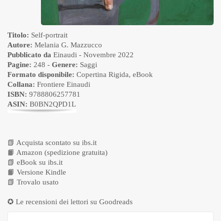
Titolo:
Self-portrait
Autore:
Melania G. Mazzucco
Pubblicato da
Einaudi
- Novembre 2022
Pagine:
248 -
Genere:
Saggi
Formato disponibile:
Copertina Rigida
,
eBook
Collana:
Frontiere Einaudi
ISBN:
9788806257781
ASIN:
B0BN2QPD1L
📗
Acquista scontato su ibs.it
📙
Amazon (spedizione gratuita)
📗
eBook su ibs.it
📙
Versione Kindle
📗
Trovalo usato
✪ Le recensioni dei lettori su
Goodreads