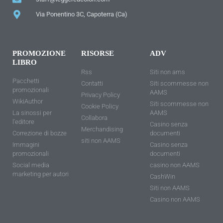
Via Ponentino 3C, Capoterra (Ca)
PROMOZIONE
RISORSE
ADV
LIBRO
Rss
Siti non ams
Pacchetti
Contatti
Siti scommesse non
promozionali
AAMS
Privacy Policy
WikiAuthor
Siti scommesse non
Cookie Policy
La sinossi per
AAMS
Collabora
l'editore
Casino senza
Merchandising
Correzione di bozze
documenti
siti non AAMS
Immagini
Casino senza
promozionali
documenti
Social media
casino non AAMS
marketing per autori
CashWin
Siti non AAMS
Casino non AAMS