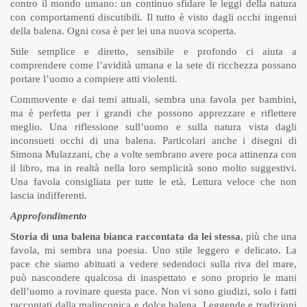
contro il mondo umano: un continuo sfidare le leggi della natura
con comportamenti discutibili. Il tutto è visto dagli occhi ingenui
della balena. Ogni cosa è per lei una nuova scoperta.
Stile semplice e diretto, sensibile e profondo ci aiuta a
comprendere come l’avidità umana e la sete di ricchezza possano
portare l’uomo a compiere atti violenti.
Commovente e dai temi attuali, sembra una favola per bambini,
ma è perfetta per i grandi che possono apprezzare e riflettere
meglio. Una riflessione sull’uomo e sulla natura vista dagli
inconsueti occhi di una balena. Particolari anche i disegni di
Simona Mulazzani, che a volte sembrano avere poca attinenza con
il libro, ma in realtà nella loro semplicità sono molto suggestivi.
Una favola consigliata per tutte le età. Lettura veloce che non
lascia indifferenti.
Approfondimento
Storia di una balena bianca raccontata da lei stessa
, più che una
favola, mi sembra una poesia. Uno stile leggero e delicato. La
pace che siamo abituati a vedere sedendoci sulla riva del mare,
può nascondere qualcosa di inaspettato e sono proprio le mani
dell’uomo a rovinare questa pace. Non vi sono giudizi, solo i fatti
raccontati dalla malinconica e dolce balena. Leggende e tradizioni