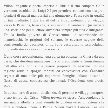
Villon, brigante e poeta, esperto di libri e il suo compare Colin
verranno assoldati da Luigi XI per prendere contatti con i segreti
fornitori di questi manoscritti che giungono a Faust solo in qualità
di intermediario. I due inviati del re intraprenderanno un viaggio
verso la Palestina, terra che, a suo modo, li cambierà. Qui inizierà
una storia che per il lettore diventerà sempre più fitta e intrigante.
Tra la brulla polvere di Gerusalemme, le scorribande dei
mamelucchi, le prigioni del sultano, le caverne segrete della
confraternita dei cacciatori di libri che custodiscono testi originali
di grandissimo valore storico e sacro.
È una corsa appassionante, una corsa tra potenze, la Chiesa da una
parte, che desidera mantenere il suo predominio e Gerusalemme
dall´altra che non vuole essere proprietà di nessuno. In una
regione arida e spoglia rabbini ed ecclesiastici con l´alleanza
segreta di una delle più importanti famiglie italiane dosano il
flusso di questa conoscenza che invade l´Occidente con precisi
scopi.
In questa terra di asceti, di silenzio, di percorsi e villaggi intrapresi
a suo tempo dal Cristo, Villon troverà se stesso. Assecondando la
sua natura ribelle la confraternita lo guiderà verso un´azione che
mira a rendere libera la Parola. Villon troverà l´amore. Per una