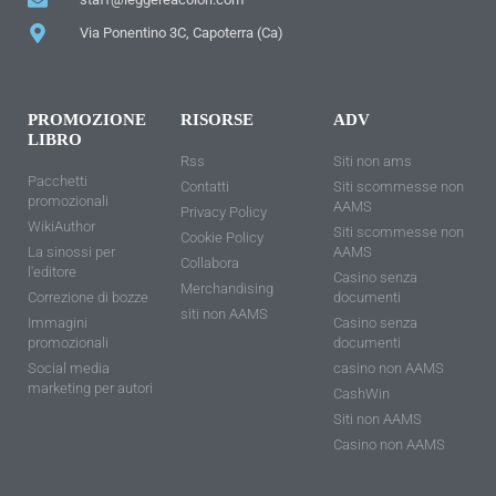
Via Ponentino 3C, Capoterra (Ca)
PROMOZIONE
RISORSE
ADV
LIBRO
Rss
Siti non ams
Pacchetti
Contatti
Siti scommesse non
promozionali
AAMS
Privacy Policy
WikiAuthor
Siti scommesse non
Cookie Policy
La sinossi per
AAMS
Collabora
l'editore
Casino senza
Merchandising
Correzione di bozze
documenti
siti non AAMS
Immagini
Casino senza
promozionali
documenti
Social media
casino non AAMS
marketing per autori
CashWin
Siti non AAMS
Casino non AAMS