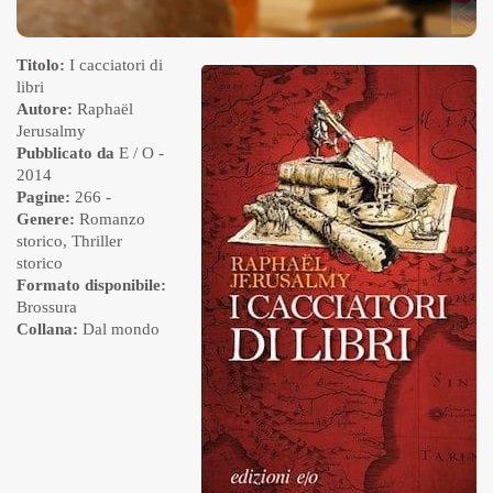
Titolo:
I cacciatori di
libri
Autore:
Raphaël
Jerusalmy
Pubblicato da
E / O
-
2014
Pagine:
266 -
Genere:
Romanzo
storico
,
Thriller
storico
Formato disponibile:
Brossura
Collana:
Dal mondo