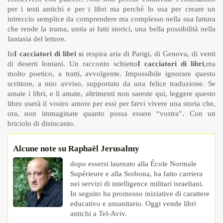
per i testi antichi e per i libri ma perché lo usa per creare un
intreccio semplice da comprendere ma complesso nella sua fattura
che rende la trama, unita ai fatti storici, una bella possibilità nella
fantasia del lettore.
In
I cacciatori di libri s
i respira aria di Parigi, di Genova, di venti
di deserti lontani. Un racconto schietto
I cacciatori di libri
,
ma
molto poetico, a tratti, avvolgente. Impossibile ignorare questo
scrittore, a mio avviso, supportato da una felice traduzione. Se
amate i libri, e li amate, altrimenti non sareste qui, leggere questo
libro userà il vostro amore per essi per farvi vivere una storia che,
ora, non immaginate quanto possa essere “vostra”. Con un
briciolo di disincanto.
Alcune note su Raphaël Jerusalmy
dopo essersi laureato alla École Normale
Supérieure e alla Sorbona, ha fatto carriera
nei servizi di intelligence militari israeliani.
In seguito ha promosso iniziative di carattere
educativo e umanitario. Oggi vende libri
antichi a Tel-Aviv.