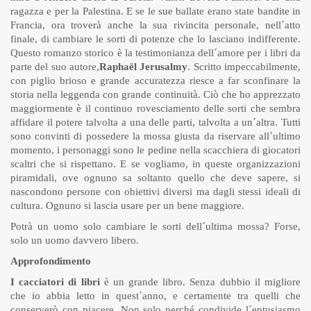
ragazza e per la Palestina. E se le sue ballate erano state bandite in
Francia, ora troverà anche la sua rivincita personale, nell´atto
finale, di cambiare le sorti di potenze che lo lasciano indifferente.
Questo romanzo storico è la testimonianza dell´amore per i libri da
parte del suo autore,
Raphaël Jerusalmy
. Scritto impeccabilmente,
con piglio brioso e grande accuratezza riesce a far sconfinare la
storia nella leggenda con grande continuità. Ciò che ho apprezzato
maggiormente è il continuo rovesciamento delle sorti che sembra
affidare il potere talvolta a una delle parti, talvolta a un´altra. Tutti
sono convinti di possedere la mossa giusta da riservare all´ultimo
momento, i personaggi sono le pedine nella scacchiera di giocatori
scaltri che si rispettano. E se vogliamo, in queste organizzazioni
piramidali, ove ognuno sa soltanto quello che deve sapere, si
nascondono persone con obiettivi diversi ma dagli stessi ideali di
cultura. Ognuno si lascia usare per un bene maggiore.
Potrà un uomo solo cambiare le sorti dell´ultima mossa? Forse,
solo un uomo davvero libero.
Approfondimento
I cacciatori di libri
è un grande libro. Senza dubbio il migliore
che io abbia letto in quest´anno, e certamente tra quelli che
conserverò con piacere. Non solo perché condivide l´entusiasmo