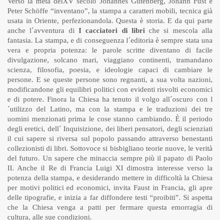
Verso la metà delXV secolo Johannes Gutenberg, Johann Fust e
Peter Schöffe “inventano”, la stampa a caratteri mobili, tecnica già
usata in Oriente, perfezionandola. Questa è storia. E da qui parte
anche l´avventura di
I cacciatori di libri
che si mescola alla
fantasia. La stampa, e di conseguenza l´editoria è sempre stata una
vera e propria potenza: le parole scritte diventano di facile
divulgazione, solcano mari, viaggiano continenti, tramandano
scienza, filosofia, poesia, e ideologie capaci di cambiare le
persone. E se queste persone sono regnanti, a sua volta nazioni,
modificandone gli equilibri politici con evidenti risvolti economici
e di potere. Finora la Chiesa ha tenuto il volgo all´oscuro con l
´utilizzo del Latino, ma con la stampa e le traduzioni dei tre
uomini menzionati prima le cose stanno cambiando. È il periodo
degli eretici, dell´ Inquisizione, dei liberi pensatori, degli scienziati
il cui sapere si riversa sul popolo passando attraverso benestanti
collezionisti di libri. Sottovoce si bisbigliano teorie nuove, le verità
del futuro. Un sapere che minaccia sempre più il papato di Paolo
II. Anche il Re di Francia Luigi XI dimostra interesse verso la
potenza della stampa, e desiderando mettere in difficoltà la Chiesa
per motivi politici ed economici, invita Faust in Francia, gli apre
delle tipografie, e inizia a far diffondere testi “proibiti”. Si aspetta
che la Chiesa venga a patti per fermare questa emorragia di
cultura, alle sue condizioni.