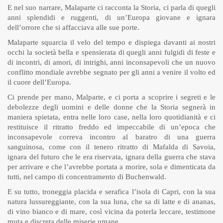
E nel suo narrare, Malaparte ci racconta la Storia, ci parla di quegli
anni splendidi e ruggenti, di un’Europa giovane e ignara
dell’orrore che si affacciava alle sue porte.
Malaparte squarcia il velo del tempo e dispiega davanti ai nostri
occhi la società bella e spensierata di quegli anni fulgidi di feste e
di incontri, di amori, di intrighi, anni inconsapevoli che un nuovo
conflitto mondiale avrebbe segnato per gli anni a venire il volto ed
il cuore dell’Europa.
Ci prende per mano, Malparte, e ci porta a scoprire i segreti e le
debolezze degli uomini e delle donne che la Storia segnerà in
maniera spietata, entra nelle loro case, nella loro quotidianità e ci
restituisce il ritratto freddo ed impeccabile di un’epoca che
inconsapevole correva incontro al baratro di una guerra
sanguinosa, come con il tenero ritratto di Mafalda di Savoia,
ignara del futuro che le era riservata, ignara della guerra che stava
per arrivare e che l’avrebbe portata a morire, sola e dimenticata da
tutti, nel campo di concentramento di Buchenwald.
E su tutto, troneggia placida e serafica l’isola di Capri, con la sua
natura lussureggiante, con la sua luna, che sa di latte e di ananas,
di vino bianco e di mare, così vicina da poterla leccare, testimone
muta e discreta delle miserie umane