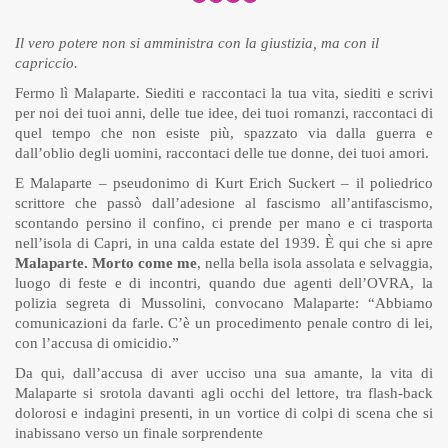
Il vero potere non si amministra con la giustizia, ma con il
capriccio.
Fermo lì Malaparte. Siediti e raccontaci la tua vita, siediti e scrivi
per noi dei tuoi anni, delle tue idee, dei tuoi romanzi, raccontaci di
quel tempo che non esiste più, spazzato via dalla guerra e
dall’oblio degli uomini, raccontaci delle tue donne, dei tuoi amori.
E Malaparte – pseudonimo di Kurt Erich Suckert – il poliedrico
scrittore che passò dall’adesione al fascismo all’antifascismo,
scontando persino il confino, ci prende per mano e ci trasporta
nell’isola di Capri, in una calda estate del 1939. È qui che si apre
Malaparte. Morto come me
, nella bella isola assolata e selvaggia,
luogo di feste e di incontri, quando due agenti dell’OVRA, la
polizia segreta di Mussolini, convocano Malaparte: “Abbiamo
comunicazioni da farle. C’è un procedimento penale contro di lei,
con l’accusa di omicidio.”
Da qui, dall’accusa di aver ucciso una sua amante, la vita di
Malaparte si srotola davanti agli occhi del lettore, tra flash-back
dolorosi e indagini presenti, in un vortice di colpi di scena che si
inabissano verso un finale sorprendente