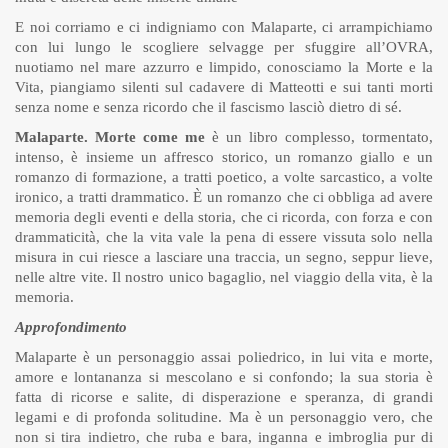
E noi corriamo e ci indigniamo con Malaparte, ci arrampichiamo
con lui lungo le scogliere selvagge per sfuggire all’OVRA,
nuotiamo nel mare azzurro e limpido, conosciamo la Morte e la
Vita, piangiamo silenti sul cadavere di Matteotti e sui tanti morti
senza nome e senza ricordo che il fascismo lasciò dietro di sé.
Malaparte. Morte come me
è un libro complesso, tormentato,
intenso, è insieme un affresco storico, un romanzo giallo e un
romanzo di formazione, a tratti poetico, a volte sarcastico, a volte
ironico, a tratti drammatico. È un romanzo che ci obbliga ad avere
memoria degli eventi e della storia, che ci ricorda, con forza e con
drammaticità, che la vita vale la pena di essere vissuta solo nella
misura in cui riesce a lasciare una traccia, un segno, seppur lieve,
nelle altre vite. Il nostro unico bagaglio, nel viaggio della vita, è la
memoria.
Approfondimento
Malaparte è un personaggio assai poliedrico, in lui vita e morte,
amore e lontananza si mescolano e si confondo; la sua storia è
fatta di ricorse e salite, di disperazione e speranza, di grandi
legami e di profonda solitudine. Ma è un personaggio vero, che
non si tira indietro, che ruba e bara, inganna e imbroglia pur di