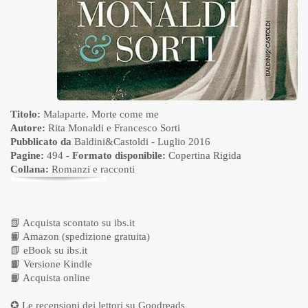
Titolo:
Malaparte. Morte come me
Autore:
Rita Monaldi e Francesco Sorti
Pubblicato da
Baldini&Castoldi
- Luglio 2016
Pagine:
494 -
Formato disponibile:
Copertina Rigida
Collana:
Romanzi e racconti
📗
Acquista scontato su ibs.it
📙
Amazon (spedizione gratuita)
📗
eBook su ibs.it
📙
Versione Kindle
📙
Acquista online
✪ Le recensioni dei lettori su
Goodreads