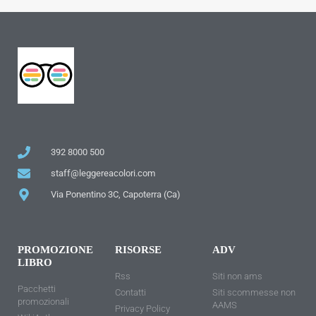
392 8000 500
staff@leggereacolori.com
Via Ponentino 3C, Capoterra (Ca)
PROMOZIONE
RISORSE
ADV
LIBRO
Rss
Siti non ams
Pacchetti
Contatti
Siti scommesse non
promozionali
AAMS
Privacy Policy