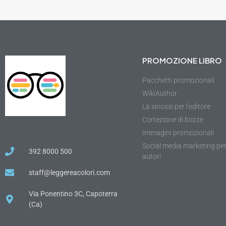
PROMOZIONE LIBRO
Pacchetti promozionali
WikiAuthor
La sinossi per l'editore
Correzione di bozze
Immagini promozionali
Social media marketing pe
392 8000 500
autori
staff@leggereacolori.com
Via Ponentino 3C, Capoterra
(Ca)