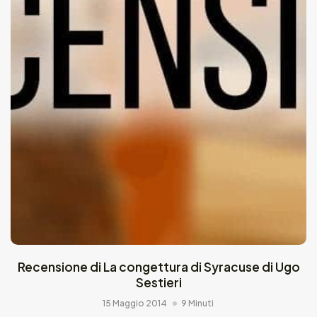
Recensione di La congettura di Syracuse di Ugo
Sestieri
15 Maggio 2014
9 Minuti