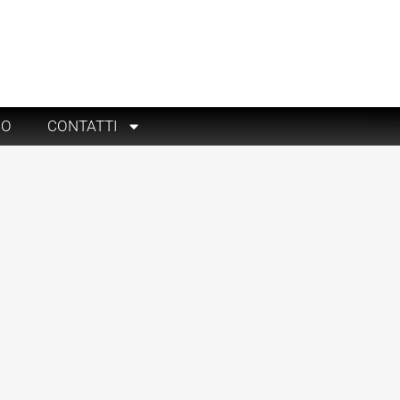
RO
CONTATTI