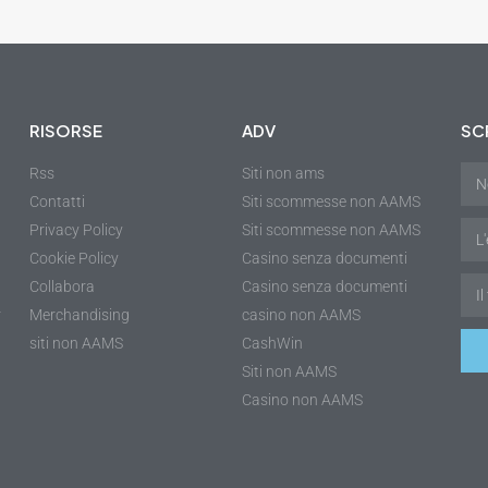
RISORSE
ADV
SCR
Rss
Siti non ams
Contatti
Siti scommesse non AAMS
Privacy Policy
Siti scommesse non AAMS
Cookie Policy
Casino senza documenti
Collabora
Casino senza documenti
r
Merchandising
casino non AAMS
siti non AAMS
CashWin
Siti non AAMS
Casino non AAMS