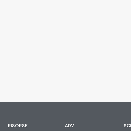
RISORSE
ADV
SCR