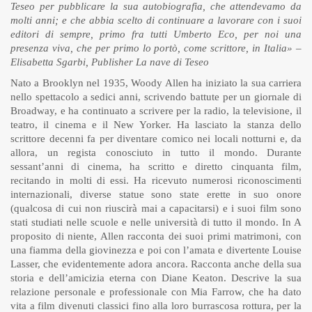
Teseo per pubblicare la sua autobiografia, che attendevamo da
molti anni; e che abbia scelto di continuare a lavorare con i suoi
editori di sempre, primo fra tutti Umberto Eco, per noi una
presenza viva, che per primo lo portò, come scrittore, in Italia» –
Elisabetta Sgarbi, Publisher La nave di Teseo
Nato a Brooklyn nel 1935, Woody Allen ha iniziato la sua carriera
nello spettacolo a sedici anni, scrivendo battute per un giornale di
Broadway, e ha continuato a scrivere per la radio, la televisione, il
teatro, il cinema e il New Yorker. Ha lasciato la stanza dello
scrittore decenni fa per diventare comico nei locali notturni e, da
allora, un regista conosciuto in tutto il mondo. Durante
sessant’anni di cinema, ha scritto e diretto cinquanta film,
recitando in molti di essi. Ha ricevuto numerosi riconoscimenti
internazionali, diverse statue sono state erette in suo onore
(qualcosa di cui non riuscirà mai a capacitarsi) e i suoi film sono
stati studiati nelle scuole e nelle università di tutto il mondo. In A
proposito di niente, Allen racconta dei suoi primi matrimoni, con
una fiamma della giovinezza e poi con l’amata e divertente Louise
Lasser, che evidentemente adora ancora. Racconta anche della sua
storia e dell’amicizia eterna con Diane Keaton. Descrive la sua
relazione personale e professionale con Mia Farrow, che ha dato
vita a film divenuti classici fino alla loro burrascosa rottura, per la