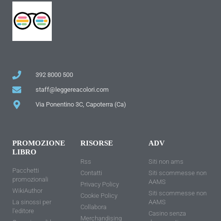
392 8000 500
staff@leggereacolori.com
Via Ponentino 3C, Capoterra (Ca)
PROMOZIONE
RISORSE
ADV
LIBRO
Rss
Siti non ams
Pacchetti
Contatti
Siti scommesse non
promozionali
AAMS
Privacy Policy
WikiAuthor
Siti scommesse non
Cookie Policy
La sinossi per
AAMS
Collabora
l'editore
Casino senza
Merchandising