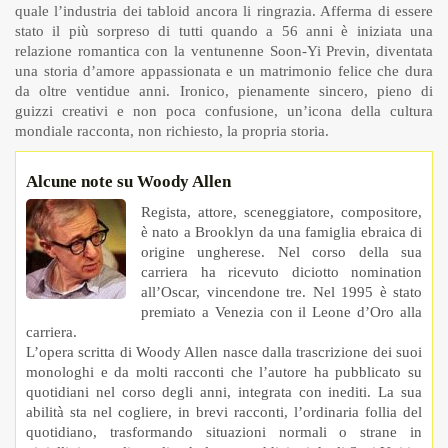
quale l’industria dei tabloid ancora li ringrazia. Afferma di essere
stato il più sorpreso di tutti quando a 56 anni è iniziata una
relazione romantica con la ventunenne Soon-Yi Previn, diventata
una storia d’amore appassionata e un matrimonio felice che dura
da oltre ventidue anni. Ironico, pienamente sincero, pieno di
guizzi creativi e non poca confusione, un’icona della cultura
mondiale racconta, non richiesto, la propria storia.
Alcune note su Woody Allen
Regista, attore, sceneggiatore, compositore,
è nato a Brooklyn da una famiglia ebraica di
origine ungherese. Nel corso della sua
carriera ha ricevuto diciotto nomination
all’Oscar, vincendone tre. Nel 1995 è stato
premiato a Venezia con il Leone d’Oro alla
carriera.
L’opera scritta di Woody Allen nasce dalla trascrizione dei suoi
monologhi e da molti racconti che l’autore ha pubblicato su
quotidiani nel corso degli anni, integrata con inediti. La sua
abilità sta nel cogliere, in brevi racconti, l’ordinaria follia del
quotidiano, trasformando situazioni normali o strane in