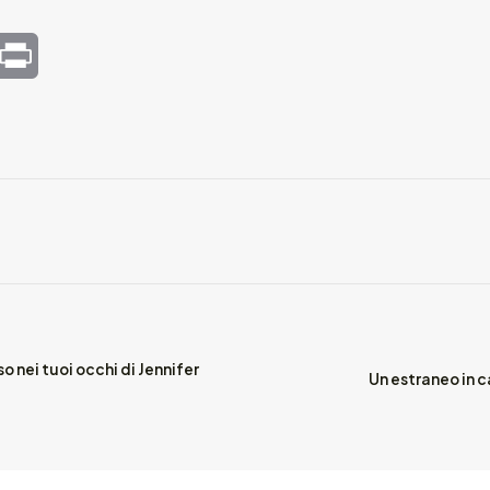
mail
Print
o nei tuoi occhi di Jennifer
Un estraneo in c