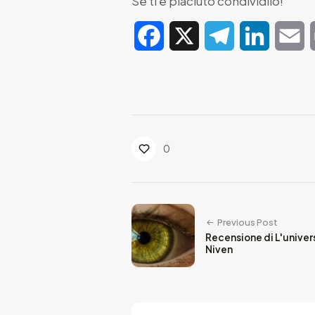
Se ti è piaciuto condividilo!
Facebook
X
Telegram
LinkedIn
E
0
Previous Post
Recensione di L'univers
Niven