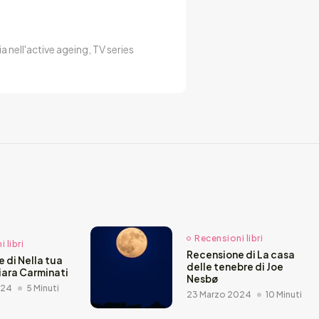
a nell'active ageing, TV series
Recensioni libri
 libri
Recensione di La casa
 di Nella tua
delle tenebre di Joe
hiara Carminati
Nesbø
024
5 Minuti
23 Marzo 2024
10 Minuti