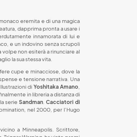
ne monaco eremita e di una magica
eatura, dapprima pronta a usare i
rdutamente innamorata di lui e
co, e un indovino senza scrupoli
a volpe non esiterà a rinunciare al
lio la sua stessa vita.
sfere cupe e minacciose, dove la
suspense e tensione narrativa. Una
llustrazioni di
Yoshitaka Amano
,
nalmente in libreria a distanza di
la serie
Sandman
.
Cacciatori di
 nomination, nel 2000, per l’Hugo
vicino a Minneapolis. Scrittore,