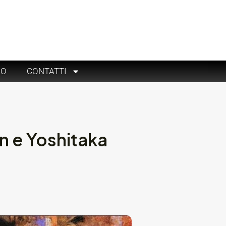
RO
CONTATTI
n e Yoshitaka