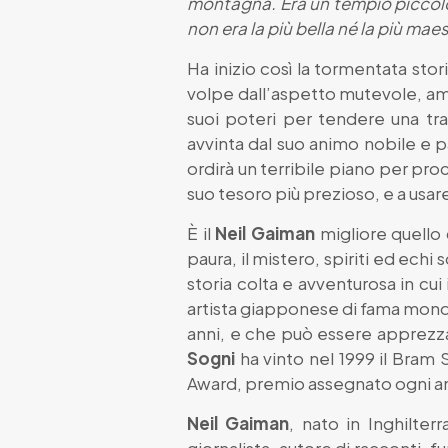
montagna. Era un tempio piccolo
non era la più bella né la più ma
Ha inizio così la tormentata sto
volpe dall’aspetto mutevole, amb
suoi poteri per tendere una t
avvinta dal suo animo nobile e 
ordirà un terribile piano per proc
suo tesoro più prezioso, e a usare
È il
Neil Gaiman
migliore quello
paura, il mistero, spiriti ed ech
storia colta e avventurosa in cui 
artista giapponese di fama mondia
anni, e che può essere apprezz
Sogni
ha vinto nel 1999 il Bram 
Award, premio assegnato ogni an
Neil Gaiman
, nato in Inghilter