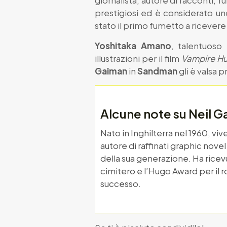
giornalista, autore di racconti, fu
prestigiosi ed è considerato un
stato il primo fumetto a ricevere 
Yoshitaka Amano
, talentuoso 
illustrazioni per il film
Vampire Hu
Gaiman
in
Sandman
gli è valsa
Alcune note su Neil 
Nato in Inghilterra nel 1960, viv
autore di raffinati graphic nove
della sua generazione. Ha ricevu
cimitero e l’Hugo Award per il
successo.