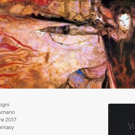
ogni
 Amano
e 2017
antasy