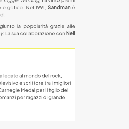
e
Trigger Warning
, ha vinto premi
o e gotico. Nel 1991,
Sandman
è
rd.
iunto la popolarità grazie alle
sy
. La sua collaborazione con
Neil
ista legato al mondo del rock,
visivo e scrittore tra i migliori
arnegie Medal per Il figlio del
omanzi per ragazzi di grande