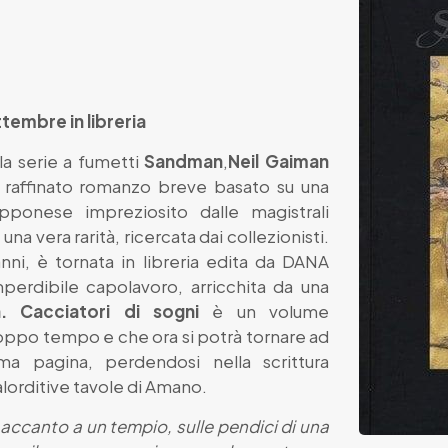
ttembre in libreria
la serie a fumetti
Sandman
,
Neil Gaiman
n raffinato romanzo breve basato su una
pponese impreziosito dalle magistrali
: una vera rarità, ricercata dai collezionisti.
anni, è tornata in libreria edita da DANA
mperdibile capolavoro, arricchita da una
. Cacciatori di sogni
è un volume
oppo tempo e che ora si potrà tornare ad
ima pagina, perdendosi nella scrittura
lorditive tavole di Amano.
accanto a un tempio, sulle pendici di una