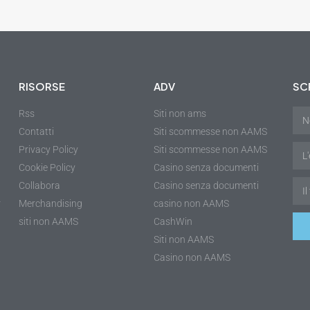
RISORSE
ADV
SCR
Rss
Siti non ams
Contatti
Siti scommesse non AAMS
Privacy Policy
Siti scommesse non AAMS
Cookie Policy
Casino senza documenti
Collabora
Casino senza documenti
r
Merchandising
casino non AAMS
siti non AAMS
CashWin
Siti non AAMS
Casino non AAMS