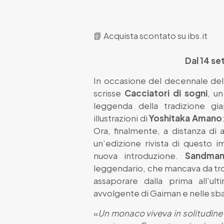
📗
Acquista scontato su ibs.it
Dal 14 se
In occasione del decennale del
scrisse
Cacciatori di sogni
, u
leggenda della tradizione gia
illustrazioni di
Yoshitaka Amano
Ora, finalmente, a distanza di 
un’edizione rivista di questo i
nuova introduzione.
Sandman
leggendario, che mancava da tr
assaporare dalla prima all’ult
avvolgente di Gaiman e nelle sba
«
Un monaco viveva in solitudine 