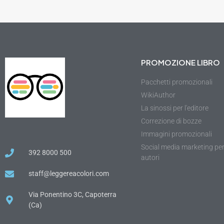
PROMOZIONE LIBRO
Pacchetti promozionali
WikiAuthor
La sinossi per l'editore
Correzione di bozze
Immagini promozionali
Social media marketing pe
392 8000 500
autori
staff@leggereacolori.com
Via Ponentino 3C, Capoterra
(Ca)