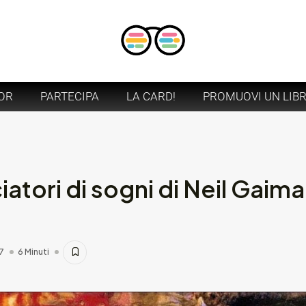
OR
PARTECIPA
LA CARD!
PROMUOVI UN LIB
tori di sogni di Neil Gaima
7
6 Minuti