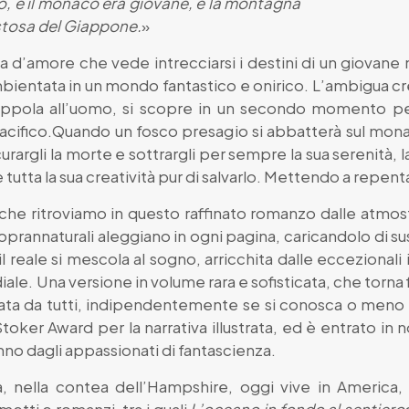
, e il monaco era giovane, e la montagna
estosa del Giappone.
»
ria d’amore che vede intrecciarsi i destini di un giova
ientata in un mondo fantastico e onirico. L’ambigua cr
rappola all’uomo, si scopre in un secondo momento pe
pacifico.Quando un fosco presagio si abbatterà sul mona
urargli la morte e sottrargli per sempre la sua serenità, l
 tutta la sua creatività pur di salvarlo. Mettendo a repentag
 che ritroviamo in questo raffinato romanzo dalle atmo
i soprannaturali aleggiano in ogni pagina, caricandolo di 
il reale si mescola al sogno, arricchita dalle eccezionali i
le. Una versione in volume rara e sofisticata, che torna fi
ata da tutti, indipendentemente se si conosca o meno 
Stoker Award per la narrativa illustrata, ed è entrato in
no dagli appassionati di fantascienza.
ra, nella contea dell’Hampshire, oggi vive in America, 