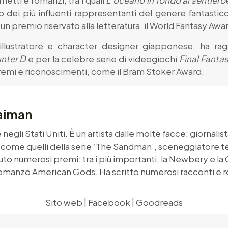
metti e romanzi, tra i quali
L’oceano in fondo al sentiero
o dei più influenti rappresentanti del genere fantastic
un premio riservato alla letteratura, il World Fantasy Awa
illustratore e character designer giapponese, ha ragg
nter D
e per la celebre serie di videogiochi
Final Fanta
 premi e riconoscimenti, come il Bram Stoker Award.
Gaiman
e negli Stati Uniti. È un artista dalle molte facce: giornal
l come quelli della serie ‘The Sandman’, sceneggiatore tele
to numerosi premi: tra i più importanti, la Newbery e la C
 romanzo American Gods. Ha scritto numerosi racconti e r
Sito web
|
Facebook
|
Goodreads