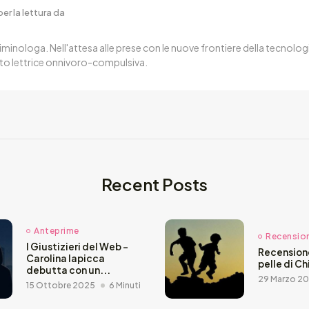
er la lettura da
iminologa. Nell'attesa alle prese con le nuove frontiere della tecnologi
to lettrice onnivoro-compulsiva.
Recent Posts
Anteprime
Recensioni
I Giustizieri del Web –
Recensione
Carolina Iapicca
pelle di C
debutta con un...
29 Marzo 2
15 Ottobre 2025
6 Minuti