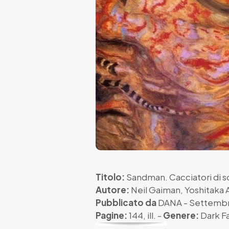
Titolo:
Sandman. Cacciatori di s
Autore:
Neil Gaiman
,
Yoshitaka
Pubblicato da
DANA
- Settembr
Pagine:
144, ill. -
Genere:
Dark F