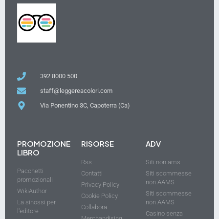
392 8000 500
staff@leggereacolori.com
Via Ponentino 3C, Capoterra (Ca)
PROMOZIONE
RISORSE
ADV
LIBRO
Rss
Siti non ams
Pacchetti
Contatti
Siti scommesse
promozionali
non AAMS
Privacy Policy
WikiAuthor
Siti scommesse
Cookie Policy
La sinossi per
non AAMS
Collabora
l'editore
Casino senza
Merchandising