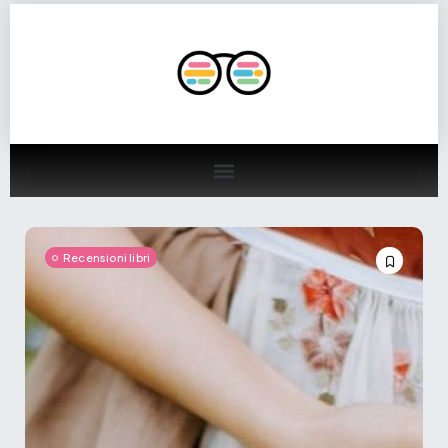
Recensioni libri