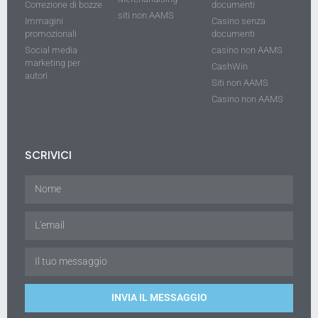
Correzione di bozze
documenti
siti non AAMS
Immagini
Casino senza
promozionali
documenti
Social media
casino non AAMS
marketing per
CashWin
autori
Siti non AAMS
Casino non AAMS
SCRIVICI
INVIA IL MESSAGGIO