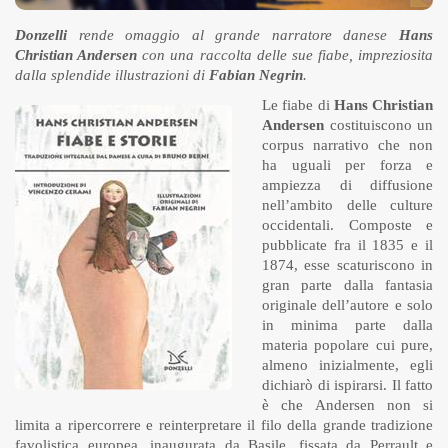
Donzelli
rende omaggio al grande narratore danese
Hans
Christian Andersen
con una raccolta delle sue fiabe, impreziosita
dalla splendide illustrazioni di
Fabian Negrin
.
Le fiabe di
Hans Christian
Andersen
costituiscono un
corpus narrativo che non
ha uguali per forza e
ampiezza di diffusione
nell’ambito delle culture
occidentali. Composte e
pubblicate fra il 1835 e il
1874, esse scaturiscono in
gran parte dalla fantasia
originale dell’autore e solo
in minima parte dalla
materia popolare cui pure,
almeno inizialmente, egli
dichiarò di ispirarsi. Il fatto
è che Andersen non si
limita a ripercorrere e reinterpretare il filo della grande tradizione
favolistica europea, inaugurata da Basile, fissata da Perrault e