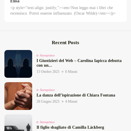
Elisa
<p style="text-align: justify;"><em>Non leggo mai i libri che
recensisco. Potrei esserne influenzato. (Oscar Wilde)</em></p>
Recent Posts
Anteprime
I Giustizieri del Web – Carolina Iapicca debutta
con un...
15 Ottobre 2025
6 Minuti
Anteprime
La danza dell’ispirazione di Chiara Fontana
28 Giugno 2023
4 Minuti
Anteprime
Il figlio sbagliato di Camilla Läckberg