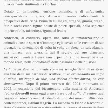
ulteriormente strutturata da Hoffmann.
Dotato di un’inquieta tensione romantica e di un’autentica
consapevolezza borghese, Andersen cambia radicalmente la
prospettiva della fiaba. Prima di lui maghi, streghe, gnomi, draghi,
fate e orchi erano figure dotate di poteri speciali, dalla sapienza
impenetrabile, misteriosa, ignota al lettore.
Andersen, al contrario, opera una sorta di umanizzazione di
animali e cose e spesso s’immerge egli stesso nelle creature di sua
invenzione, diventando di volta in volta un abete, un salvadanaio,
una lumaca, una teiera. È qui il segreto del suo planetario
successo: inventare figure irreali, per poi subito immergerle nel
mondo reale, nella quotidianità delle passioni e delle pulsioni.
Le fiabe mi stavano in mente come un seme,
ha detto di se stesso
alla fine della sua carriera di scrittore,
ci voleva soltanto un soffio
di vento, un raggio di sole, una goccia d’erba amara, ed esse
sbocciavano
. Dopo il primo successo del 2001, rinnovato nel
2005 in occasione del bicentenario della nascita di Andersen,
l’editore
Donzelli
torna oggi a ravvivare quel
soffio di vento
e quel
raggio di sole
attraverso il talento di uno dei massimi illustratori
contemporanei,
Fabian Negrin
. La raccolta di Fiabe e Racconti di
Hans Christian Andersen è disponibile in libreria al prezzo di Euro