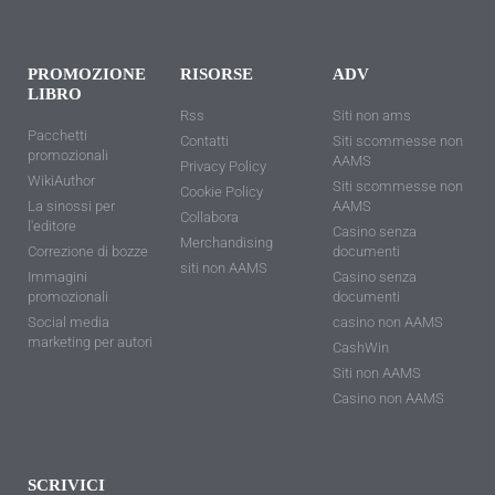
PROMOZIONE
RISORSE
ADV
LIBRO
Rss
Siti non ams
Pacchetti
Contatti
Siti scommesse non
promozionali
AAMS
Privacy Policy
WikiAuthor
Siti scommesse non
Cookie Policy
La sinossi per
AAMS
Collabora
l'editore
Casino senza
Merchandising
Correzione di bozze
documenti
siti non AAMS
Immagini
Casino senza
promozionali
documenti
Social media
casino non AAMS
marketing per autori
CashWin
Siti non AAMS
Casino non AAMS
SCRIVICI