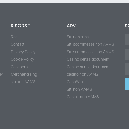
O
RISORSE
ADV
S
Rss
Siti non ams
Contatti
Siti scommesse non AAMS
Privacy Policy
Siti scommesse non AAMS
Cookie Policy
Casino senza documenti
Collabora
Casino senza documenti
er
Merchandising
casino non AAMS
siti non AAMS
CashWin
Siti non AAMS
Casino non AAMS