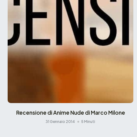
Recensione di Anime Nude di Marco Milone
31 Gennaio 2014
5 Minuti