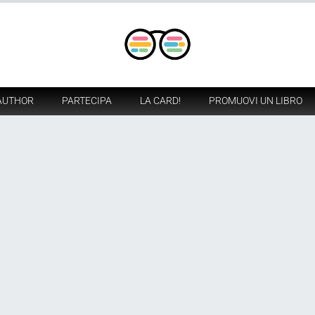
AUTHOR
PARTECIPA
LA CARD!
PROMUOVI UN LIBRO