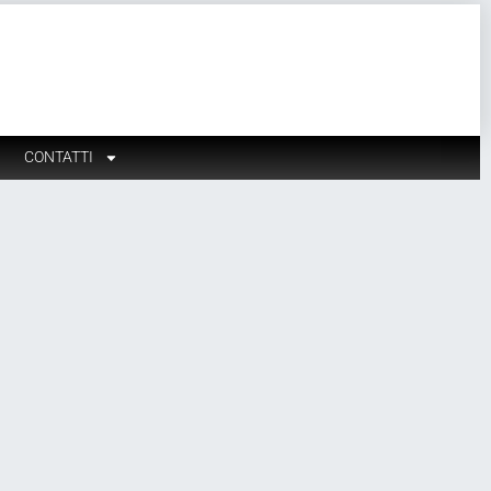
CONTATTI