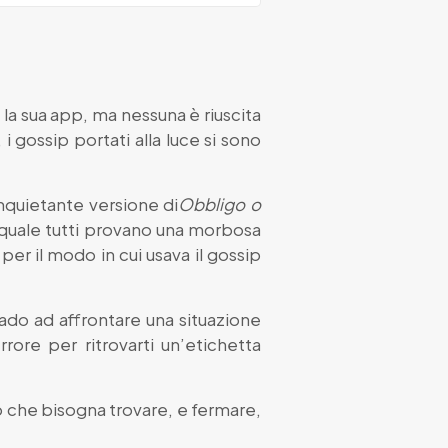
 la sua app, ma nessuna è riuscita
 gossip portati alla luce si sono
inquietante versione di
Obbligo o
 la quale tutti provano una morbosa
per il modo in cui usava il gossip
rado ad affrontare una situazione
ore per ritrovarti un’etichetta
ro che bisogna trovare, e fermare,