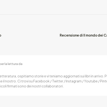
o
Recensione di Il mondo dei 
er la lettura da
letteratura, ospitiamo storie e vi teniamo aggiornati sui libri in arrivo.
 il nostro. Ci trovi su Facebook / Twitter / Instagram / Youtube / Pin
ticoli firmati sono dei nostri collaboratori.