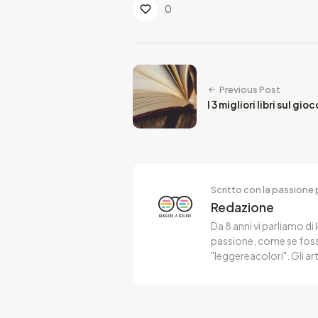
0
Previous Post
I 3 migliori libri sul gioc
Scritto con la passione p
Redazione
Da 8 anni vi parliamo di 
passione, come se fosse
"leggereacolori". Gli ar