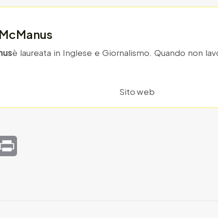
n McManus
nus
è laureata in Inglese e Giornalismo. Quando non lav
Sito web
mail
Print