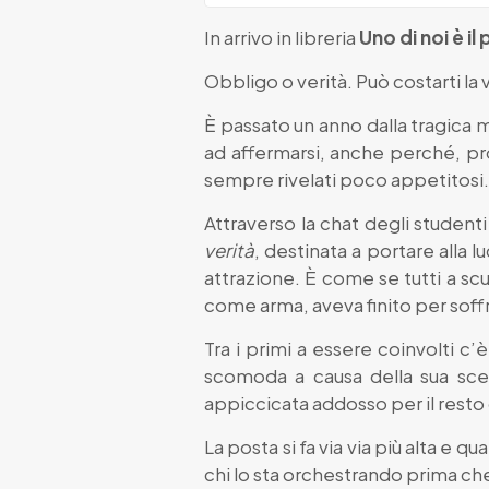
In arrivo in libreria
Uno di noi è i
Obbligo o verità. Può costarti la v
È passato un anno dalla tragica m
ad affermarsi, anche perché, pro
sempre rivelati poco appetitosi
Attraverso la chat degli student
verità
, destinata a portare alla l
attrazione. È come se tutti a sc
come arma, aveva finito per soffri
Tra i primi a essere coinvolti c
scomoda a causa della sua scel
appiccicata addosso per il resto d
La posta si fa via via più alta e
chi lo sta orchestrando prima che