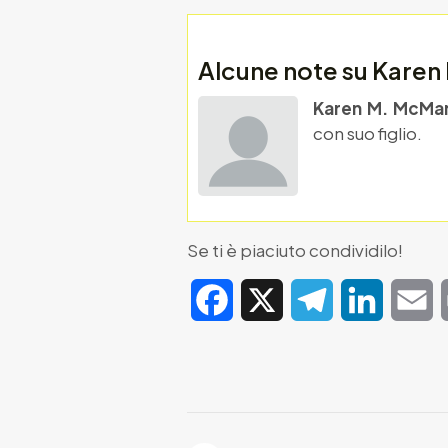
Alcune note su Kare
Karen M. McMa
con suo figlio.
Se ti è piaciuto condividilo!
Facebook
X
Telegram
LinkedIn
E