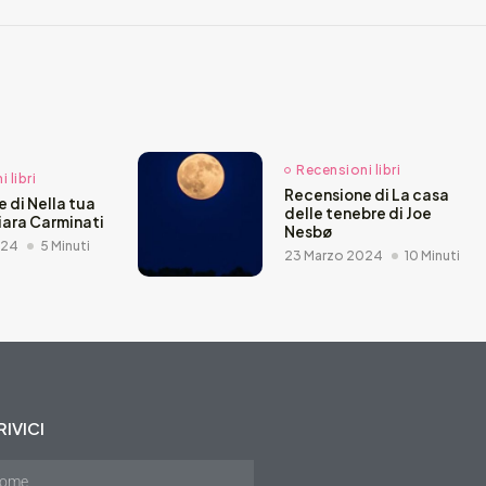
Recensioni libri
 libri
Recensione di La casa
 di Nella tua
delle tenebre di Joe
hiara Carminati
Nesbø
024
5 Minuti
23 Marzo 2024
10 Minuti
IVICI