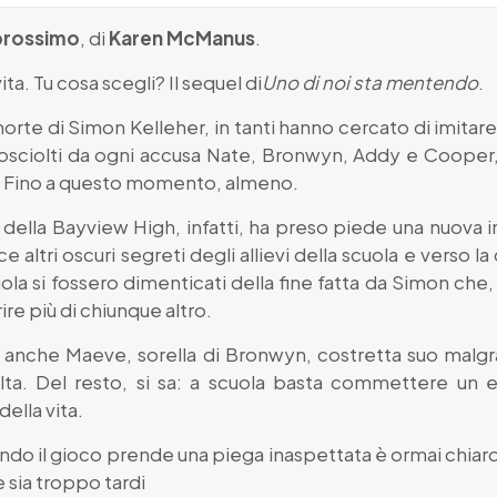
l prossimo
, di
Karen McManus
.
ita. Tu cosa scegli? Il sequel di
Uno di noi sta mentendo
.
orte di Simon Kelleher, in tanti hanno cercato di imitare
sciolti da ogni accusa Nate, Bronwyn, Addy e Cooper, i
. Fino a questo momento, almeno.
i della Bayview High, infatti, ha preso piede una nuova 
uce altri oscuri segreti degli allievi della scuola e verso
uola si fossero dimenticati della fine fatta da Simon che, 
re più di chiunque altro.
’è anche Maeve, sorella di Bronwyn, costretta suo malg
ta. Del resto, si sa: a scuola basta commettere un err
ella vita.
 quando il gioco prende una piega inaspettata è ormai chia
 sia troppo tardi