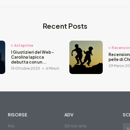
Recent Posts
Anteprime
Recensioni
I Giustizieri del Web –
Recensione
Carolina Iapicca
pelle di C
debutta con un...
29 Marzo 2
15 Ottobre 2025
6 Minuti
RISORSE
ADV
SCR
Rss
Siti non ams