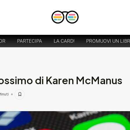
OR
PARTECIPA
LA CARD!
PROMUOVI UN LIB
 prossimo di Karen McManus
Minuti