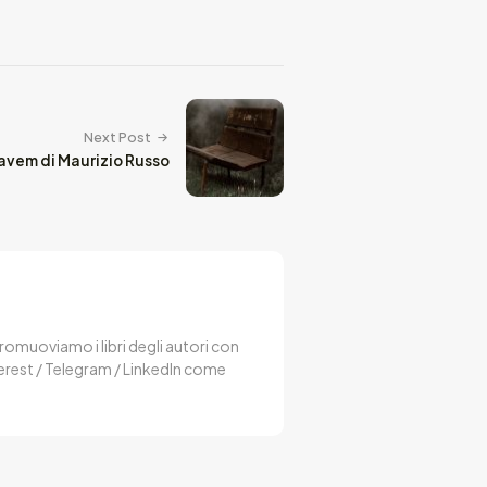
Next Post
Cavem di Maurizio Russo
 Promuoviamo i libri degli autori con
terest / Telegram / LinkedIn come