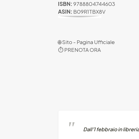
ISBN:
9788804744603
ASIN:
B09R1TBX8V
🌐
Sito - Pagina Ufficiale
⏱
PRENOTA ORA
Dall'1 febbraio in libreri