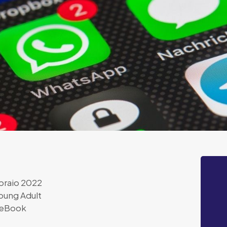
braio 2022
oung Adult
eBook