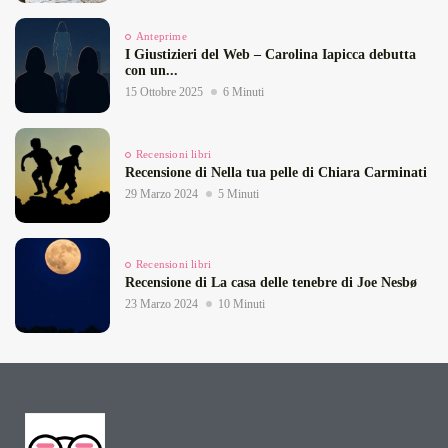
Anteprime
I Giustizieri del Web – Carolina Iapicca debutta
con un...
15 Ottobre 2025
6 Minuti
Recensioni libri
Recensione di Nella tua pelle di Chiara Carminati
29 Marzo 2024
5 Minuti
Recensioni libri
Recensione di La casa delle tenebre di Joe Nesbø
23 Marzo 2024
10 Minuti