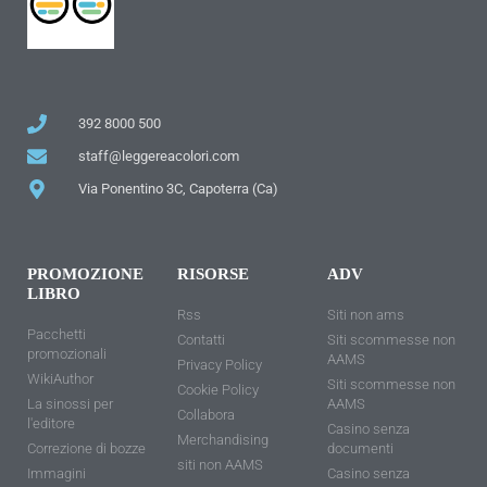
392 8000 500
staff@leggereacolori.com
Via Ponentino 3C, Capoterra (Ca)
PROMOZIONE
RISORSE
ADV
LIBRO
Rss
Siti non ams
Pacchetti
Contatti
Siti scommesse non
promozionali
AAMS
Privacy Policy
WikiAuthor
Siti scommesse non
Cookie Policy
La sinossi per
AAMS
Collabora
l'editore
Casino senza
Merchandising
Correzione di bozze
documenti
siti non AAMS
Immagini
Casino senza