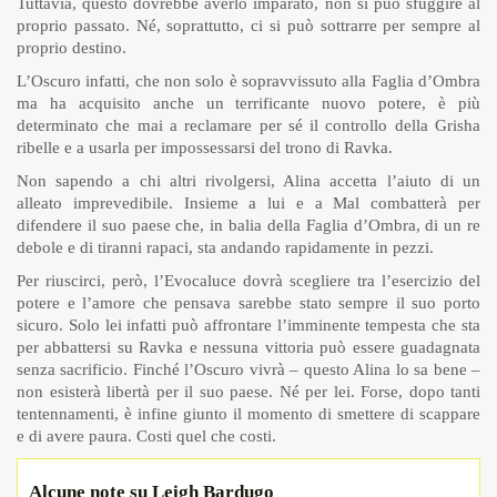
Tuttavia, questo dovrebbe averlo imparato, non si può sfuggire al
proprio passato. Né, soprattutto, ci si può sottrarre per sempre al
proprio destino.
L’Oscuro infatti, che non solo è sopravvissuto alla Faglia d’Ombra
ma ha acquisito anche un terrificante nuovo potere, è più
determinato che mai a reclamare per sé il controllo della Grisha
ribelle e a usarla per impossessarsi del trono di Ravka.
Non sapendo a chi altri rivolgersi, Alina accetta l’aiuto di un
alleato imprevedibile. Insieme a lui e a Mal combatterà per
difendere il suo paese che, in balia della Faglia d’Ombra, di un re
debole e di tiranni rapaci, sta andando rapidamente in pezzi.
Per riuscirci, però, l’Evocaluce dovrà scegliere tra l’esercizio del
potere e l’amore che pensava sarebbe stato sempre il suo porto
sicuro. Solo lei infatti può affrontare l’imminente tempesta che sta
per abbattersi su Ravka e nessuna vittoria può essere guadagnata
senza sacrificio. Finché l’Oscuro vivrà – questo Alina lo sa bene –
non esisterà libertà per il suo paese. Né per lei. Forse, dopo tanti
tentennamenti, è infine giunto il momento di smettere di scappare
e di avere paura. Costi quel che costi.
Alcune note su Leigh Bardugo