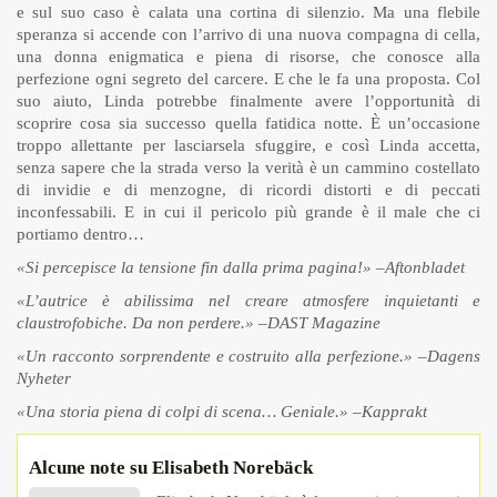
e sul suo caso è calata una cortina di silenzio. Ma una flebile
speranza si accende con l’arrivo di una nuova compagna di cella,
una donna enigmatica e piena di risorse, che conosce alla
perfezione ogni segreto del carcere. E che le fa una proposta. Col
suo aiuto, Linda potrebbe finalmente avere l’opportunità di
scoprire cosa sia successo quella fatidica notte. È un’occasione
troppo allettante per lasciarsela sfuggire, e così Linda accetta,
senza sapere che la strada verso la verità è un cammino costellato
di invidie e di menzogne, di ricordi distorti e di peccati
inconfessabili. E in cui il pericolo più grande è il male che ci
portiamo dentro…
«Si percepisce la tensione fin dalla prima pagina!» –Aftonbladet
«L’autrice è abilissima nel creare atmosfere inquietanti e
claustrofobiche. Da non perdere.» –DAST Magazine
«Un racconto sorprendente e costruito alla perfezione.» –Dagens
Nyheter
«Una storia piena di colpi di scena… Geniale.» –Kapprakt
Alcune note su Elisabeth Norebäck