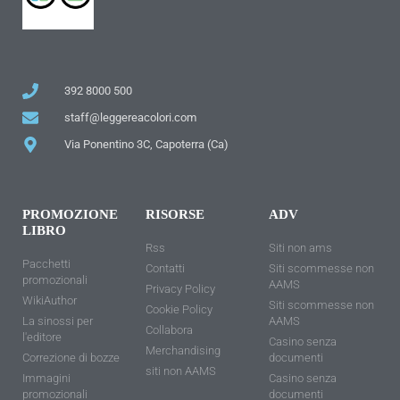
392 8000 500
staff@leggereacolori.com
Via Ponentino 3C, Capoterra (Ca)
PROMOZIONE
RISORSE
ADV
LIBRO
Rss
Siti non ams
Pacchetti
Contatti
Siti scommesse non
promozionali
AAMS
Privacy Policy
WikiAuthor
Siti scommesse non
Cookie Policy
La sinossi per
AAMS
Collabora
l'editore
Casino senza
Merchandising
Correzione di bozze
documenti
siti non AAMS
Immagini
Casino senza
promozionali
documenti