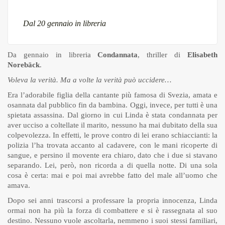
Dal 20 gennaio in libreria
Da gennaio in libreria
Condannata
, thriller di
Elisabeth
Norebäck
.
Voleva la verità. Ma a volte la verità può uccidere…
Era l’adorabile figlia della cantante più famosa di Svezia, amata e
osannata dal pubblico fin da bambina. Oggi, invece, per tutti è una
spietata assassina. Dal giorno in cui Linda è stata condannata per
aver ucciso a coltellate il marito, nessuno ha mai dubitato della sua
colpevolezza. In effetti, le prove contro di lei erano schiaccianti: la
polizia l’ha trovata accanto al cadavere, con le mani ricoperte di
sangue, e persino il movente era chiaro, dato che i due si stavano
separando. Lei, però, non ricorda a di quella notte. Di una sola
cosa è certa: mai e poi mai avrebbe fatto del male all’uomo che
amava.
Dopo sei anni trascorsi a professare la propria innocenza, Linda
ormai non ha più la forza di combattere e si è rassegnata al suo
destino. Nessuno vuole ascoltarla, nemmeno i suoi stessi familiari,