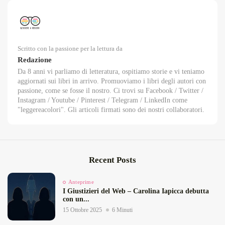
Scritto con la passione per la lettura da
Redazione
Da 8 anni vi parliamo di letteratura, ospitiamo storie e vi teniamo
aggiornati sui libri in arrivo. Promuoviamo i libri degli autori con
passione, come se fosse il nostro. Ci trovi su Facebook / Twitter /
Instagram / Youtube / Pinterest / Telegram / LinkedIn come
"leggereacolori". Gli articoli firmati sono dei nostri collaboratori.
Recent Posts
Anteprime
I Giustizieri del Web – Carolina Iapicca debutta
con un...
15 Ottobre 2025
6 Minuti