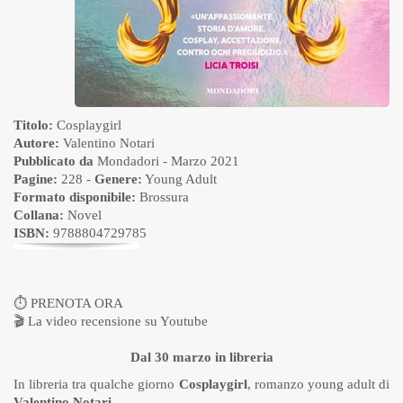
Titolo:
Cosplaygirl
Autore:
Valentino Notari
Pubblicato da
Mondadori
- Marzo 2021
Pagine:
228 -
Genere:
Young Adult
Formato disponibile:
Brossura
Collana:
Novel
ISBN:
9788804729785
⏱
PRENOTA ORA
🎬
La video recensione su Youtube
Dal 30 marzo in libreria
In libreria tra qualche giorno
Cosplaygirl
, romanzo young adult di
Valentino Notari
.