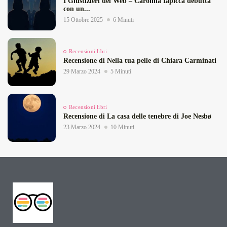
I Giustizieri del Web – Carolina Iapicca debutta
con un...
15 Ottobre 2025
6 Minuti
Recensioni libri
Recensione di Nella tua pelle di Chiara Carminati
29 Marzo 2024
5 Minuti
Recensioni libri
Recensione di La casa delle tenebre di Joe Nesbø
23 Marzo 2024
10 Minuti