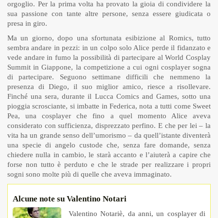
orgoglio. Per la prima volta ha provato la gioia di condividere la
sua passione con tante altre persone, senza essere giudicata o
presa in giro.
Ma un giorno, dopo una sfortunata esibizione al Romics, tutto
sembra andare in pezzi: in un colpo solo Alice perde il fidanzato e
vede andare in fumo la possibilità di partecipare al World Cosplay
Summit in Giappone, la competizione a cui ogni cosplayer sogna
di partecipare. Seguono settimane difficili che nemmeno la
presenza di Diego, il suo miglior amico, riesce a risollevare.
Finché una sera, durante il Lucca Comics and Games, sotto una
pioggia scrosciante, si imbatte in Federica, nota a tutti come Sweet
Pea, una cosplayer che fino a quel momento Alice aveva
considerato con sufficienza, disprezzato perfino. E che per lei – la
vita ha un grande senso dell’umorismo – da quell’istante diventerà
una specie di angelo custode che, senza fare domande, senza
chiedere nulla in cambio, le starà accanto e l’aiuterà a capire che
forse non tutto è perduto e che le strade per realizzare i propri
sogni sono molte più di quelle che aveva immaginato.
Alcune note su Valentino Notari
Valentino Notariè, da anni, un cosplayer di