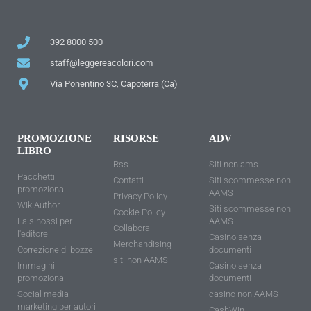
392 8000 500
staff@leggereacolori.com
Via Ponentino 3C, Capoterra (Ca)
PROMOZIONE
RISORSE
ADV
LIBRO
Rss
Siti non ams
Pacchetti
Contatti
Siti scommesse non
promozionali
AAMS
Privacy Policy
WikiAuthor
Siti scommesse non
Cookie Policy
La sinossi per
AAMS
Collabora
l'editore
Casino senza
Merchandising
Correzione di bozze
documenti
siti non AAMS
Immagini
Casino senza
promozionali
documenti
Social media
casino non AAMS
marketing per autori
CashWin