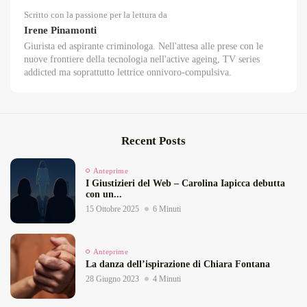
Scritto con la passione per la lettura da
Irene Pinamonti
Giurista ed aspirante criminologa. Nell'attesa alle prese con le
nuove frontiere della tecnologia nell'active ageing, TV series
addicted ma soprattutto lettrice onnivoro-compulsiva.
Recent Posts
Anteprime
I Giustizieri del Web – Carolina Iapicca debutta
con un...
15 Ottobre 2025
6 Minuti
Anteprime
La danza dell’ispirazione di Chiara Fontana
28 Giugno 2023
4 Minuti