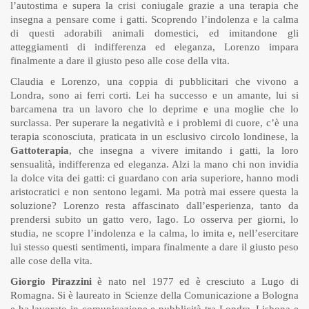
l’autostima e supera la crisi coniugale grazie a una terapia che
insegna a pensare come i gatti. Scoprendo l’indolenza e la calma
di questi adorabili animali domestici, ed imitandone gli
atteggiamenti di indifferenza ed eleganza, Lorenzo impara
finalmente a dare il giusto peso alle cose della vita.
Claudia e Lorenzo, una coppia di pubblicitari che vivono a
Londra, sono ai ferri corti. Lei ha successo e un amante, lui si
barcamena tra un lavoro che lo deprime e una moglie che lo
surclassa. Per superare la negatività e i problemi di cuore, c’è una
terapia sconosciuta, praticata in un esclusivo circolo londinese, la
Gattoterapia
, che insegna a vivere imitando i gatti, la loro
sensualità, indifferenza ed eleganza. Alzi la mano chi non invidia
la dolce vita dei gatti: ci guardano con aria superiore, hanno modi
aristocratici e non sentono legami. Ma potrà mai essere questa la
soluzione? Lorenzo resta affascinato dall’esperienza, tanto da
prendersi subito un gatto vero, Iago. Lo osserva per giorni, lo
studia, ne scopre l’indolenza e la calma, lo imita e, nell’esercitare
lui stesso questi sentimenti, impara finalmente a dare il giusto peso
alle cose della vita.
Giorgio Pirazzini
è nato nel 1977 ed è cresciuto a Lugo di
Romagna. Si è laureato in Scienze della Comunicazione a Bologna
e ha lavorato in comunicazione e pubblicità tra Londra, Lisbona e