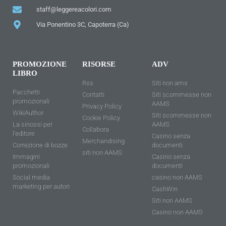
staff@leggereacolori.com
Via Ponentino 3C, Capoterra (Ca)
PROMOZIONE
RISORSE
ADV
LIBRO
Rss
Siti non ams
Pacchetti
Contatti
Siti scommesse non
promozionali
AAMS
Privacy Policy
WikiAuthor
Siti scommesse non
Cookie Policy
La sinossi per
AAMS
Collabora
l'editore
Casino senza
Merchandising
Correzione di bozze
documenti
siti non AAMS
Immagini
Casino senza
promozionali
documenti
Social media
casino non AAMS
marketing per autori
CashWin
Siti non AAMS
Casino non AAMS