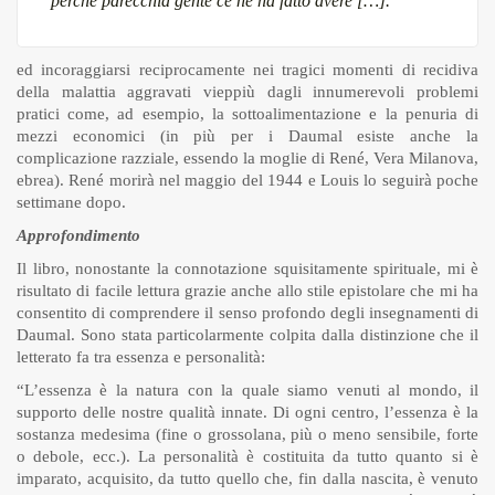
perché parecchia gente ce ne ha fatto avere […].
ed incoraggiarsi reciprocamente nei tragici momenti di recidiva
della malattia aggravati vieppiù dagli innumerevoli problemi
pratici come, ad esempio, la sottoalimentazione e la penuria di
mezzi economici (in più per i Daumal esiste anche la
complicazione razziale, essendo la moglie di René, Vera Milanova,
ebrea). René morirà nel maggio del 1944 e Louis lo seguirà poche
settimane dopo.
Approfondimento
Il libro, nonostante la connotazione squisitamente spirituale, mi è
risultato di facile lettura grazie anche allo stile epistolare che mi ha
consentito di comprendere il senso profondo degli insegnamenti di
Daumal. Sono stata particolarmente colpita dalla distinzione che il
letterato fa tra essenza e personalità:
“L’essenza è la natura con la quale siamo venuti al mondo, il
supporto delle nostre qualità innate. Di ogni centro, l’essenza è la
sostanza medesima (fine o grossolana, più o meno sensibile, forte
o debole, ecc.). La personalità è costituita da tutto quanto si è
imparato, acquisito, da tutto quello che, fin dalla nascita, è venuto