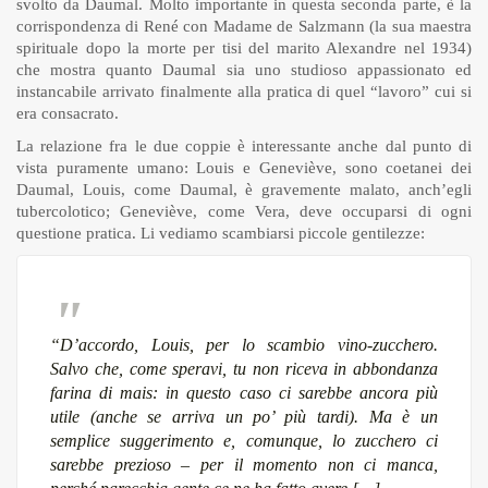
svolto da Daumal. Molto importante in questa seconda parte, è la
corrispondenza di René con Madame de Salzmann (la sua maestra
spirituale dopo la morte per tisi del marito Alexandre nel 1934)
che mostra quanto Daumal sia uno studioso appassionato ed
instancabile arrivato finalmente alla pratica di quel “lavoro” cui si
era consacrato.
La relazione fra le due coppie è interessante anche dal punto di
vista puramente umano: Louis e Geneviève, sono coetanei dei
Daumal, Louis, come Daumal, è gravemente malato, anch’egli
tubercolotico; Geneviève, come Vera, deve occuparsi di ogni
questione pratica. Li vediamo scambiarsi piccole gentilezze:
“D’accordo, Louis, per lo scambio vino-zucchero.
Salvo che, come speravi, tu non riceva in abbondanza
farina di mais: in questo caso ci sarebbe ancora più
utile (anche se arriva un po’ più tardi). Ma è un
semplice suggerimento e, comunque, lo zucchero ci
sarebbe prezioso – per il momento non ci manca,