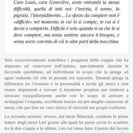
Caro Louis, cara Geneviève, avete entrambi la stessa
difficoltà, quella di tutti noi: l’inerzia, il sonno, la
pigrizia, l’intorpidimento… Lo sforzo da compiere non è
«difficile» nel momento in cui lo si compie, in cui si è
decisi a compierlo. Difficile è solo quando si sa che lo si
deve compiere, ma senza sentirne ancora il bisogno, e
senza avere convinto di ciò le altre parti della macchina.
Solo successivamente sottolinea i progressi della coppia che ha
imparato ad osservarsi nell’azione, specialmente durante le
faccende quotidiane, ad individuare lo scopo che la spinge ad
agire vedendo ciò che in passato era nascosto. Daumal spiega la
differenza tra l’essenza e la personalità e invita gli amici a non
essere impazienti e trovare il momento propizio per mettersi a
lavorare tranquillamente anche con lo scopo di arrivare a
sviluppare l’empatia, eccellente mezzo sia per meglio conoscere sé
stessi, che per fare un vero sforzo di sincerità nei propri confronti.
La seconda sezione, invece, dal titolo Materiali, contiene le prime
lettere degli stessi Lief grazie alle quali ha preso avvio lo scambio
tra le due coppie e le ultime, con cui viene fatto il punto del lavoro