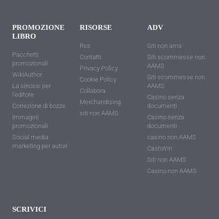
PROMOZIONE
RISORSE
ADV
LIBRO
Rss
Siti non ams
Pacchetti
Contatti
Siti scommesse non
promozionali
AAMS
Privacy Policy
WikiAuthor
Siti scommesse non
Cookie Policy
La sinossi per
AAMS
Collabora
l'editore
Casino senza
Merchandising
Correzione di bozze
documenti
siti non AAMS
Immagini
Casino senza
promozionali
documenti
Social media
casino non AAMS
marketing per autori
CashWin
Siti non AAMS
Casino non AAMS
SCRIVICI