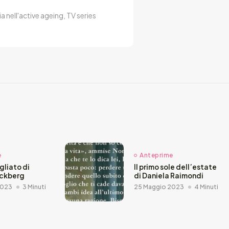
a nell'active ageing, TV series
e
Anteprime
agliato di
Il primo sole dell’estate
äckberg
di Daniela Raimondi
2023
3 Minuti
25 Maggio 2023
4 Minuti