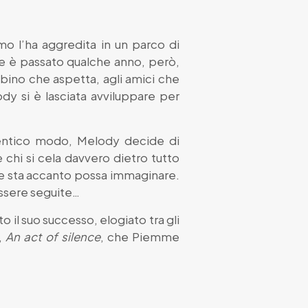
 l’ha aggredita in un parco di
che è passato qualche anno, però,
mbino che aspetta, agli amici che
ody si è lasciata avviluppare per
identico modo, Melody decide di
 chi si cela davvero dietro tutto
 le sta accanto possa immaginare.
essere seguite…
to il suo successo, elogiato tra gli
,
An act of silence
, che Piemme