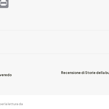
mail
Print
Recensione di Storie della 
overedo
er la lettura da