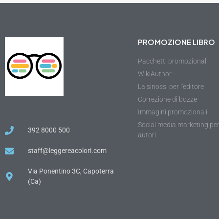
PROMOZIONE LIBRO
Pacchetti promozionali
WikiAuthor
La sinossi per l'editore
Correzione di bozze
Immagini promozionali
Social media marketing pe
392 8000 500
autori
staff@leggereacolori.com
Via Ponentino 3C, Capoterra
(Ca)