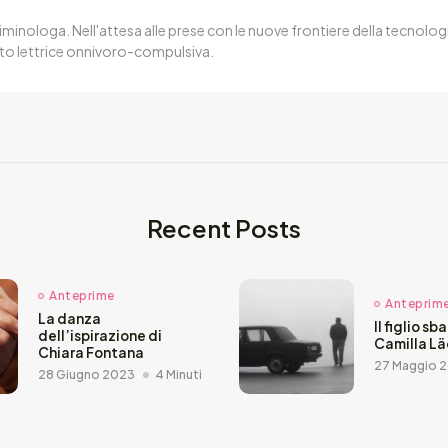
iminologa. Nell'attesa alle prese con le nuove frontiere della tecnologi
to lettrice onnivoro-compulsiva.
Recent Posts
Anteprime
Anteprim
La danza
Il figlio sb
dell’ispirazione di
Camilla L
Chiara Fontana
27 Maggio 
28 Giugno 2023
4 Minuti