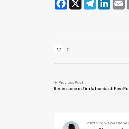
Facebook
X
Telegram
LinkedIn
E
0
Previous Post
Recensione di Tira la bomba di Pino R
Scritto con la passione p