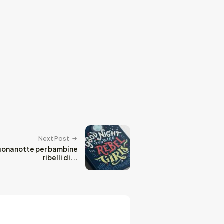
Next Post
buonanotte per bambine
ribelli di...