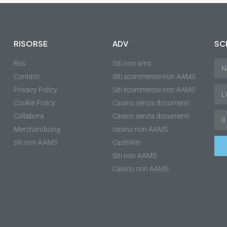
RISORSE
ADV
SCR
Rss
Siti non ams
Contatti
Siti scommesse non AAMS
Privacy Policy
Siti scommesse non AAMS
Cookie Policy
Casino senza documenti
Collabora
Casino senza documenti
r
Merchandising
casino non AAMS
siti non AAMS
CashWin
Siti non AAMS
Casino non AAMS