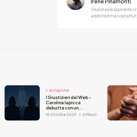
Irene Pinamonti
Giurista ed aspirante cr
addicted ma soprattut
Anteprime
I Giustizieri del Web –
Carolina Iapicca
debutta con un...
15 Ottobre 2025
6 Minuti