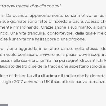
ato ogni traccia di quella che eri?
ima. Da quando, apparentemente senza motivo, un uomo
le sue giornate sono fatte di ricordo e paura. Adesso 
tamente rimarginando. Grazie anche a suo marito, al ba
anco. Una vita tranquilla, confortevole, dalla quale Mel
lte è una vita che ha il sapore di una prigione.
ve, viene aggredita in un altro parco, nello stesso 
non vuole continuare a vivere nella paura, dovrà scoprire
sa, nella sua vita di prima, ha più segreti di quanti chi
lasciato dietro di sé delle tracce che aspettano solo di 
ese di thriller.
La vita di prima
è il thriller che ha decreta
l luglio 2017 arriverà in UK il suo atteso nuovo romanzo