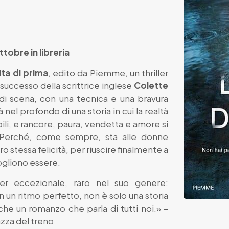
ttobre in libreria
ita di prima
, edito da Piemme, un thriller
successo della scrittrice inglese
Colette
i di scena, con una tecnica e una bravura
à nel profondo di una storia in cui la realtà
i, e rancore, paura, vendetta e amore si
. Perché, come sempre, sta alle donne
oro stessa felicità, per riuscire finalmente a
ogliono essere.
er eccezionale, raro nel suo genere:
 un ritmo perfetto, non è solo una storia
he un romanzo che parla di tutti noi.» –
azza del treno