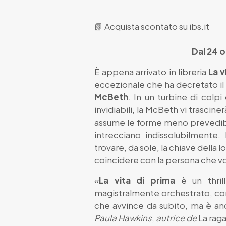
📗
Acquista scontato su ibs.it
Dal 24 o
È appena arrivato in libreria
La v
eccezionale che ha decretato il 
McBeth
. In un turbine di colp
invidiabili, la McBeth vi trasciner
assume le forme meno prevedibil
intrecciano indissolubilmente
trovare, da sole, la chiave della l
coincidere con la persona che v
«
La vita di prima
è un thrill
magistralmente orchestrato, con
che avvince da subito, ma è anc
Paula Hawkins
,
autrice de
La rag