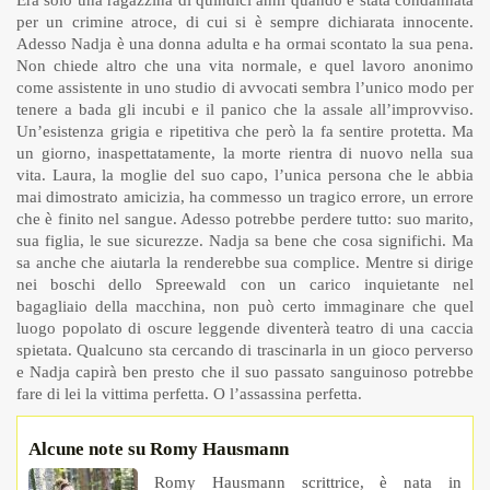
Era solo una ragazzina di quindici anni quando è stata condannata
per un crimine atroce, di cui si è sempre dichiarata innocente.
Adesso Nadja è una donna adulta e ha ormai scontato la sua pena.
Non chiede altro che una vita normale, e quel lavoro anonimo
come assistente in uno studio di avvocati sembra l’unico modo per
tenere a bada gli incubi e il panico che la assale all’improvviso.
Un’esistenza grigia e ripetitiva che però la fa sentire protetta. Ma
un giorno, inaspettatamente, la morte rientra di nuovo nella sua
vita. Laura, la moglie del suo capo, l’unica persona che le abbia
mai dimostrato amicizia, ha commesso un tragico errore, un errore
che è finito nel sangue. Adesso potrebbe perdere tutto: suo marito,
sua figlia, le sue sicurezze. Nadja sa bene che cosa significhi. Ma
sa anche che aiutarla la renderebbe sua complice. Mentre si dirige
nei boschi dello Spreewald con un carico inquietante nel
bagagliaio della macchina, non può certo immaginare che quel
luogo popolato di oscure leggende diventerà teatro di una caccia
spietata. Qualcuno sta cercando di trascinarla in un gioco perverso
e Nadja capirà ben presto che il suo passato sanguinoso potrebbe
fare di lei la vittima perfetta. O l’assassina perfetta.
Alcune note su Romy Hausmann
Romy Hausmann scrittrice, è nata in