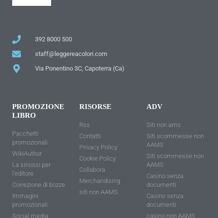
392 8000 500
staff@leggereacolori.com
Via Ponentino 3C, Capoterra (Ca)
PROMOZIONE
RISORSE
ADV
LIBRO
Rss
Siti non ams
Pacchetti
Contatti
Siti scommesse non
promozionali
AAMS
Privacy Policy
WikiAuthor
Siti scommesse non
Cookie Policy
La sinossi per
AAMS
Collabora
l'editore
Casino senza
Merchandising
Correzione di bozze
documenti
siti non AAMS
Immagini
Casino senza
promozionali
documenti
Social media
casino non AAMS