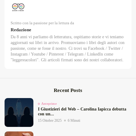
Scritto con la passione per la lettura da
Redazione
Da 8 anni vi parliamo di letteratura, ospitiamo storie e vi teniamo
aggiornati sui libri in arrivo. Promuoviamo i libri degli autori con
passione, come se fosse il nostro. Ci trovi su Facebook / Twitter /
Instagram / Youtube / Pinterest / Telegram / LinkedIn come
"leggereacolori". Gli articoli firmati sono dei nostri collaboratori.
Recent Posts
Anteprime
I Giustizieri del Web – Carolina Iapicca debutta
con un...
15 Ottobre 2025
6 Minuti