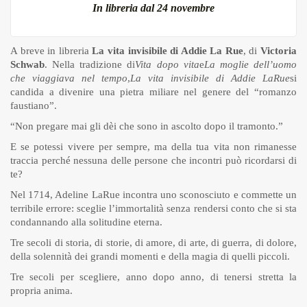
In libreria dal 24 novembre
A breve in libreria
La vita invisibile di Addie La Rue
, di
Victoria
Schwab
. Nella tradizione di
Vita dopo vita
e
La moglie dell’uomo
che viaggiava nel tempo
,
La vita invisibile di Addie LaRue
si
candida a divenire una pietra miliare nel genere del “romanzo
faustiano”.
“Non pregare mai gli dèi che sono in ascolto dopo il tramonto.”
E se potessi vivere per sempre, ma della tua vita non rimanesse
traccia perché nessuna delle persone che incontri può ricordarsi di
te?
Nel 1714, Adeline LaRue incontra uno sconosciuto e commette un
terribile errore: sceglie l’immortalità senza rendersi conto che si sta
condannando alla solitudine eterna.
Tre secoli di storia, di storie, di amore, di arte, di guerra, di dolore,
della solennità dei grandi momenti e della magia di quelli piccoli.
Tre secoli per scegliere, anno dopo anno, di tenersi stretta la
propria anima.