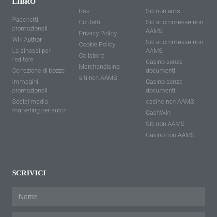
LIBRO
Rss
Siti non ams
Pacchetti
Contatti
Siti scommesse non
promozionali
AAMS
Privacy Policy
WikiAuthor
Siti scommesse non
Cookie Policy
La sinossi per
AAMS
Collabora
l'editore
Casino senza
Merchandising
Correzione di bozze
documenti
siti non AAMS
Immagini
Casino senza
promozionali
documenti
Social media
casino non AAMS
marketing per autori
CashWin
Siti non AAMS
Casino non AAMS
SCRIVICI