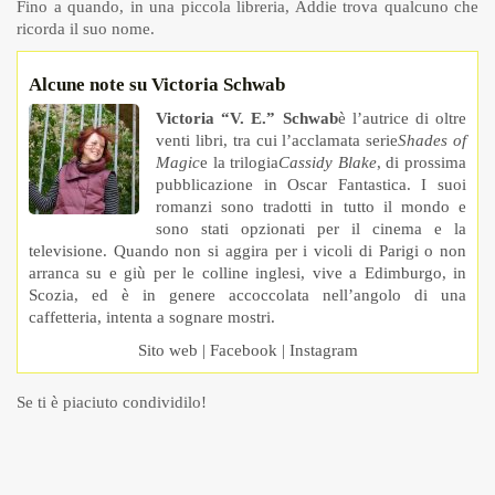
Fino a quando, in una piccola libreria, Addie trova qualcuno che
ricorda il suo nome.
Alcune note su Victoria Schwab
Victoria “V. E.” Schwab
è l’autrice di oltre
venti libri, tra cui l’acclamata serie
Shades of
Magic
e la trilogia
Cassidy Blake
, di prossima
pubblicazione in Oscar Fantastica. I suoi
romanzi sono tradotti in tutto il mondo e
sono stati opzionati per il cinema e la
televisione. Quando non si aggira per i vicoli di Parigi o non
arranca su e giù per le colline inglesi, vive a Edimburgo, in
Scozia, ed è in genere accoccolata nell’angolo di una
caffetteria, intenta a sognare mostri.
Sito web
|
Facebook
|
Instagram
Se ti è piaciuto condividilo!