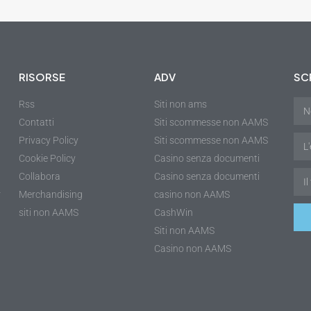
RISORSE
ADV
SCR
Rss
Siti non ams
Contatti
Siti scommesse non AAMS
Privacy Policy
Siti scommesse non AAMS
Cookie Policy
Casino senza documenti
Collabora
Casino senza documenti
r
Merchandising
casino non AAMS
siti non AAMS
CashWin
Siti non AAMS
Casino non AAMS