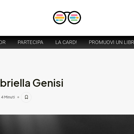
OR
PARTECIPA
LA CARD!
PROMUOVI UN LIB
riella Genisi
4 Minuti