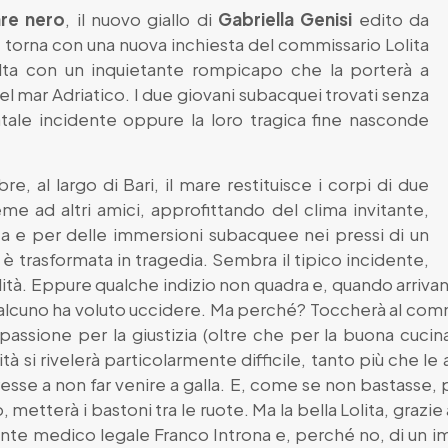
re nero
, il nuovo giallo di
Gabriella Genisi
edito da
 torna con una nuova inchiesta del commissario Lolita
lta con un inquietante rompicapo che la porterà a
del mar Adriatico. I due giovani subacquei trovati senza
fatale incidente oppure la loro tragica fine nasconde
e, al largo di Bari, il mare restituisce i corpi di due
eme ad altri amici, approfittando del clima invitante,
rca e per delle immersioni subacquee nei pressi di un
i è trasformata in tragedia. Sembra il tipico incidente,
ità. Eppure qualche indizio non quadra e, quando arrivano 
alcuno ha voluto uccidere. Ma perché? Toccherà al comm
sione per la giustizia (oltre che per la buona cucina 
ità si rivelerà particolarmente difficile, tanto più che 
esse a non far venire a galla. E, come se non bastasse, 
, metterà i bastoni tra le ruote. Ma la bella Lolita, grazie a
nte medico legale Franco Introna e, perché no, di un im