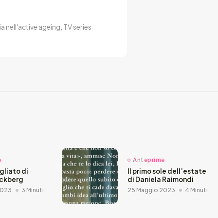
a nell'active ageing, TV series
e
Anteprime
agliato di
Il primo sole dell’estate
äckberg
di Daniela Raimondi
2023
3 Minuti
25 Maggio 2023
4 Minuti