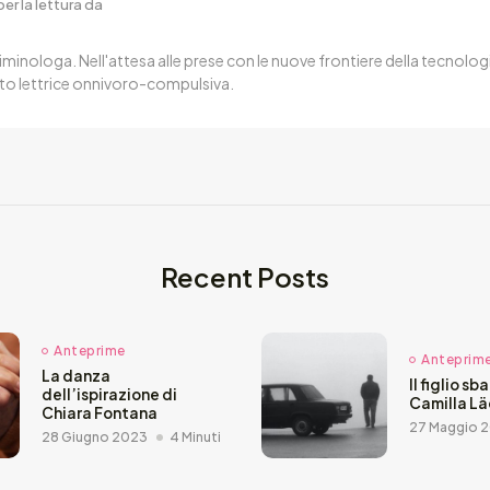
er la lettura da
iminologa. Nell'attesa alle prese con le nuove frontiere della tecnologi
to lettrice onnivoro-compulsiva.
Recent Posts
Anteprime
Anteprim
La danza
Il figlio sb
dell’ispirazione di
Camilla L
Chiara Fontana
27 Maggio 
28 Giugno 2023
4 Minuti