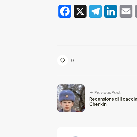
Facebook
X
Telegram
LinkedIn
E
0
Previous Post
Recensione di Il caccia
Chenkin