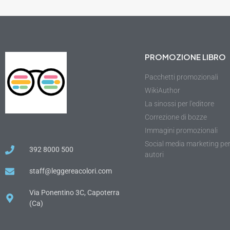
PROMOZIONE LIBRO
Pacchetti promozionali
WikiAuthor
La sinossi per l'editore
Correzione di bozze
Immagini promozionali
Social media marketing pe
392 8000 500
autori
staff@leggereacolori.com
Via Ponentino 3C, Capoterra
(Ca)