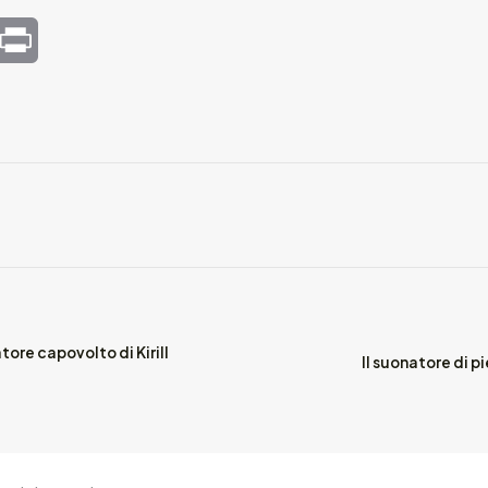
mail
Print
tore capovolto di Kirill
Il suonatore di p