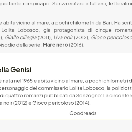
quietante rompicapo. Senza esitare a tuffarsi, letteralm
 abita vicino al mare, a pochi chilometri da Bari. Ha scrit
 Lolita Lobosco, già protagonista di cinque roman
),
Giallo ciliegia
(2011),
Uva noir
(2012),
Gioco pericolos
isodio della serie:
Mare nero
(2016).
lla Genisi
 nata nel 1965 e abita vicino al mare, a pochi chilometri d
 personaggio del commissario Lolita Lobosco, la poliziott
 di quattro romanzi pubblicati da Sonzogno: La circonfere
Uva noir (2012) e Gioco pericoloso (2014).
Goodreads