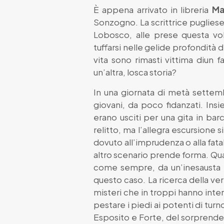
È appena arrivato in libreria
Ma
Sonzogno. La scrittrice pugliese
Lobosco, alle prese questa vo
tuffarsi nelle gelide profondità 
vita sono rimasti vittima diun 
un’altra, losca storia?
In una giornata di metà settembr
giovani, da poco fidanzati. Insi
erano usciti per una gita in ba
relitto, ma l’allegra escursione s
dovuto all’imprudenza o alla fatal
altro scenario prende forma. Qu
come sempre, da un’inesausta pas
questo caso. La ricerca della ver
misteri che in troppi hanno inter
pestare i piedi ai potenti di turno
Esposito e Forte, del sorprende