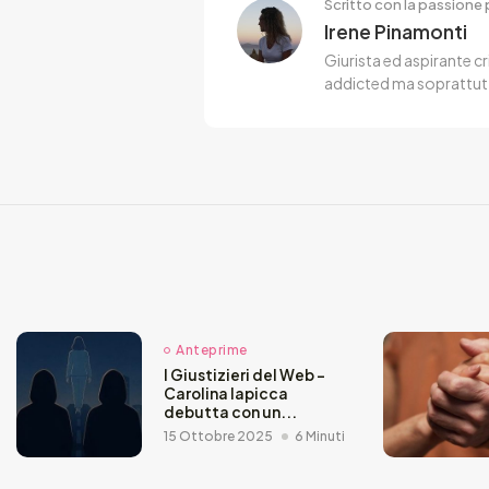
Scritto con la passione p
Irene Pinamonti
Giurista ed aspirante cr
addicted ma soprattut
Anteprime
I Giustizieri del Web –
Carolina Iapicca
debutta con un...
15 Ottobre 2025
6 Minuti