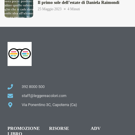
Il primo sole dell’estate di Daniela Raimondi
25 Maggio 2023
4 Minuti
392 8000 500
staff@leggereacolori.com
Via Ponentino 3C, Capoterra (Ca)
PROMOZIONE
RISORSE
ADV
LIBRO