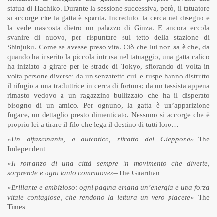
statua di Hachiko. Durante la sessione successiva, però, il tatuatore
si accorge che la gatta è sparita. Incredulo, la cerca nel disegno e
la vede nascosta dietro un palazzo di Ginza. E ancora eccola
svanire di nuovo, per rispuntare sul tetto della stazione di
Shinjuku. Come se avesse preso vita. Ciò che lui non sa è che, da
quando ha inserito la piccola intrusa nel tatuaggio, una gatta calico
ha iniziato a girare per le strade di Tokyo, sfiorando di volta in
volta persone diverse: da un senzatetto cui le ruspe hanno distrutto
il rifugio a una traduttrice in cerca di fortuna; da un tassista appena
rimasto vedovo a un ragazzino bullizzato che ha il disperato
bisogno di un amico. Per ognuno, la gatta è un’apparizione
fugace, un dettaglio presto dimenticato. Nessuno si accorge che è
proprio lei a tirare il filo che lega il destino di tutti loro…
«Un affascinante, e autentico, ritratto del Giappone»
–The
Independent
«Il romanzo di una città sempre in movimento che diverte,
sorprende e ogni tanto commuove»
–The Guardian
«Brillante e ambizioso: ogni pagina emana un’energia e una forza
vitale contagiose, che rendono la lettura un vero piacere»
–The
Times