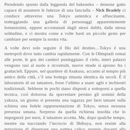
Prendendo spunto dalla leggenda del bakeneko – demone gatto
capace di assumere le fattezze di una fanciulla –
Nick Bradely
ci
conduce attraverso una Tokyo autentica e affascinante,
tratteggiando una galleria di personaggi apparentemente
lontanissimi, eppure accomunati dagli stessi dubbi, dalla stessa
solitudine, e ci mostra come a volte basti un piccolo gesto per
cambiare per sempre la nostra vita.
A volte devi solo seguire il filo del destino…Tokyo è una
metropoli dove tutto cambia rapidamente. Con le Olimpiadi ormai
alle porte, le gru dei cantieri punteggiano il cielo, interi palazzi
vengono rasi al suolo e ricostruiti, nuove strade si aprono fra i
grattacieli. Eppure, nel quartiere di Asakusa, accanto al tempio più
antico della città, c’è una bottega rimasta identica da secoli. È il
laboratorio di un tatuatore, forse l’ultimo a usare aghi e inchiostri
tradizionali. Sebbene in pochi siano disposti a sottoporsi a quella
tecnica, così dolorosa da spaventare persino gli uomini della
yakuza, un giorno si presenta una ragazza per farsi tatuare sulla
schiena una fedele rappresentazione di Tokyo, senza nessuna
presenza umana. Sorpreso da quella richiesta insolita che lo
impegnerà per mesi, il tatuatore accetta. Ma, dopo qualche tempo,
mentre sta tracciando l’incrocio di Shibuya, non resiste alla
tentazione di disegnare una gattina calico proprio davanti alla