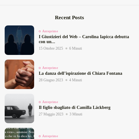
Recent Posts
Anteprime
I Giustizieri del Web – Carolina Iapicca debutta
con un...
15 Ottobre 2025
6 Minuti
Anteprime
La danza dell’ispirazione di Chiara Fontana
28 Giugno 2023
4 Minuti
Anteprime
Il figlio sbagliato di Camilla Läckberg
27 Maggio 2023
3 Minuti
Anteprime