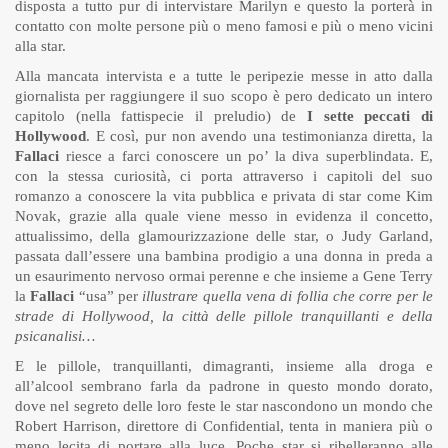
disposta a tutto pur di intervistare Marilyn e questo la porterà in
contatto con molte persone più o meno famosi e più o meno vicini
alla star.
Alla mancata intervista e a tutte le peripezie messe in atto dalla
giornalista per raggiungere il suo scopo è pero dedicato un intero
capitolo (nella fattispecie il preludio) de
I sette peccati di
Hollywood
. E così, pur non avendo una testimonianza diretta, la
Fallaci
riesce a farci conoscere un po’ la diva superblindata. E,
con la stessa curiosità, ci porta attraverso i capitoli del suo
romanzo a conoscere la vita pubblica e privata di star come Kim
Novak, grazie alla quale viene messo in evidenza il concetto,
attualissimo, della glamourizzazione delle star, o Judy Garland,
passata dall’essere una bambina prodigio a una donna in preda a
un esaurimento nervoso ormai perenne e che insieme a Gene Terry
la
Fallaci
“usa” per
illustrare quella vena di follia che corre per le
strade di Hollywood, la città delle pillole tranquillanti e della
psicanalisi…
E le pillole, tranquillanti, dimagranti, insieme alla droga e
all’alcool sembrano farla da padrone in questo mondo dorato,
dove nel segreto delle loro feste le star nascondono un mondo che
Robert Harrison, direttore di Confidential, tenta in maniera più o
meno lecita di portare alla luce. Poche star si ribelleranno alle