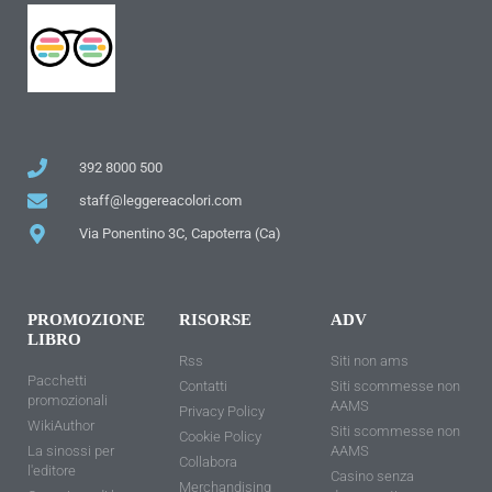
392 8000 500
staff@leggereacolori.com
Via Ponentino 3C, Capoterra (Ca)
PROMOZIONE
RISORSE
ADV
LIBRO
Rss
Siti non ams
Pacchetti
Contatti
Siti scommesse non
promozionali
AAMS
Privacy Policy
WikiAuthor
Siti scommesse non
Cookie Policy
La sinossi per
AAMS
Collabora
l'editore
Casino senza
Merchandising