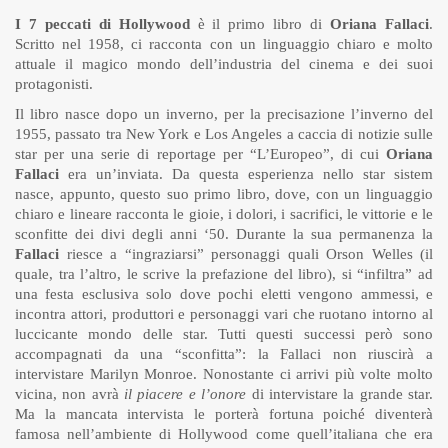
I 7 peccati di Hollywood
è il primo libro di
Oriana Fallaci
.
Scritto nel 1958, ci racconta con un linguaggio chiaro e molto
attuale il magico mondo dell’industria del cinema e dei suoi
protagonisti.
Il libro nasce dopo un inverno, per la precisazione l’inverno del
1955, passato tra New York e Los Angeles a caccia di notizie sulle
star per una serie di reportage per “L’Europeo”, di cui
Oriana
Fallaci
era un’inviata. Da questa esperienza nello star sistem
nasce, appunto, questo suo primo libro, dove, con un linguaggio
chiaro e lineare racconta le gioie, i dolori, i sacrifici, le vittorie e le
sconfitte dei divi degli anni ‘50. Durante la sua permanenza la
Fallaci
riesce a “ingraziarsi” personaggi quali Orson Welles (il
quale, tra l’altro, le scrive la prefazione del libro), si “infiltra” ad
una festa esclusiva solo dove pochi eletti vengono ammessi, e
incontra attori, produttori e personaggi vari che ruotano intorno al
luccicante mondo delle star. Tutti questi successi però sono
accompagnati da una “sconfitta”: la Fallaci non riuscirà a
intervistare Marilyn Monroe. Nonostante ci arrivi più volte molto
vicina, non avrà
il piacere e l’onore
di intervistare la grande star.
Ma la mancata intervista le porterà fortuna poiché diventerà
famosa nell’ambiente di Hollywood come quell’italiana che era