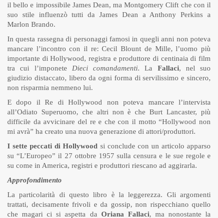
il bello e impossibile James Dean, ma Montgomery Clift che con il
suo stile influenzò tutti da James Dean a Anthony Perkins a
Marlon Brando.
In questa rassegna di personaggi famosi in quegli anni non poteva
mancare l’incontro con il re: Cecil Blount de Mille, l’uomo più
importante di Hollywood, registra e produttore di centinaia di film
tra cui l’imponete
Dieci comandamenti
. La
Fallaci
, nel suo
giudizio distaccato, libero da ogni forma di servilissimo e sincero,
non risparmia nemmeno lui.
E dopo il Re di Hollywood non poteva mancare l’intervista
all’Odiato Superuomo, che altri non è che Burt Lancaster, più
difficile da avvicinare del re e che con il motto “Hollywood non
mi avrà” ha creato una nuova generazione di attori/produttori.
I sette peccati di Hollywood
si conclude con un articolo apparso
su “L’Europeo” il 27 ottobre 1957 sulla censura e le sue regole e
su come in America, registri e produttori riescano ad aggirarla.
Approfondimento
La particolarità di questo libro è la leggerezza. Gli argomenti
trattati, decisamente frivoli e da gossip, non rispecchiano quello
che magari ci si aspetta da
Oriana Fallaci
, ma nonostante la