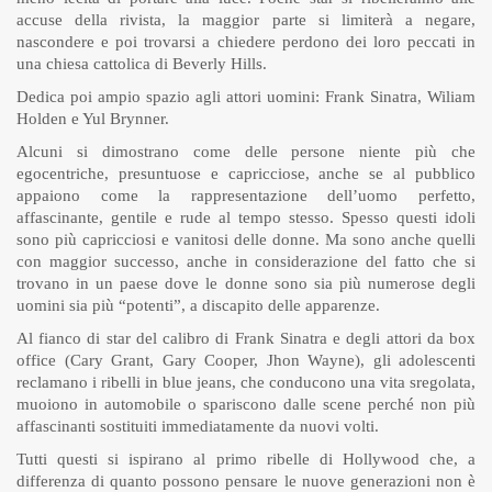
accuse della rivista, la maggior parte si limiterà a negare,
nascondere e poi trovarsi a chiedere perdono dei loro peccati in
una chiesa cattolica di Beverly Hills.
Dedica poi ampio spazio agli attori uomini: Frank Sinatra, Wiliam
Holden e Yul Brynner.
Alcuni si dimostrano come delle persone niente più che
egocentriche, presuntuose e capricciose, anche se al pubblico
appaiono come la rappresentazione dell’uomo perfetto,
affascinante, gentile e rude al tempo stesso. Spesso questi idoli
sono più capricciosi e vanitosi delle donne. Ma sono anche quelli
con maggior successo, anche in considerazione del fatto che si
trovano in un paese dove le donne sono sia più numerose degli
uomini sia più “potenti”, a discapito delle apparenze.
Al fianco di star del calibro di Frank Sinatra e degli attori da box
office (Cary Grant, Gary Cooper, Jhon Wayne), gli adolescenti
reclamano i ribelli in blue jeans, che conducono una vita sregolata,
muoiono in automobile o spariscono dalle scene perché non più
affascinanti sostituiti immediatamente da nuovi volti.
Tutti questi si ispirano al primo ribelle di Hollywood che, a
differenza di quanto possono pensare le nuove generazioni non è