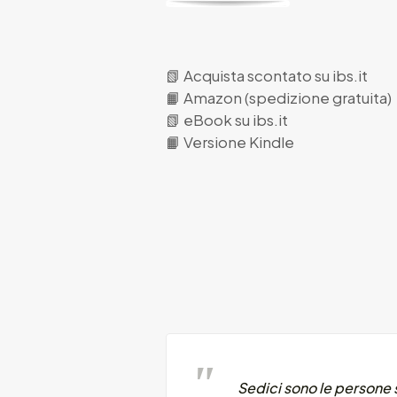
📗
Acquista scontato su ibs.it
📙
Amazon (spedizione gratuita)
📗
eBook su ibs.it
📙
Versione Kindle
Sedici sono le persone 