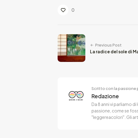
0
Previous Post
La radice del sole di M
Scritto con la passione p
Redazione
Da 8 anni vi parliamo di 
passione, come se fosse
"leggereacolori". Gli ar