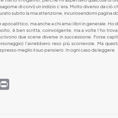
 sagome di corvi) un indizio c’era. Molto diverso da ciò
catturato subito la mia attenzione, incuriosendomi pagina 
e apocalittico, ma anche a chi ama i libri in generale. Ho 
 molto, è ben scritta, coinvolgente, ma a volte l’ho trova
crivono due scene diverse in successione. Forse capitol
ersonaggio) l’avrebbero reso più scorrevole. Ma questa
espresso meglio il suo pensiero. In ogni caso da leggere.
mail
Print