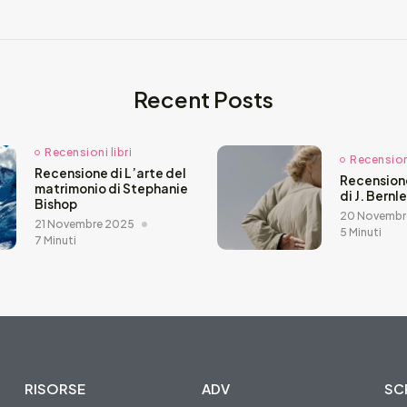
Recent Posts
Recensioni libri
Recensioni
Recensione di L’arte del
Recension
matrimonio di Stephanie
di J. Bernl
Bishop
20 Novembr
21 Novembre 2025
5 Minuti
7 Minuti
RISORSE
ADV
SCR