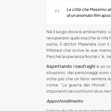
La città che Massimo att
di un anomalo film apoca
Né il luogo dove è ambientato: un
recuperare qualcosa che la vita 
santa, il dottor Malandra con il
Mildred che scrive le sue memori
Perché la speranza finché c’è, tie
Aspettando i naufraghi
è un rom
situazioni, dei personaggi sono c
volte più che un libro sembra la 
come “La guerra dei Mondi”, “T
impotenti nei confronti di un nem
Approfondimento
Il titolo del libro mi ha inizial