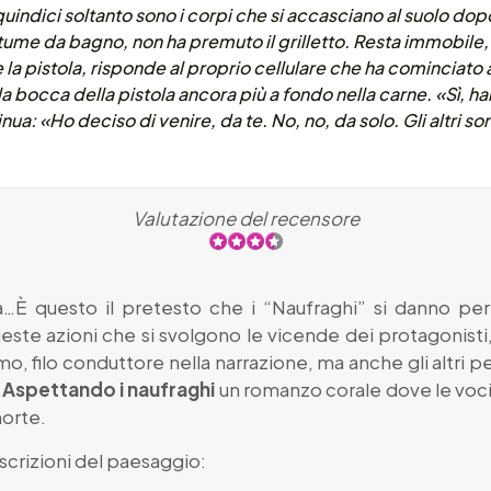
quindici soltanto sono i corpi che si accasciano al suolo dopo
ume da bagno, non ha premuto il grilletto. Resta immobile, c
a pistola, risponde al proprio cellulare che ha cominciato 
bocca della pistola ancora più a fondo nella carne. «Sì, han
nua: «Ho deciso di venire, da te. No, no, da solo. Gli altri s
Valutazione del recensore
È questo il pretesto che i “Naufraghi” si danno per g
este azioni che si svolgono le vicende dei protagonisti,
mo, filo conduttore nella narrazione, ma anche gli altri
e
Aspettando i naufraghi
un romanzo corale dove le voc
morte.
crizioni del paesaggio: