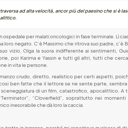
raversa ad alta velocità, ancor più del paesino che si è lasc
littico.
 ospedale per malati oncologici in fase terminale. Lì ciasc
ha loro negato. C’è Massimo che ritrova suo padre, c’è 
 suo vizio, Olga la suora indifferente ai sentimenti, G
e, poi Karima e Yassin e tutti gli altri, tutti che cerca
ne in vita le persone.
anzo crudo, diretto, realistico per certi aspetti, poich
osi ben fatte che il lettore se ne sente parte, sembra d
sceneggiatura di un film, catastrofico, apocalittico. A t
erminator”, “Cloverfield”, soprattutto nei momenti i
ico inesorabile che dà loro la caccia.
mente tratto in inganno, perché mi aspettavo qualcosa di d