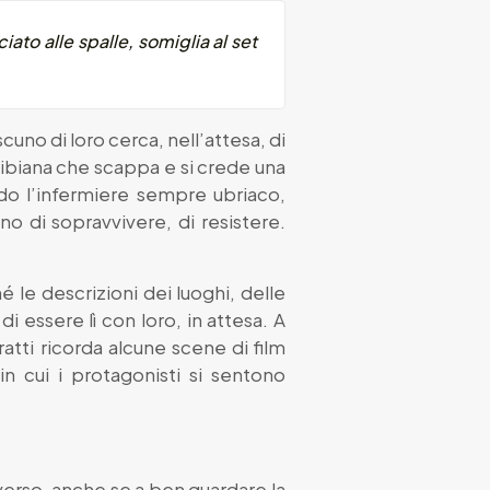
iato alle spalle, somiglia al set
uno di loro cerca, nell’attesa, di
Bibiana che scappa e si crede una
uido l’infermiere sempre ubriaco,
no di sopravvivere, di resistere.
é le descrizioni dei luoghi, delle
i essere lì con loro, in attesa. A
ratti ricorda alcune scene di film
n cui i protagonisti si sentono
iverso, anche se a ben guardare la