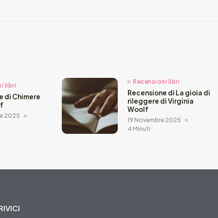
Recensioni libri
 libri
Recensione di La gioia di
e di Chimere
rileggere di Virginia
ef
Woolf
e 2025
19 Novembre 2025
4 Minuti
IVICI