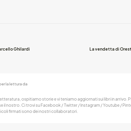
arcello Ghilardi
La vendetta di Orest
er la lettura da
letteratura, ospitiamo storie e vi teniamo aggiornati sui libri in arrivo.
 il nostro. Ci trovi su Facebook / Twitter / Instagram / Youtube / Pin
ticoli firmati sono dei nostri collaboratori.