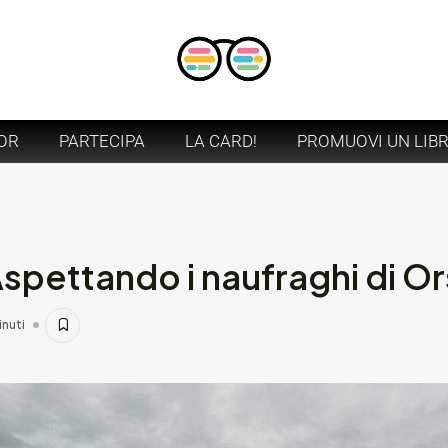
OR
PARTECIPA
LA CARD!
PROMUOVI UN LIB
spettando i naufraghi di O
inuti