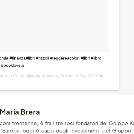
mia #finanza#libri #rizzoli #leggereacolori #libri #libro
g #booklovers
gere a Colori (@leggereacolori) in data:
9 Lug 2015 alle ore 06:08 PDT
 Maria Brera
ora trentenne, è fra i tre soci fondatori del Gruppo Kair
’Europa, oggi è capo degli investimenti del Gruppo K