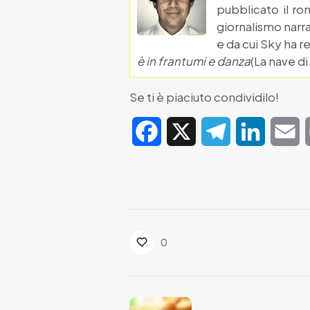
pubblicato il r
giornalismo narra
e da cui Sky ha r
è in frantumi e danza
(La nave di
Se ti è piaciuto condividilo!
Facebook
X
Telegram
LinkedIn
E
0