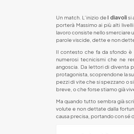
Un match. L’inizio de
I diavoli
si
porterà Massimo ai più alti livell
lavoro consiste nello smerciare un’
parole viscide, dette e non dett
Il contesto che fa da sfondo è
numerosi tecnicismi che ne ren
angoscia. Da lettori di diventa p
protagonista, scoprendone la sua i
pezzi di vite che si spezzano o 
breve, o che forse stiamo già vive
Ma quando tutto sembra già scritt
volute e non dettate dalla fortun
causa precisa, portando con sé 