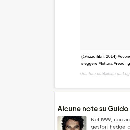
(@rizzolilibri, 2014) #econo
#leggere #lettura #readin
Una foto pubblicata da Leg
Alcune note su Guido
Nel 1999, non anc
gestori hedge d