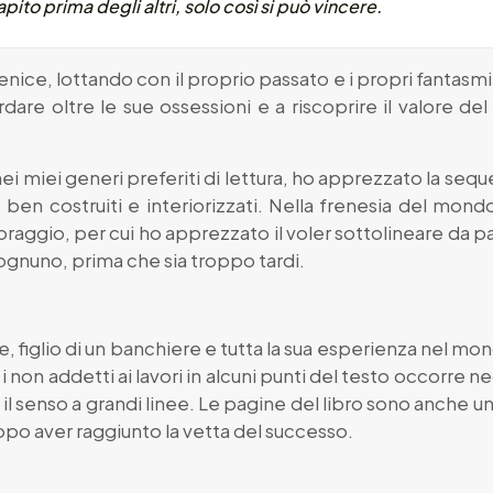
apito prima degli altri, solo così si può vincere.
nice, lottando con il proprio passato e i propri fantasmi
rdare oltre le sue ossessioni e a riscoprire il valore de
nei miei generi preferiti di lettura, ho apprezzato la seq
, ben costruiti e interiorizzati. Nella frenesia del mo
oraggio, per cui ho apprezzato il voler sottolineare da p
 ognuno, prima che sia troppo tardi.
e, figlio di un banchiere e tutta la sua esperienza nel mo
i non addetti ai lavori in alcuni punti del testo occorre n
l senso a grandi linee. Le pagine del libro sono anche un
dopo aver raggiunto la vetta del successo.