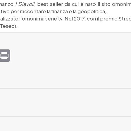
omanzo
I Diavoli
, best seller da cui è nato il sito omoni
tivo per raccontare la finanza e la geopolitica,
ealizzato l’omonima serie tv. Nel 2017, con il premio Stre
 Teseo).
mail
Print