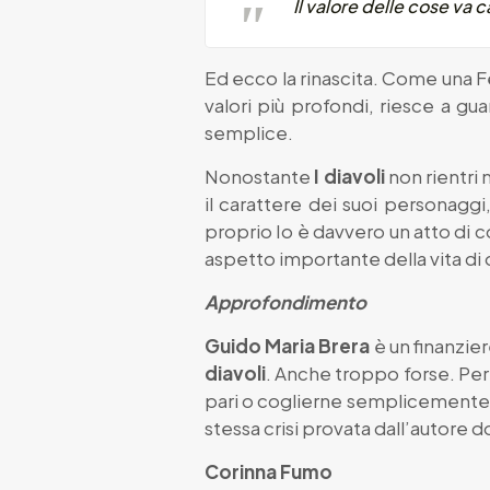
Il valore delle cose va c
Ed ecco la rinascita. Come una Fe
valori più profondi, riesce a gua
semplice.
Nonostante
I diavoli
non rientri 
il carattere dei suoi personaggi
proprio Io è davvero un atto di c
aspetto importante della vita di
Approfondimento
Guido Maria Brera
è un finanzier
diavoli
. Anche troppo forse. Per 
pari o coglierne semplicemente i
stessa crisi provata dall’autore 
Corinna Fumo