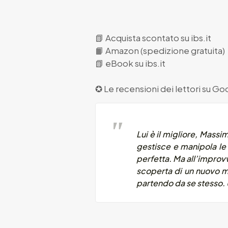
📗
Acquista scontato su ibs.it
📙
Amazon (spedizione gratuita)
📗
eBook su ibs.it
✪ Le recensioni dei lettori su
Goo
Lui è il migliore, Mass
gestisce e manipola le 
perfetta. Ma all’improvv
scoperta di un nuovo mon
partendo da se stesso. 