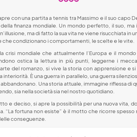
 apre con una partita a tennis tra Massimo e il suo capo 
i della finanza mondiale. Un mondo perfetto, il suo, ma in
illusione, ma di fatto la sua vita ne viene risucchiata in un
e che condizionano i comportamenti, le scelte e le vite.
 la crisi mondiale che attualmente l’Europa e il mondo
dono ostica la lettura in più punti, leggerne i mecca
arte del romanzo, si vive la storia con apprensione e si
nteriorità. È una guerra in parallelo, una guerra silenzios
si abbandonano. Una storia attuale, immagine riflessa di 
ndo, sia nella società sia nel nostro quotidiano.
o e deciso, si apre la possibilità per una nuova vita, d
a. “La fortuna non esiste” è il motto che ricorre spesso
delle conseguenze.