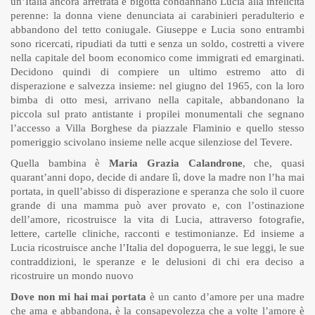
un’Italia ancora arretrata e bigotta condannano Lucia alla infelicità
perenne: la donna viene denunciata ai carabinieri peradulterio e
abbandono del tetto coniugale. Giuseppe e Lucia sono entrambi
sono ricercati, ripudiati da tutti e senza un soldo, costretti a vivere
nella capitale del boom economico come immigrati ed emarginati.
Decidono quindi di compiere un ultimo estremo atto di
disperazione e salvezza insieme: nel giugno del 1965, con la loro
bimba di otto mesi, arrivano nella capitale, abbandonano la
piccola sul prato antistante i propilei monumentali che segnano
l’accesso a Villa Borghese da piazzale Flaminio e quello stesso
pomeriggio scivolano insieme nelle acque silenziose del Tevere.
Quella bambina è
Maria Grazia Calandrone
, che, quasi
quarant’anni dopo, decide di andare lì, dove la madre non l’ha mai
portata, in quell’abisso di disperazione e speranza che solo il cuore
grande di una mamma può aver provato e, con l’ostinazione
dell’amore, ricostruisce la vita di Lucia, attraverso fotografie,
lettere, cartelle cliniche, racconti e testimonianze. Ed insieme a
Lucia ricostruisce anche l’Italia del dopoguerra, le sue leggi, le sue
contraddizioni, le speranze e le delusioni di chi era deciso a
ricostruire un mondo nuovo
Dove non mi hai mai portata
è un canto d’amore per una madre
che ama e abbandona, è la consapevolezza che a volte l’amore è