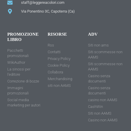
staff@leggereacolori.com
Via Ponentino 3C, Capoterra (Ca)
PROMOZIONE
RISORSE
ADV
LIBRO
Rss
Siti non ams
Pacchetti
Contatti
Siti scommesse non
promozionali
AAMS
Privacy Policy
WikiAuthor
Siti scommesse non
Cookie Policy
La sinossi per
AAMS
Collabora
l'editore
Casino senza
Merchandising
Correzione di bozze
documenti
siti non AAMS
Immagini
Casino senza
promozionali
documenti
Social media
casino non AAMS
marketing per autori
CashWin
Siti non AAMS
Casino non AAMS