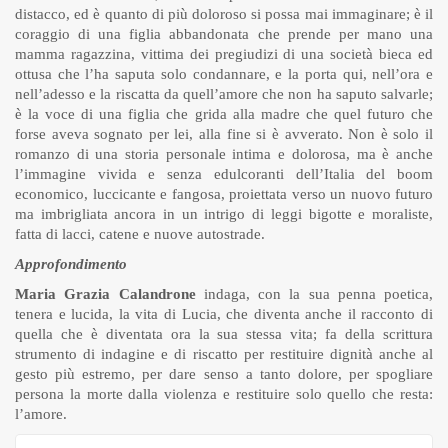
distacco, ed è quanto di più doloroso si possa mai immaginare; è il
coraggio di una figlia abbandonata che prende per mano una
mamma ragazzina, vittima dei pregiudizi di una società bieca ed
ottusa che l’ha saputa solo condannare, e la porta qui, nell’ora e
nell’adesso e la riscatta da quell’amore che non ha saputo salvarle;
è la voce di una figlia che grida alla madre che quel futuro che
forse aveva sognato per lei, alla fine si è avverato. Non è solo il
romanzo di una storia personale intima e dolorosa, ma è anche
l’immagine vivida e senza edulcoranti dell’Italia del boom
economico, luccicante e fangosa, proiettata verso un nuovo futuro
ma imbrigliata ancora in un intrigo di leggi bigotte e moraliste,
fatta di lacci, catene e nuove autostrade.
Approfondimento
Maria Grazia Calandrone
indaga, con la sua penna poetica,
tenera e lucida, la vita di Lucia, che diventa anche il racconto di
quella che è diventata ora la sua stessa vita; fa della scrittura
strumento di indagine e di riscatto per restituire dignità anche al
gesto più estremo, per dare senso a tanto dolore, per spogliare
persona la morte dalla violenza e restituire solo quello che resta:
l’amore.