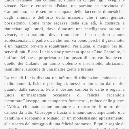
Lucia Galanteè una contadina, quarta di cinque figli, sveglia e
vivace. Nata e cresciuta aPalata, un paesino in provincia di
Campobasso, si è sempre occupata delle faccende domestiche,
degli animali e dell’orto della masseria che i suoi genitori
possiedono. Come tante ragazze della sua età, è costretta a
rinunciare agli studi, dove dimostra una intelligenza pronta e
vivace, e soprattutto deve rinunciare al suo primo amore
adolescenziali: il padre dice che non va bene, perché il giovanotto
è un ragazzo povero e squattrinato. Per Lucia, o meglio per lui,
serve di più. E così Lucia viene promessa sposa aGino Centolire, il
buffone del paese, proprietario di un pezzo di terra confinante con
quello dei Galante, un uomo violento e insensibile, ubriacone,
fannullone, succube di una madre gretta e tiranna.
La vita di Lucia diventa un inferno di tribolazioni, minacce e i
maltrattamenti, fisici e psicologici, messi in atto tanto dal marito
quanto dalla suocera. Però il destino cambia le carte e regala a
Lucia un’inaspettata occasione di felicità, facendole
incontrareGiuseppe, un «simpatico forestiero», reduce delle guerre
d’Africa, chiamato come muratore a ricostruire il muro della
camera da letto. Giuseppe e Lucia si innamorano, aspettando una
bambina e scappano a Milano, in un modestissimo appartamento,
alla ricerca del miraggio di una felicità promessa. E qui le regole di