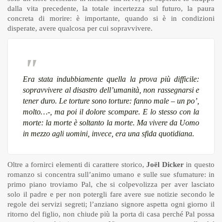
dalla vita precedente, la totale incertezza sul futuro, la paura
concreta di morire: è importante, quando si è in condizioni
disperate, avere qualcosa per cui sopravvivere.
Era stata indubbiamente quella la prova più difficile:
sopravvivere al disastro dell’umanità, non rassegnarsi e
tener duro. Le torture sono torture: fanno male – un po’,
molto…-, ma poi il dolore scompare. E lo stesso con la
morte: la morte è soltanto la morte. Ma vivere da Uomo
in mezzo agli uomini, invece, era una sfida quotidiana.
Oltre a fornirci elementi di carattere storico,
Joël Dicker
in questo
romanzo si concentra sull’animo umano e sulle sue sfumature: in
primo piano troviamo Pal, che si colpevolizza per aver lasciato
solo il padre e per non potergli fare avere sue notizie secondo le
regole dei servizi segreti; l’anziano signore aspetta ogni giorno il
ritorno del figlio, non chiude più la porta di casa perché Pal possa