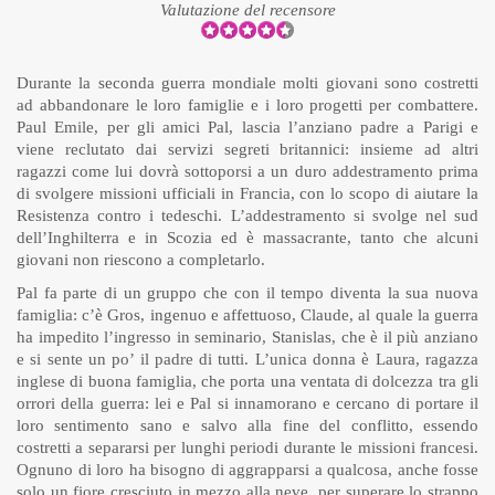
Valutazione del recensore
Durante la seconda guerra mondiale molti giovani sono costretti
ad abbandonare le loro famiglie e i loro progetti per combattere.
Paul Emile, per gli amici Pal, lascia l’anziano padre a Parigi e
viene reclutato dai servizi segreti britannici: insieme ad altri
ragazzi come lui dovrà sottoporsi a un duro addestramento prima
di svolgere missioni ufficiali in Francia, con lo scopo di aiutare la
Resistenza contro i tedeschi. L’addestramento si svolge nel sud
dell’Inghilterra e in Scozia ed è massacrante, tanto che alcuni
giovani non riescono a completarlo.
Pal fa parte di un gruppo che con il tempo diventa la sua nuova
famiglia: c’è Gros, ingenuo e affettuoso, Claude, al quale la guerra
ha impedito l’ingresso in seminario, Stanislas, che è il più anziano
e si sente un po’ il padre di tutti. L’unica donna è Laura, ragazza
inglese di buona famiglia, che porta una ventata di dolcezza tra gli
orrori della guerra: lei e Pal si innamorano e cercano di portare il
loro sentimento sano e salvo alla fine del conflitto, essendo
costretti a separarsi per lunghi periodi durante le missioni francesi.
Ognuno di loro ha bisogno di aggrapparsi a qualcosa, anche fosse
solo un fiore cresciuto in mezzo alla neve, per superare lo strappo