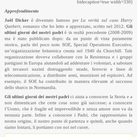
hidecaption=true width=330]
Approfondimento
Joël Dicker
è diventato famoso per
La verità sul caso Harry
Quebert
, romanzo che ho letto e apprezzato, scritto nel 2012.
Gli
ultimi giorni dei nostri padri
è in realtà precedente (2008-2009)
ma è stato pubblicato dopo: da un punto di vista puramente
storico, parla del poco noto SOE, Special Operations Executive,
un’organizzazione britannica creata nel 1940 da Churchill. Tale
organizzazione doveva collaborare con la Resistenza e i gruppi
partigiani in Europa aiutandoli ad addestrare i volontari, a sabotare
gli invasori nazisti distruggendo strade, ferrovie e linee di
telecomunicazione, a distribuire armi, munizioni ed esplosivi. Ad
esempio, il SOE ha contribuito in maniera rilevante al successo
dello sbarco in Normandia.
Gli ultimi giorni dei nostri padri
ci aiuta a conoscere la Storia e a
non dimenticare che certe cose sono già successe; a conoscere
l’Uomo, che è fragile ed imprevedibile e senza amore non va da
nessuna parte. Infine a conoscere i Padri, che rappresentano la
nostra origine, il nostro punto di partenza e quindi, anche quando
siamo lontani, li portiamo con noi nel cuore.