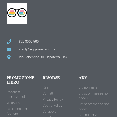
392 8000 500
staff@leggereacolori.com
Via Ponentino 3C, Capoterra (Ca)
PROMOZIONE
RISORSE
ADV
LIBRO
Rss
Siti non ams
Pacchetti
Contatti
Siti scommesse non
promozionali
AAMS
Privacy Policy
WikiAuthor
Siti scommesse non
Cookie Policy
La sinossi per
AAMS
Collabora
l'editore
Casino senza