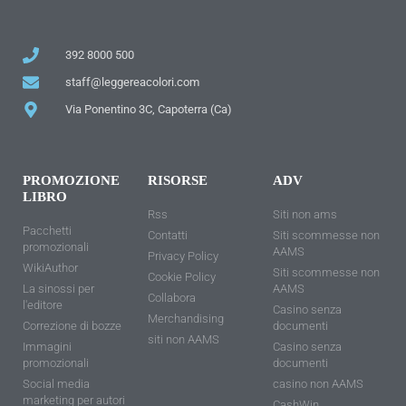
392 8000 500
staff@leggereacolori.com
Via Ponentino 3C, Capoterra (Ca)
PROMOZIONE
RISORSE
ADV
LIBRO
Rss
Siti non ams
Pacchetti
Contatti
Siti scommesse non
promozionali
AAMS
Privacy Policy
WikiAuthor
Siti scommesse non
Cookie Policy
La sinossi per
AAMS
Collabora
l'editore
Casino senza
Merchandising
Correzione di bozze
documenti
siti non AAMS
Immagini
Casino senza
promozionali
documenti
Social media
casino non AAMS
marketing per autori
CashWin