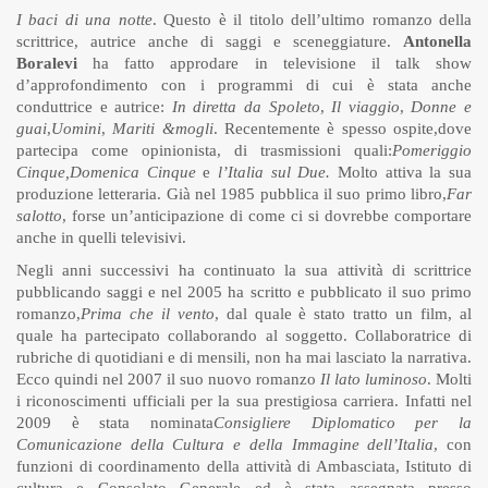
I baci di una notte
. Questo è il titolo dell’ultimo romanzo della
scrittrice, autrice anche di saggi e sceneggiature.
Antonella
Boralevi
ha fatto approdare in televisione il talk show
d’approfondimento con i programmi di cui è stata anche
conduttrice e autrice:
In diretta da Spoleto
,
Il viaggio
,
Donne e
guai
,
Uomini
,
Mariti &mogli
. Recentemente è spesso ospite,dove
partecipa come opinionista, di trasmissioni quali:
Pomeriggio
Cinque,Domenica Cinque
e
l’Italia sul Due.
Molto attiva la sua
produzione letteraria. Già nel 1985 pubblica il suo primo libro,
Far
salotto
, forse un’anticipazione di come ci si dovrebbe comportare
anche in quelli televisivi.
Negli anni successivi ha continuato la sua attività di scrittrice
pubblicando saggi e nel 2005 ha scritto e pubblicato il suo primo
romanzo,
Prima che il vento
, dal quale è stato tratto un film, al
quale ha partecipato collaborando al soggetto. Collaboratrice di
rubriche di quotidiani e di mensili, non ha mai lasciato la narrativa.
Ecco quindi nel 2007 il suo nuovo romanzo
Il lato luminoso
. Molti
i riconoscimenti ufficiali per la sua prestigiosa carriera. Infatti nel
2009 è stata nominata
Consigliere Diplomatico per la
Comunicazione della Cultura e della Immagine dell’Italia
, con
funzioni di coordinamento della attività di Ambasciata, Istituto di