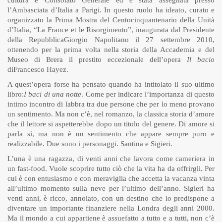
cultura e Consolato Generale ed è stata assegnata presso
l’Ambasciata d’Italia a Parigi. In questo ruolo ha ideato, curato e
organizzato la Prima Mostra del Centocinquantenario della Unità
d’Italia, “La France et le Risorgimento”, inaugurata dal Presidente
della RepubblicaGiorgio Napolitano il 27 settembre 2010,
ottenendo per la prima volta nella storia della Accademia e del
Museo di Brera il prestito eccezionale dell’opera
Il bacio
diFrancesco Hayez.
A quest’opera forse ha pensato quando ha intitolato il suo ultimo
libro:
I baci di una notte
. Come per indicare l’importanza di questo
intimo incontro di labbra tra due persone che per lo meno provano
un sentimento. Ma non c’è, nel romanzo, la classica storia d’amore
che il lettore si aspetterebbe dopo un titolo del genere. Di amore si
parla sì, ma non è un sentimento che appare sempre puro e
realizzabile. Due sono i personaggi. Santina e Sigieri.
L’una è una ragazza, di venti anni che lavora come cameriera in
un fast-food. Vuole scoprire tutto ciò che la vita ha da offrirgli. Per
cui è con entusiasmo e con meraviglia che accetta la vacanza vinta
all’ultimo momento sulla neve per l’ultimo dell’anno. Sigieri ha
venti anni, è ricco, annoiato, con un destino che lo predispone a
diventare un importante finanziere nella Londra degli anni 2000.
Ma il mondo a cui appartiene è assuefatto a tutto e a tutti, non c’è