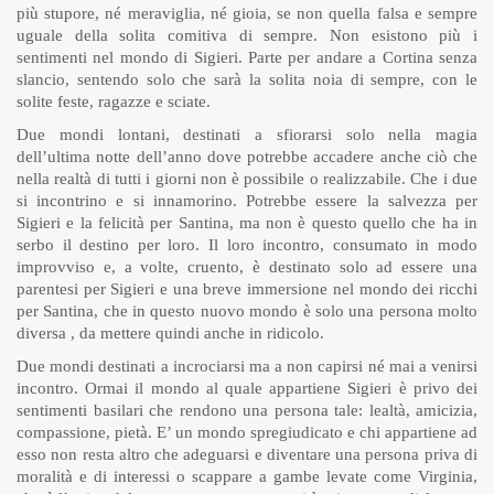
più stupore, né meraviglia, né gioia, se non quella falsa e sempre
uguale della solita comitiva di sempre. Non esistono più i
sentimenti nel mondo di Sigieri. Parte per andare a Cortina senza
slancio, sentendo solo che sarà la solita noia di sempre, con le
solite feste, ragazze e sciate.
Due mondi lontani, destinati a sfiorarsi solo nella magia
dell’ultima notte dell’anno dove potrebbe accadere anche ciò che
nella realtà di tutti i giorni non è possibile o realizzabile. Che i due
si incontrino e si innamorino. Potrebbe essere la salvezza per
Sigieri e la felicità per Santina, ma non è questo quello che ha in
serbo il destino per loro. Il loro incontro, consumato in modo
improvviso e, a volte, cruento, è destinato solo ad essere una
parentesi per Sigieri e una breve immersione nel mondo dei ricchi
per Santina, che in questo nuovo mondo è solo una persona molto
diversa , da mettere quindi anche in ridicolo.
Due mondi destinati a incrociarsi ma a non capirsi né mai a venirsi
incontro. Ormai il mondo al quale appartiene Sigieri è privo dei
sentimenti basilari che rendono una persona tale: lealtà, amicizia,
compassione, pietà. E’ un mondo spregiudicato e chi appartiene ad
esso non resta altro che adeguarsi e diventare una persona priva di
moralità e di interessi o scappare a gambe levate come Virginia,