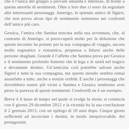
che è l’unica del gruppo a provare umanità e interesse, di fronte a
questa amorfia di sentimenti. Oltre a loro due ci sono da segnalare
altri interessanti personaggi. Amerigo, lo spietato amico di Sigieri,
che non prova alcun tipo di sentimento nemmeno nei confronti
dell’amico più caro.
Gessica, l’amica che Santina trascina nella sua avventura, che, al
contrario di Amerigo, si preoccuperà molto per la delusione che
questo incontro ha portato per la sua compagna di viaggio, ancora
molto sognatrice e romantica, propensa a fidarsi anche delle
persone sbagliate. Grande è l’affetto che Santina prova per Gessica
e il sentimento profondo fraterno che le lega e le unirà nel tragico
e devastante destino. Un’amicizia così potrebbe salvare anche
Sigieri e tutta la sua compagnia, ma questo mondo sembra ormai
assuefatto a tutto, anche a notizie orribili. E anche i personaggi che
dovrebbero essere più vicini a Santina e Gessica sembrano aver
perso la purezza di questi sentimenti. Condorelli ne è un esempio.
Breve è il lasso di tempo nel quale si svolge la storia: si comincia
con il giorno 29 dicembre 2012 e la vicenda ha la sua conclusione
il 2 gennaio 2013, con un epilogo di 10 anni dopo. Cinque giorni
sufficienti ad incrociare i destini, in modo inequivocabile. dei
protagonisti.