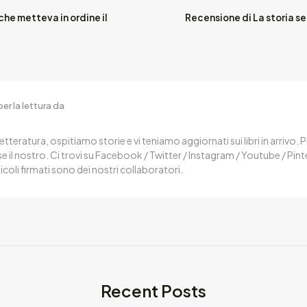
he metteva in ordine il
Recensione di La storia se
er la lettura da
letteratura, ospitiamo storie e vi teniamo aggiornati sui libri in arrivo.
 il nostro. Ci trovi su Facebook / Twitter / Instagram / Youtube / Pin
ticoli firmati sono dei nostri collaboratori.
Recent Posts