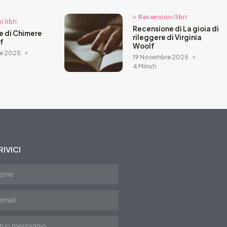
Recensioni libri
 libri
Recensione di La gioia di
e di Chimere
rileggere di Virginia
ef
Woolf
e 2025
19 Novembre 2025
4 Minuti
IVICI