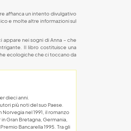
ore affianca un intento divulgativo
ico e molte altre informazioni sul
ci appare nei sogni di Anna – che
rigante. Il libro costituisce una
iche ecologiche che ci toccano da
er dieci anni.
tori più noti del suo Paese.
n Norvegia nel 1991, il romanzo
r in Gran Bretagna, Germania,
 Premio Bancarella 1995. Tra gli