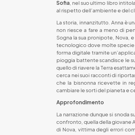
Sofia
, nel suo ultimo libro intitol
al rispetto dell’ambiente e del c
La storia, innanzitutto. Anna è 
non riesce a fare a meno di pens
Sogna la sua pronipote, Nova, e 
tecnologico dove molte specie v
forma digitale tramite un’applica
pioggia battente scandisce le sue
quello di riavere la Terra esatta
cerca nei suoi racconti di riporta
che la bisnonna ricevette in r
cambiare le sorti del pianeta e 
Approfondimento
La narrazione dunque si snoda su
confronto, quella della giovane A
di Nova, vittima degli errori co