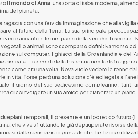
ato
Il mondo di Anna
: una sorta di fiaba moderna, almeno
lima del pianeta.
una ragazza con una fervida immaginazione che alla vigi
are al futuro della Terra. La sua principale preoccupa
si vede accanto a lei nei panni della vecchia bisnonna
egetali e animali sono scomparse definitivamente ed è
zione sul computer. I ghiacci della Groenlandia e dell’Anta
 giornate. I racconti della bisnonna non la distraggono 
mente come era una volta. Nova vuole vedere le renne dal
rle in vita. Forse però una soluzione c’è ed legata all’an
egalo il giorno del suo sedicesimo compleanno, tanti 
cerca di coinvolgere un suo amico per elaborare un piano
duepiani temporali, il presente e un ipotetico futuro (i
nna, che vive sfruttando le già depauperate risorse della 
mmessi dalle generazioni precedenti che hanno utilizza