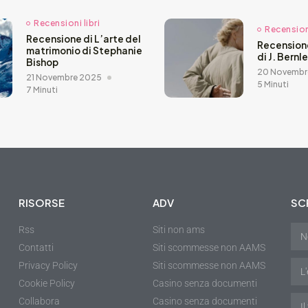
Recensioni libri
Recensioni
Recensione di L’arte del
Recension
matrimonio di Stephanie
di J. Bernl
Bishop
20 Novembr
21 Novembre 2025
5 Minuti
7 Minuti
RISORSE
ADV
SCR
Rss
Siti non ams
Contatti
Siti scommesse non AAMS
Privacy Policy
Siti scommesse non AAMS
Cookie Policy
Casino senza documenti
Collabora
Casino senza documenti