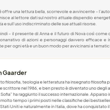
é offre una lettura bella, scorrevole e avvincente – l’aut
rnisce al lettore dati sul nostro attuale dispendio energet
e sull’uso indiscriminato delle sue attuali risorse.
ndi – il presente di Anna e il futuro di Nova così come 
onarrativo di azioni e personaggi davvero efficace e int
te per ogni età e un buon modo per avvicinarsi a temat
in Gaarder
o filosofia, teologia e letteratura ha insegnato filosofia p
scrittore nel 1986, e ben presto è diventato uno degli au
Sofia” ha raggiunto il successo internazionale. Apparso i
molto tempo i primi posti nelle classifiche dei bestselle
Stati Uniti e naturalmente in Italia, dove ha conquistato il