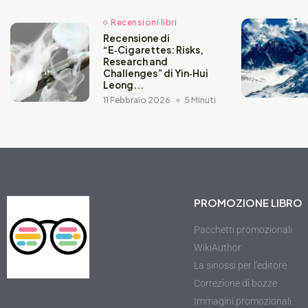
Recensioni libri
Recensione di
“E‑Cigarettes: Risks,
Research and
Challenges” di Yin‑Hui
Leong...
11 Febbraio 2026
5 Minuti
PROMOZIONE LIBRO
Pacchetti promozionali
WikiAuthor
La sinossi per l'editore
Correzione di bozze
Immagini promozionali