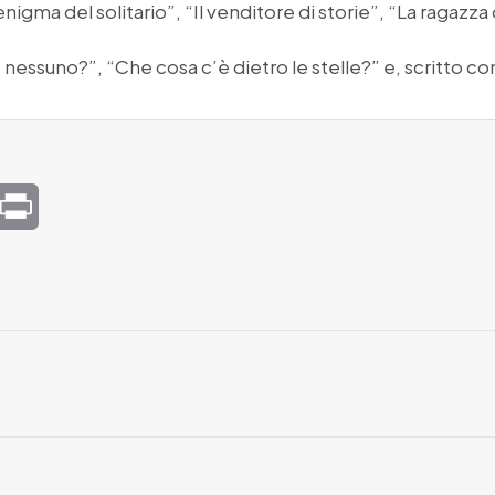
 “L’enigma del solitario”, “Il venditore di storie”, “La raga
nessuno?”, “Che cosa c’è dietro le stelle?” e, scritto con 
mail
Print