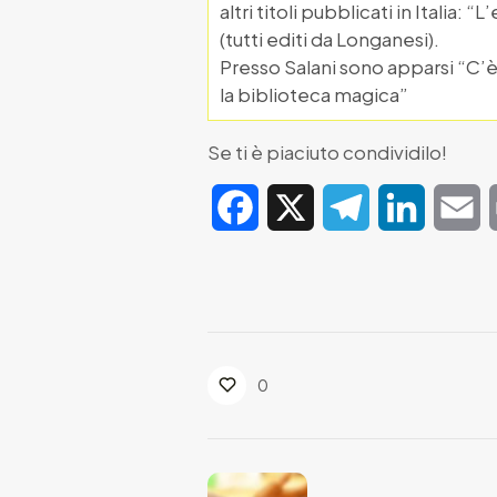
altri titoli pubblicati in Italia:
(tutti editi da Longanesi).
Presso Salani sono apparsi “C’è 
la biblioteca magica”
Se ti è piaciuto condividilo!
Facebook
X
Telegram
LinkedIn
E
0