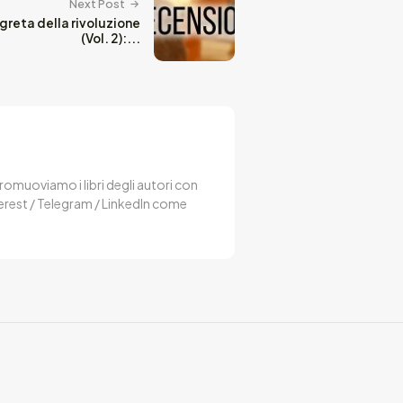
Next Post
greta della rivoluzione
(Vol. 2):...
 Promuoviamo i libri degli autori con
terest / Telegram / LinkedIn come