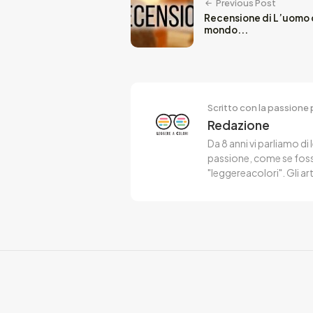
Previous Post
Recensione di L’uomo c
mondo...
Scritto con la passione p
Redazione
Da 8 anni vi parliamo di 
passione, come se fosse
"leggereacolori". Gli ar