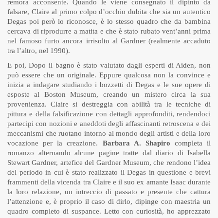
remora acconsente. Quando le viene consegnato il dipinto da
falsare, Claire al primo colpo d’occhio dubita che sia un autentico
Degas poi però lo riconosce, è lo stesso quadro che da bambina
cercava di riprodurre a matita e che è stato rubato vent’anni prima
nel famoso furto ancora irrisolto al Gardner (realmente accaduto
tra l’altro, nel 1990).
E poi, Dopo il bagno è stato valutato dagli esperti di Aiden, non
può essere che un originale. Eppure qualcosa non la convince e
inizia a indagare studiando i bozzetti di Degas e le sue opere di
esposte al Boston Museum, creando un mistero circa la sua
provenienza. Claire si destreggia con abilità tra le tecniche di
pittura e della falsificazione con dettagli approfonditi, rendendoci
partecipi con nozioni e aneddoti degli affascinanti retroscena e dei
meccanismi che ruotano intorno al mondo degli artisti e della loro
vocazione per la creazione.
Barbara A. Shapiro
completa il
romanzo alternando alcune pagine tratte dal diario di Isabella
Stewart Gardner, artefice del Gardner Museum, che rendono l’idea
del periodo in cui è stato realizzato il Degas in questione e brevi
frammenti della vicenda tra Claire e il suo ex amante Isaac durante
la loro relazione, un intreccio di passato e presente che cattura
l’attenzione e, è proprio il caso di dirlo, dipinge con maestria un
quadro completo di suspance. Letto con curiosità, ho apprezzato