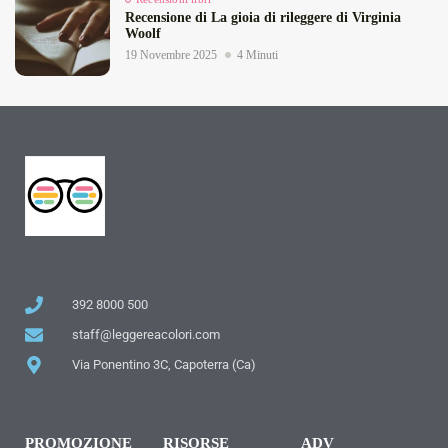
Recensione di La gioia di rileggere di Virginia
Woolf
19 Novembre 2025
4 Minuti
392 8000 500
staff@leggereacolori.com
Via Ponentino 3C, Capoterra (Ca)
PROMOZIONE
RISORSE
ADV