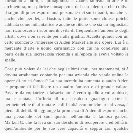
Tornando al libro, la protagonista è Claire, laureata in arte e in
architettura, una pittrice consapevole del suo talento e che coltiva
il sogno di poter esporre una personale dei suoi quadri, ma che sa
anche che per lei, a Boston, tutte le porte sono chiuse poichè
additata come millantatrice e anche se ritiene che sia un’ingiustizia
non riconoscerle i suoi meriti evita di frequentare l’ambiente degli
artisti, dove non si sente per nulla gradita. Accetta quindi con un
certo sconcerto l’interesse di Aiden Markel alle sue opere. Lui è il
mercante d’arte e uomo carismatico con cui ha condiviso una
parte della sua incresciosa vicenda e all’epoca le aveva voltato le
spalle.
Cosa può volere da lei che negli ultimi anni, per mantenersi, si è
dovuta arrabattare copiando per una azienda che vende online le
opere di artisti famosi? La sua incredulità aumenta quando Aiden
le propone di falsificare un quadro famoso e di grande valore.
Passare da copiatrice a falsaria non è certo quello a cui ambisce,
ma è tentata, l’offerta di un cospicuo guadagno extra le
permetterebbe di affrontare le difficoltà economiche in cui versa, è
piena di debiti. Si aggiunge la promessa di Aiden di esporre anche
una personale dei suoi quadri nell’ambita e famosa galleria
Markell G. che fa leva sul suo desiderio di recuperare credibilità in
quell’ambiente per le sue vere capacità e seppur con qualche